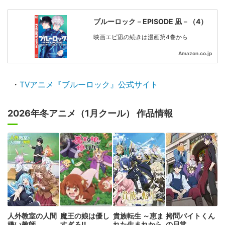
ブルーロック－EPISODE 凪－（4）
映画エピ凪の続きは漫画第4巻から
Amazon.co.jp
・
TVアニメ『ブルーロック』公式サイト
2026年冬アニメ（1月クール） 作品情報
人外教室の人間
魔王の娘は優し
貴族転生 ～恵ま
拷問バイトくん
嫌い教師
すぎる!!
れた生まれから
の日常