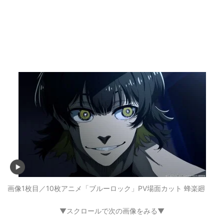
画像1枚目／10枚
アニメ「ブルーロック」PV場面カット 蜂楽廻
▼スクロールで次の画像をみる▼