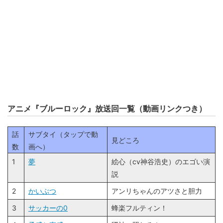
アニメ『ブルーロック』放送回一覧（動画リンクつき）
話
サブタイ（タップで動
見どころ
数
画へ）
1
夢
絵心（cv神谷浩史）のエゴい演
説
2
かいぶつ
アンリちゃんのアツさと胆力
3
サッカーの0
蜂楽フルティン！