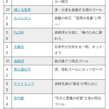
6
カー能力
27
感じる世界
凛・士道を超越する潔のゴール
2
カメレオン
覚醒の玲王「“器用大富豪”と呼
8
べ」
2
FLOW
糸師冴が士道に「俺のために暴
9
れろ」
3
大舞台
日本中が注目する一戦、キック
0
オフ
31
糸師冴
凪の激アツ同点ゴール
3
青の遺伝子
凛、逆転ゴールにガッツポーズ
2
3
ナイトスノウ
糸師兄弟の“過去”が明らかに
3
3
交代劇
“天才と悪魔の狂宴”士道が同点
4
ゴール