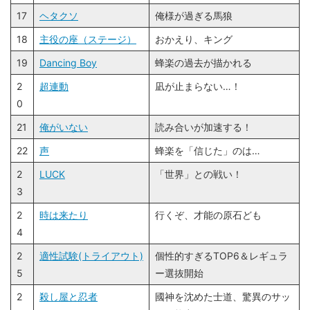
17
ヘタクソ
俺様が過ぎる馬狼
18
主役の座（ステージ）
おかえり、キング
19
Dancing Boy
蜂楽の過去が描かれる
2
超連動
凪が止まらない…！
0
21
俺がいない
読み合いが加速する！
22
声
蜂楽を「信じた」のは…
2
LUCK
「世界」との戦い！
3
2
時は来たり
行くぞ、才能の原石ども
4
2
適性試験(トライアウト)
個性的すぎるTOP6＆レギュラ
5
ー選抜開始
2
殺し屋と忍者
國神を沈めた士道、驚異のサッ