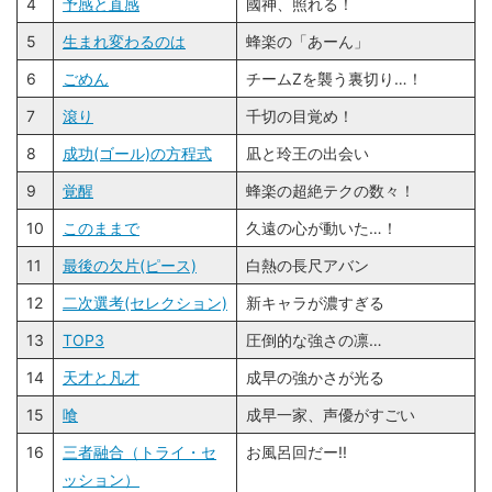
4
予感と直感
國神、照れる！
5
生まれ変わるのは
蜂楽の「あーん」
6
ごめん
チームZを襲う裏切り…！
7
滾り
千切の目覚め！
8
成功(ゴール)の方程式
凪と玲王の出会い
9
覚醒
蜂楽の超絶テクの数々！
10
このままで
久遠の心が動いた…！
11
最後の欠片(ピース)
白熱の長尺アバン
12
二次選考(セレクション)
新キャラが濃すぎる
13
TOP3
圧倒的な強さの凛…
14
天才と凡才
成早の強かさが光る
15
喰
成早一家、声優がすごい
16
三者融合（トライ・セ
お風呂回だー!!
ッション）