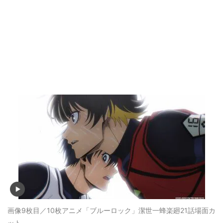
画像9枚目／10枚
アニメ「ブルーロック」潔世一蜂楽廻21話場面カ
ット