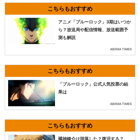
アニメ「ブルーロック」3期はいつか
ら？放送局や配信情報、放送範囲予
測も解説
ABEMA TIMES
「ブルーロック」公式人気投票の結
果は
ABEMA TIMES
國神錬介は脱落した？復活する？