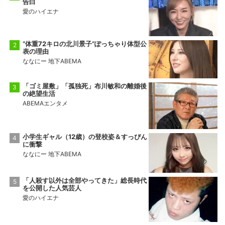
告白
愛のハイエナ
“体重72キロの北川景子”ぽっちゃり体型公
表の理由
ななにー 地下ABEMA
「ゴミ屋敷」「孤独死」布川敏和の離婚後
の絶望生活
ABEMAエンタメ
小学生ギャル（12歳）の登校姿＆すっぴん
に衝撃
ななにー 地下ABEMA
「人殺す以外は全部やってきた」総長時代
を公開した人気芸人
愛のハイエナ