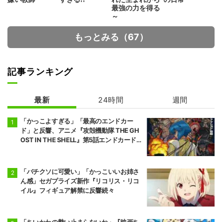
最強の力を得る
～
もっとみる（67）
記事ランキング
最新
24時間
週間
「かっこよすぎる」「最高のエンドカー
ド」と反響、アニメ『攻殻機動隊 THE GH
OST IN THE SHELL』第5話エンドカード公
開
「バチクソに可愛い」「かっこいいお姉さ
ん感」セガプライズ新作『リコリス・リコ
イル』フィギュア解禁に反響続々
「ちいかわの勢い止まらないね」『映画ち