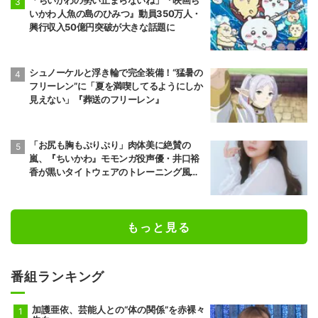
いかわ 人魚の島のひみつ』動員350万人・
興行収入50億円突破が大きな話題に
シュノーケルと浮き輪で完全装備！“猛暑の
フリーレン”に「夏を満喫してるようにしか
見えない」『葬送のフリーレン』
「お尻も胸もぷりぷり」肉体美に絶賛の
嵐、『ちいかわ』モモンガ役声優・井口裕
香が黒いタイトウェアのトレーニング風景
公開
もっと見る
番組ランキング
加護亜依、芸能人との“体の関係”を赤裸々