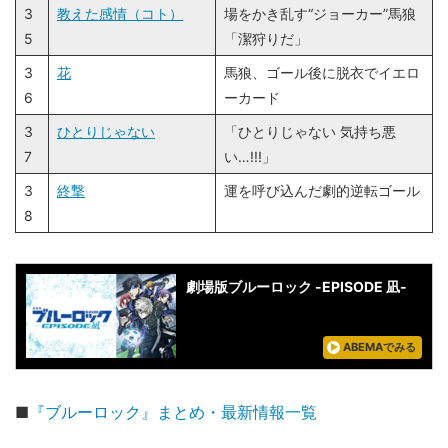
3
教えた感情（コト）
場をかき乱す“ジョーカー”馬狼
5
「潔狩りだ」
3
花
馬狼、ゴール後に脱衣でイエロ
6
ーカード
3
ひとりじゃない
「ひとりじゃない 気持ち悪
7
い…!!!」
3
終撃
運を呼び込んだ劇的逆転ゴール
8
劇場版ブルーロック -EPISODE 凪-
ABEMAでみる
■
『ブルーロック』まとめ・最新情報一覧