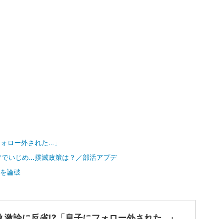
フォロー外された…」
ツでいじめ…撲滅政策は？／部活アプデ
”を論破
徹 激論に反省!?「息子にフォロー外された…」