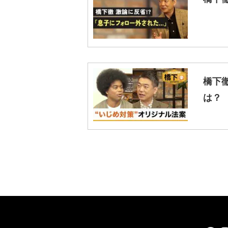
橋下
は？