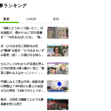
事ランキング
最新
24時間
週間
「8階にどうやって描いた？」日
光鬼怒川・廃ホテルに“巨大落書
き” 「10分あればいける」「無許
可で描かれた可能性」現役アーテ
ィストらが見解
夫・ひろゆき氏に西村ゆか氏
が“離婚”を提示 「ひろゆき＆いず
み新党（仮）」の届け出を知らさ
れず激怒「信頼関係が保てない状
態で夫婦を続けるのは無理」
セルフレジがわからず店員を呼ん
だ70代男性→帰り際の一言に「素
直に謝れる人はかっこいい！」と
反響
円満にみえて実は不仲…仮面夫婦
の実態は？4年前から妻との会話
ゼロの男性「LINEでやりとりする
も塩対応」「私の悪口を言うから
娘は寄り付いてこない」
東京・大田区 3階建てビルで火事
高齢女性1人死亡