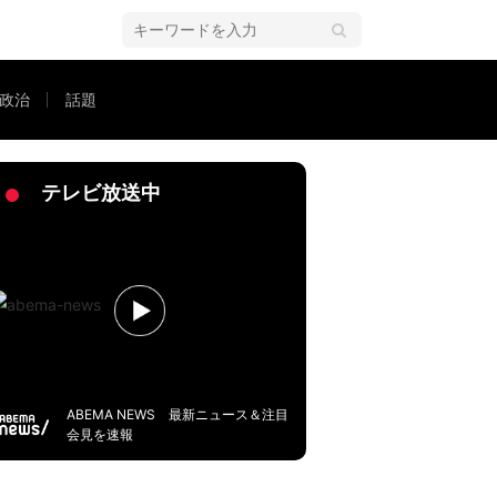
政治
話題
間が這い上がってこないように」
テレビ放送中
ABEMA NEWS 最新ニュース＆注目
会見を速報