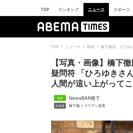
TOP
ランキング
ニュース
スポーツ
TOP
ニュース
国内
橋下徹氏、ひろゆ
【写真・画像】橋下徹
疑問符 「ひろゆきさ
人間が這い上がってこ
NewsBAR橋下
橋下徹
トラウデン直美
,