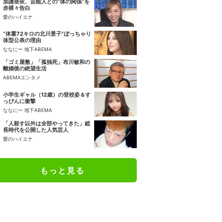
加護亜依、芸能人との“体の関係”を
赤裸々告白
愛のハイエナ
“体重72キロの北川景子”ぽっちゃり
体型公表の理由
ななにー 地下ABEMA
「ゴミ屋敷」「孤独死」布川敏和の
離婚後の絶望生活
ABEMAエンタメ
小学生ギャル（12歳）の登校姿＆す
っぴんに衝撃
ななにー 地下ABEMA
「人殺す以外は全部やってきた」総
長時代を公開した人気芸人
愛のハイエナ
もっと見る