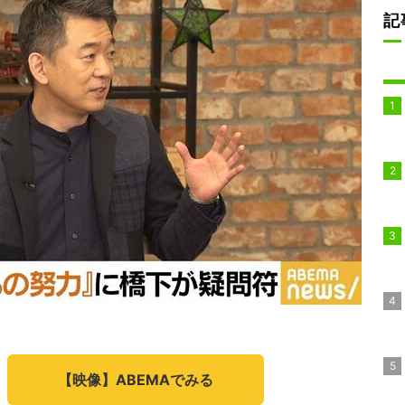
記
【映像】ABEMAでみる