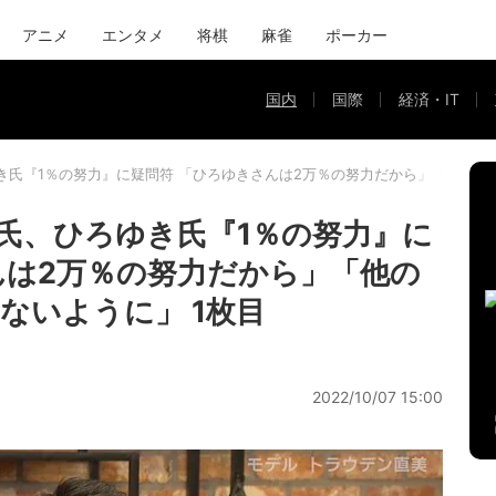
アニメ
エンタメ
将棋
麻雀
ポーカー
国内
国際
経済・IT
き氏『1％の努力』に疑問符 「ひろゆきさんは2万％の努力だから」「他の人
氏、ひろゆき氏『1％の努力』に
んは2万％の努力だから」「他の
ないように」 1枚目
2022/10/07 15:00