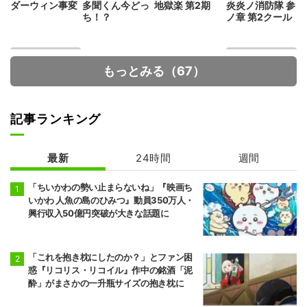
ダーウィン事変
多聞くん今どっ
地獄楽 第2期
炎炎ノ消防隊 参
ち！？
ノ章 第2クール
もっとみる（67）
記事ランキング
最新
24時間
週間
超かぐや姫!
魔術師クノンは
見えている
「ちいかわの勢い止まらないね」『映画ち
いかわ 人魚の島のひみつ』動員350万人・
興行収入50億円突破が大きな話題に
「これを抱き枕にしたのか？」とファン困
惑『リコリス・リコイル』作中の銘酒「泥
酔」がまさかの一升瓶サイズの抱き枕に