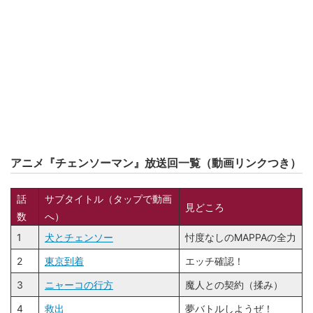
アニメ『チェンソーマン』放送回一覧（動画リンクつき）
話
サブタイトル（タップで動画
見どころ
数
へ）
1
犬とチェンソー
忖度なしのMAPPAの全力
2
東京到着
エッチ確認！
3
ニャーコの行方
魔人との契約（揉み）
4
救出
夢バトルしようぜ！