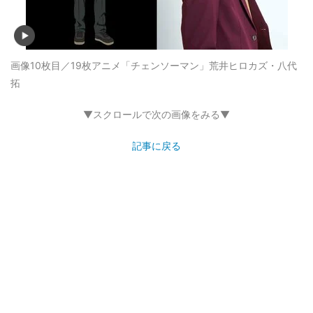
画像10枚目／19枚
アニメ「チェンソーマン」荒井ヒロカズ・八代
拓
▼スクロールで次の画像をみる▼
記事に戻る