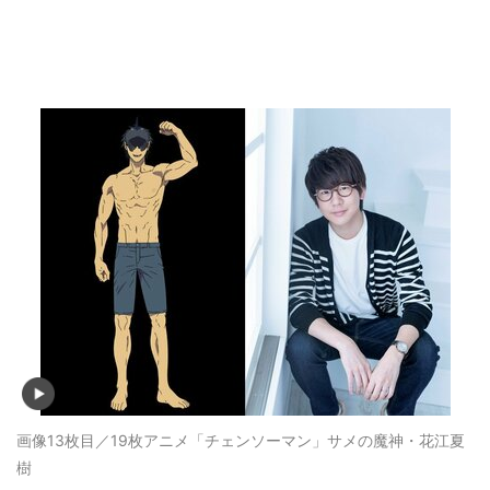
画像13枚目／19枚
アニメ「チェンソーマン」サメの魔神・花江夏
樹