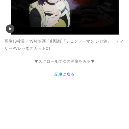
画像18枚目／19枚
映画「劇場版『チェンソーマン レゼ篇』」ティ
ザーPVレゼ場面カット01
▼スクロールで次の画像をみる▼
記事に戻る