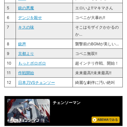
5
銃の悪魔
エロいよ!!マキマさん
6
デンジを殺せ
コベニが大暴れ!!
7
キスの味
そこはモザイクかかるの
か…
8
銃声
襲撃前のBGMが美しい…
9
京都より
コベニ無双!!
10
もっとボロボロ
超インテリ作戦、開始！
11
作戦開始
未来最高!!未来最高!!
12
日本刀VSチェンソー
綺麗な劇伴に汚い絶叫
チェンソーマン
ABEMAでみる