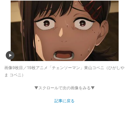
画像9枚目／19枚
アニメ「チェンソーマン」東山コベニ（ひがしや
ま コベニ）
▼スクロールで次の画像をみる▼
記事に戻る