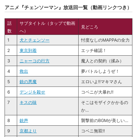
アニメ『チェンソーマン』放送回一覧（動画リンクつき）
話
サブタイトル（タップで動画
見どころ
数
へ）
1
犬とチェンソー
忖度なしのMAPPAの全力
2
東京到着
エッチ確認！
3
ニャーコの行方
魔人との契約（揉み）
4
救出
夢バトルしようぜ！
5
銃の悪魔
エロいよ!!マキマさん
6
デンジを殺せ
コベニが大暴れ!!
7
キスの味
そこはモザイクかかるの
か…
8
銃声
襲撃前のBGMが美しい…
9
京都より
コベニ無双!!