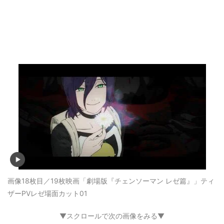
画像18枚目／19枚
映画「劇場版『チェンソーマン レゼ篇』」ティ
ザーPVレゼ場面カット01
▼スクロールで次の画像をみる▼