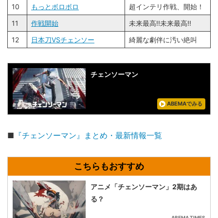
10
もっとボロボロ
超インテリ作戦、開始！
11
作戦開始
未来最高!!未来最高!!
12
日本刀VSチェンソー
綺麗な劇伴に汚い絶叫
チェンソーマン
ABEMAでみる
■
『チェンソーマン』まとめ・最新情報一覧
アニメ「チェンソーマン」2期はあ
る？
ABEMA TIMES