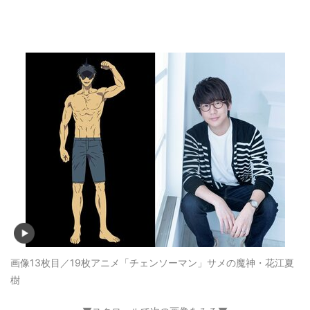
画像13枚目／19枚
アニメ「チェンソーマン」サメの魔神・花江夏
樹