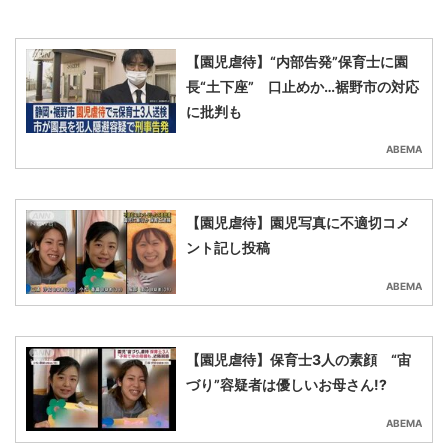
【園児虐待】“内部告発”保育士に園
長“土下座” 口止めか…裾野市の対応
に批判も
ABEMA
【園児虐待】園児写真に不適切コメ
ント記し投稿
ABEMA
【園児虐待】保育士3人の素顔 “宙
づり”容疑者は優しいお母さん!?
ABEMA