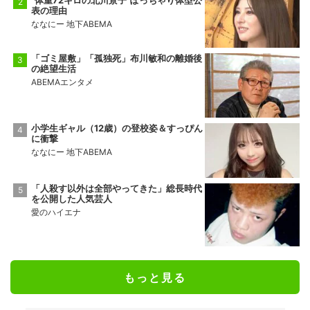
表の理由
ななにー 地下ABEMA
「ゴミ屋敷」「孤独死」布川敏和の離婚後
の絶望生活
ABEMAエンタメ
小学生ギャル（12歳）の登校姿＆すっぴん
に衝撃
ななにー 地下ABEMA
「人殺す以外は全部やってきた」総長時代
を公開した人気芸人
愛のハイエナ
もっと見る