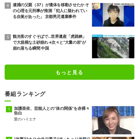
逮捕の父親（37）が遺体を移動させたか そ
の心理を元刑事が推測「犯人に疑われてい
る自覚があった」 京都男児遺棄事件
観光客のすぐそばで…世界遺産「虎跳峡」
で大規模な土砂崩れ→次々と“大量の岩”が
崩れ落ちる瞬間 中国
もっと見る
番組ランキング
加護亜依、芸能人との“体の関係”を赤裸々
告白
愛のハイエナ
“体重72キロの北川景子”ぽっちゃり体型公