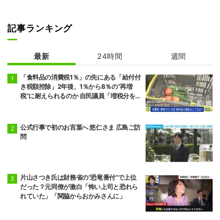
記事ランキング
最新
24時間
週間
「食料品の消費税1％」の先にある「給付付
き税額控除」2年後、1％から8％の“再増
税”に耐えられるのか 自民議員「増税分を上
回る形で中低所得層をカバーする」
公式行事で初のお言葉へ 悠仁さま 広島ご訪
問
片山さつき氏は財務省の“恐竜番付”で上位
だった？元同僚が激白「怖い上司と恐れら
れていた」「関脇からおかみさんに」