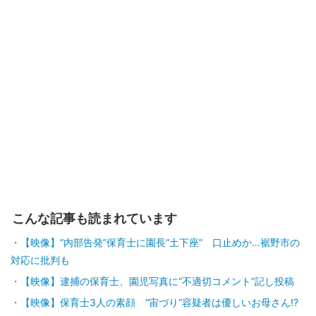
こんな記事も読まれています
【映像】“内部告発”保育士に園長“土下座” 口止めか…裾野市の
対応に批判も
【映像】逮捕の保育士、園児写真に“不適切コメント”記し投稿
【映像】保育士3人の素顔 “宙づり”容疑者は優しいお母さん!?