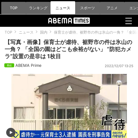
TOP
ランキング
ニュース
スポーツ
アニメ
エン
TOP
ニュース
国内
保育士が虐待、裾野市の件は氷山の一角？ 「全国の
【写真・画像】保育士が虐待、裾野市の件は氷山の
一角？ 「全国の園はどこも余裕がない」 “防犯カメ
ラ”設置の是非は 1枚目
ABEMA Prime
2022/12/07 13:25