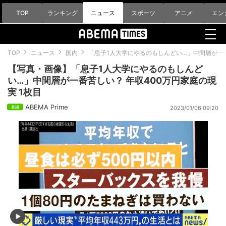
TOP
ランキング
ニュース
スポーツ
アニメ
エン
TOP
ニュース
国内
「息子1人大学にやるのもしんどい…」中間層が一番
【写真・画像】「息子1人大学にやるのもしんど
い…」中間層が一番苦しい？ 年収400万円家庭の現
実 1枚目
ABEMA Prime
2023/01/06 09:20