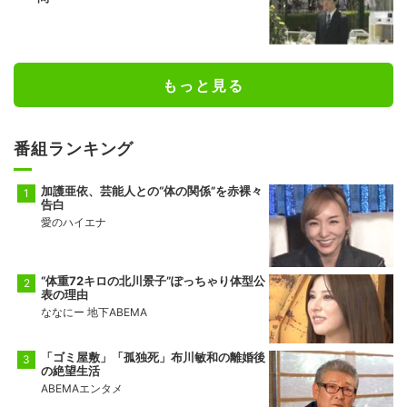
もっと見る
番組ランキング
加護亜依、芸能人との“体の関係”を赤裸々
告白
愛のハイエナ
“体重72キロの北川景子”ぽっちゃり体型公
表の理由
ななにー 地下ABEMA
「ゴミ屋敷」「孤独死」布川敏和の離婚後
の絶望生活
ABEMAエンタメ