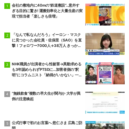
会社の敷地内に40mの“鉄道敷設”…意外す
ぎる目的に驚き! 運搬効率化と大量生産の実
現で担当者「楽しさも倍増」
「なんで私なんだろう」イーロン・マスク
に見つかった会社員・佐保里（SAO）を直
撃！フォロワー7000人→38万人 きっかけ
は遠いアメリカの炎上騒動だった
NHK職員が出演者から性被害→異動求める
も3年認められずPTSDに…加害者側の“釈
明”にコラムニスト「納得がいかない」一方
で組織体制の問題点も指摘
“無銭飲食”複数の早大生が関与か 大学が異
例の注意喚起
公式行事で初のお言葉へ 悠仁さま 広島ご訪
問