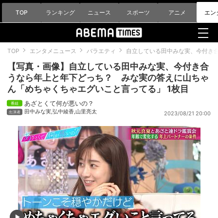
TOP
ランキング
ニュース
スポーツ
アニメ
エン
TOP
エンタメニュース
バラエティ
自立している田中みな実、今付き
【写真・画像】自立している田中みな実、今付き合
うなら年上と年下どっち？ みな実の答えに山ちゃ
ん「めちゃくちゃエグいこと言ってる」 1枚目
あざとくて何が悪いの？
田中みな実
,
弘中綾香
,
山里亮太
2023/08/21 20:00