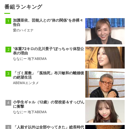
番組ランキング
加護亜依、芸能人との“体の関係”を赤裸々
告白
愛のハイエナ
“体重72キロの北川景子”ぽっちゃり体型公
表の理由
ななにー 地下ABEMA
「ゴミ屋敷」「孤独死」布川敏和の離婚後
の絶望生活
ABEMAエンタメ
小学生ギャル（12歳）の登校姿＆すっぴん
に衝撃
ななにー 地下ABEMA
「人殺す以外は全部やってきた」総長時代