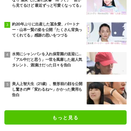
ら見てるけど 最近ずっと可愛くなってる」
約20年ぶりに出産した冨永愛、パートナ
ー・山本一賢の姿を公開「たくさん背負っ
てくれてる」感謝の思いをつづる
水筒にシャンパンを入れ保育園の送迎に…
「アル中だと思う」一世を風靡した超人気
タレント、酒漬けだった日々を告白
美人上智大生（21歳）、整形前の顔を公開
し驚きの声「変わるね〜」かかった費用も
告白
もっと見る