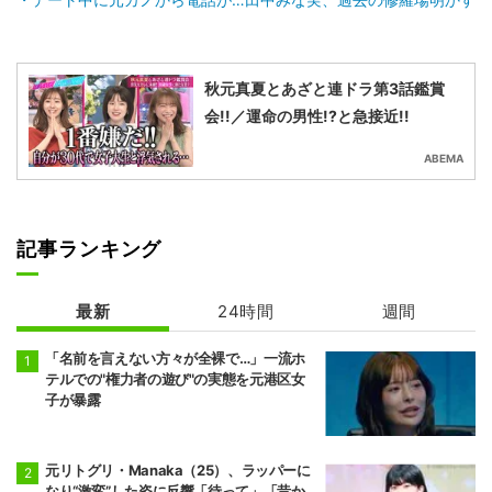
秋元真夏とあざと連ドラ第3話鑑賞
会!!／運命の男性!?と急接近!!
ABEMA
記事ランキング
最新
24時間
週間
「名前を言えない方々が全裸で…」一流ホ
テルでの"権力者の遊び"の実態を元港区女
子が暴露
元リトグリ・Manaka（25）、ラッパーに
なり“激変”した姿に反響「待って」「昔か