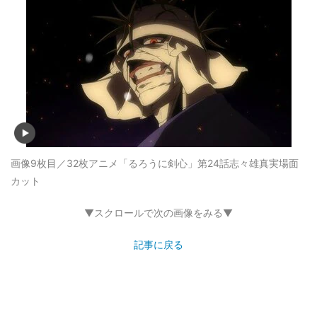
画像9枚目／32枚
アニメ「るろうに剣心」第24話志々雄真実場面
カット
▼スクロールで次の画像をみる▼
記事に戻る