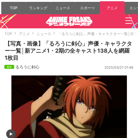
TOP
ランキング
ニュース
スポーツ
アニメ
エン
TOP
アニメ
ニュース
「るろうに剣心」声優・キャラクター一覧│新アニ
【写真・画像】「るろうに剣心」声優・キャラクタ
ー一覧│新アニメ1・2期の全キャスト138人を網羅
1枚目
るろうに剣心
2025/03/21 01:46