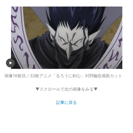
画像16枚目／32枚
アニメ「るろうに剣心」刈羽蝙也場面カット
▼スクロールで次の画像をみる▼
記事に戻る