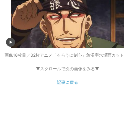
画像18枚目／32枚
アニメ「るろうに剣心」魚沼宇水場面カット
▼スクロールで次の画像をみる▼
記事に戻る