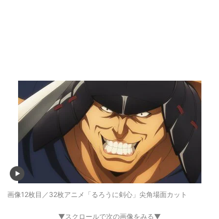
画像12枚目／32枚
アニメ「るろうに剣心」尖角場面カット
▼スクロールで次の画像をみる▼