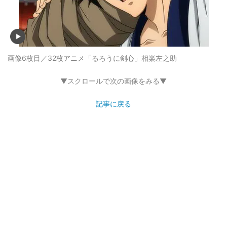
画像6枚目／32枚
アニメ「るろうに剣心」相楽左之助
▼スクロールで次の画像をみる▼
記事に戻る