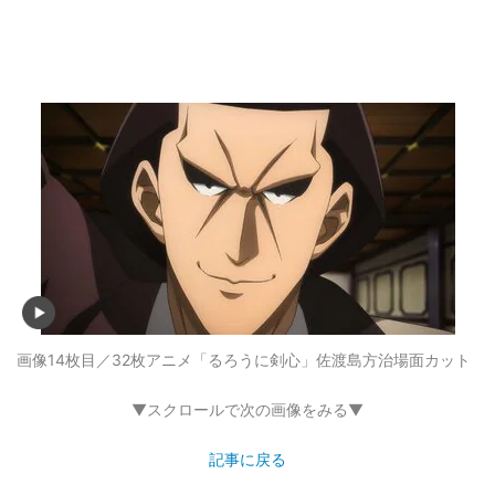
画像14枚目／32枚
アニメ「るろうに剣心」佐渡島方治場面カット
▼スクロールで次の画像をみる▼
記事に戻る