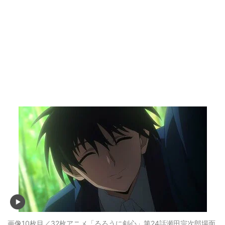
画像10枚目／32枚
アニメ「るろうに剣心」第24話瀬田宗次郎場面