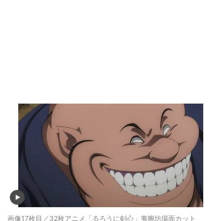
画像17枚目／32枚
アニメ「るろうに剣心」夷腕坊場面カット