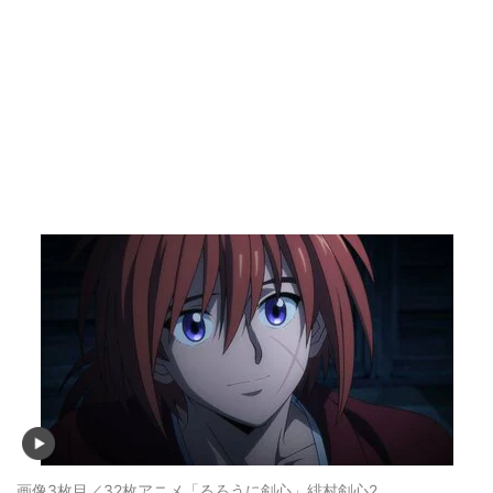
画像3枚目／32枚
アニメ「るろうに剣心」緋村剣心2