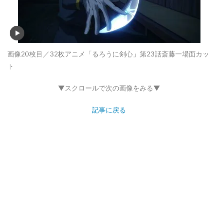
画像20枚目／32枚
アニメ「るろうに剣心」第23話斎藤一場面カッ
ト
▼スクロールで次の画像をみる▼
記事に戻る