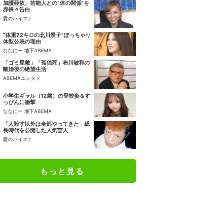
加護亜依、芸能人との“体の関係”を
赤裸々告白
愛のハイエナ
“体重72キロの北川景子”ぽっちゃり
体型公表の理由
ななにー 地下ABEMA
「ゴミ屋敷」「孤独死」布川敏和の
離婚後の絶望生活
ABEMAエンタメ
小学生ギャル（12歳）の登校姿＆す
っぴんに衝撃
ななにー 地下ABEMA
「人殺す以外は全部やってきた」総
長時代を公開した人気芸人
愛のハイエナ
もっと見る