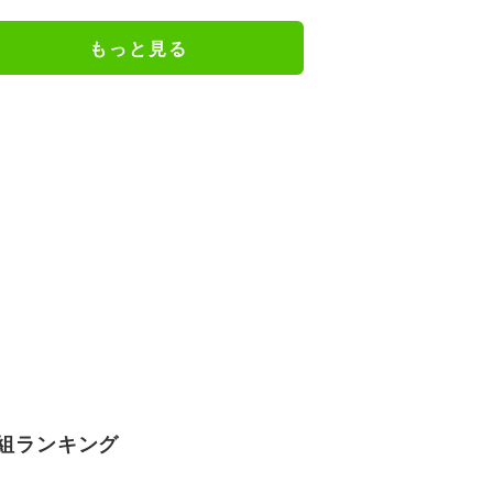
L』第5話エンドカード公開
もっと見る
組ランキング