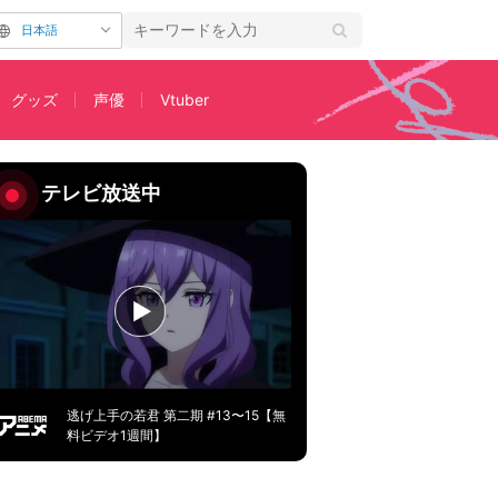
日本語
グッズ
声優
Vtuber
テレビ放送中
逃げ上手の若君 第二期 #13〜15【無
料ビデオ1週間】