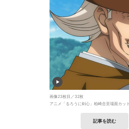
画像23枚目／32枚
アニメ「るろうに剣心」柏崎念至場面カッ
記事を読む