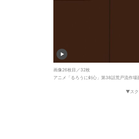
画像26枚目／32枚
アニメ「るろうに剣心」第38話荒戸流作場
▼スク