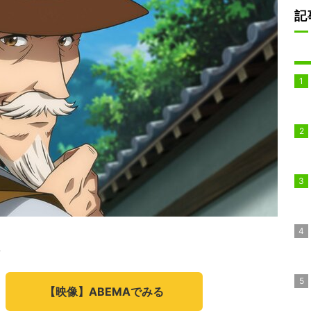
記
ト
【映像】ABEMAでみる