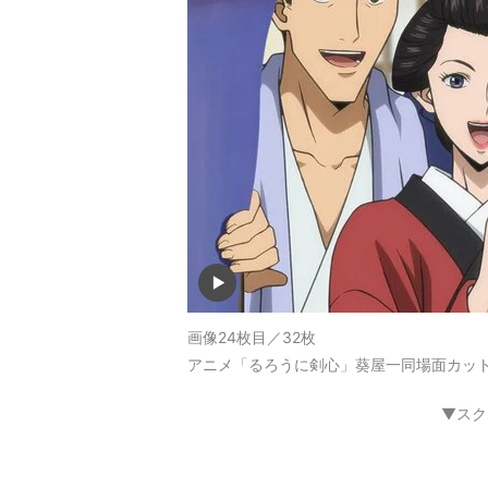
画像24枚目／32枚
アニメ「るろうに剣心」葵屋一同場面カッ
▼スク