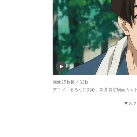
画像25枚目／32枚
アニメ「るろうに剣心」新井青空場面カッ
▼スク