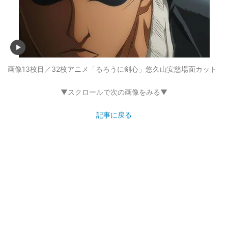
画像13枚目／32枚
アニメ「るろうに剣心」悠久山安慈場面カット
▼スクロールで次の画像をみる▼
記事に戻る