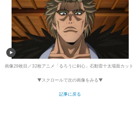
画像29枚目／32枚
アニメ「るろうに剣心」石動雷十太場面カット
▼スクロールで次の画像をみる▼
記事に戻る