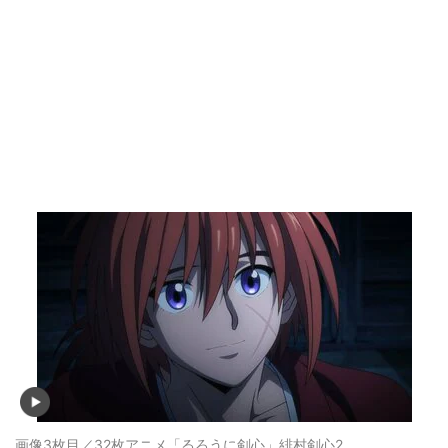
画像3枚目／32枚
アニメ「るろうに剣心」緋村剣心2