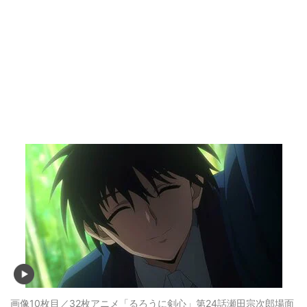
画像10枚目／32枚
アニメ「るろうに剣心」第24話瀬田宗次郎場面