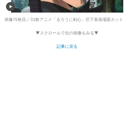
画像15枚目／32枚
アニメ「るろうに剣心」沢下条張場面カット
▼スクロールで次の画像をみる▼
記事に戻る