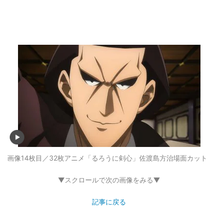
画像14枚目／32枚
アニメ「るろうに剣心」佐渡島方治場面カット
▼スクロールで次の画像をみる▼
記事に戻る