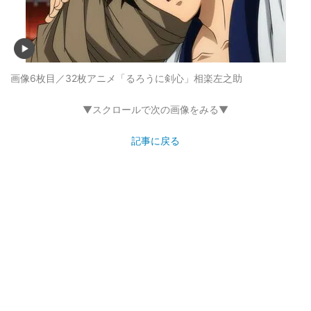
画像6枚目／32枚
アニメ「るろうに剣心」相楽左之助
▼スクロールで次の画像をみる▼
記事に戻る