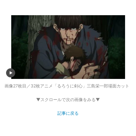
画像27枚目／32枚
アニメ「るろうに剣心」三島栄一郎場面カット
▼スクロールで次の画像をみる▼
記事に戻る