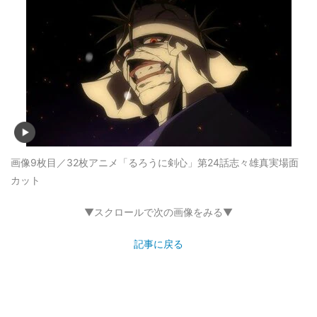
画像9枚目／32枚
アニメ「るろうに剣心」第24話志々雄真実場面
カット
▼スクロールで次の画像をみる▼
記事に戻る