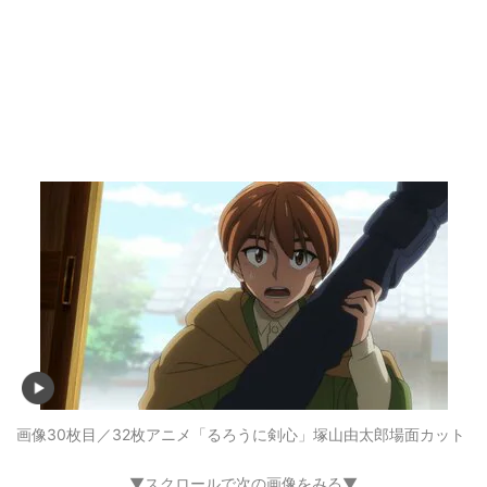
画像30枚目／32枚
アニメ「るろうに剣心」塚山由太郎場面カット
▼スクロールで次の画像をみる▼