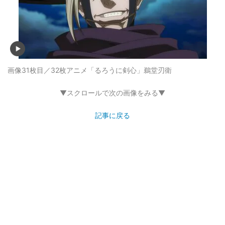
画像31枚目／32枚
アニメ「るろうに剣心」鵜堂刃衛
▼スクロールで次の画像をみる▼
記事に戻る