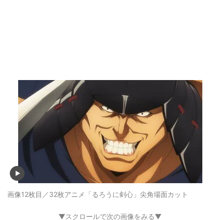
画像12枚目／32枚
アニメ「るろうに剣心」尖角場面カット
▼スクロールで次の画像をみる▼