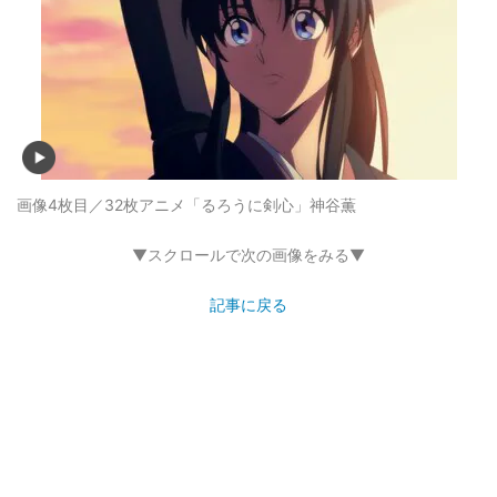
画像4枚目／32枚
アニメ「るろうに剣心」神谷薫
▼スクロールで次の画像をみる▼
記事に戻る