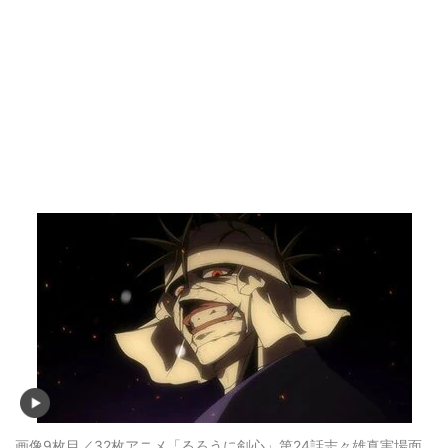
画像9枚目／32枚
アニメ「るろうに剣心」第24話志々雄真実場面