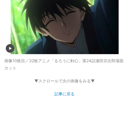
画像10枚目／32枚
アニメ「るろうに剣心」第24話瀬田宗次郎場面
カット
▼スクロールで次の画像をみる▼
記事に戻る