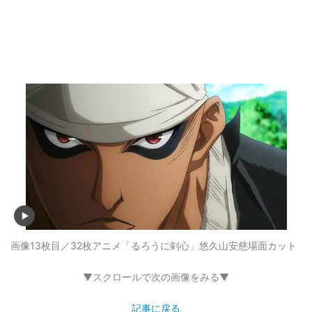
画像13枚目／32枚
アニメ「るろうに剣心」悠久山安慈場面カット
▼スクロールで次の画像をみる▼
記事に戻る