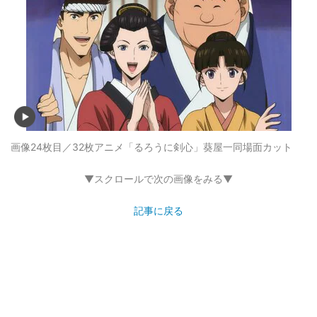
画像24枚目／32枚
アニメ「るろうに剣心」葵屋一同場面カット
▼スクロールで次の画像をみる▼
記事に戻る