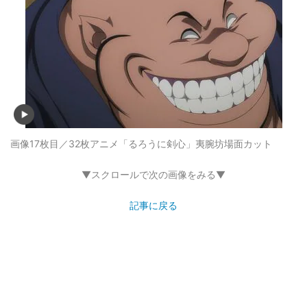
画像17枚目／32枚
アニメ「るろうに剣心」夷腕坊場面カット
▼スクロールで次の画像をみる▼
記事に戻る