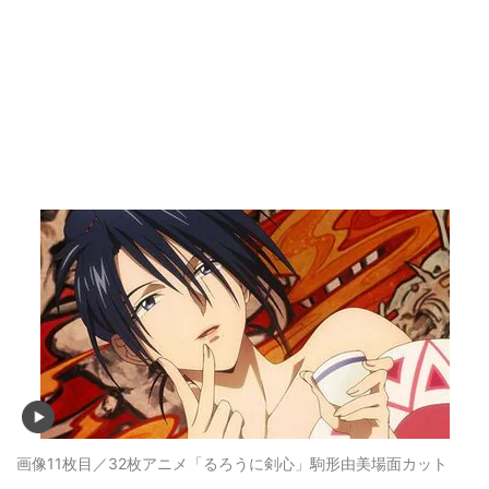
画像11枚目／32枚
アニメ「るろうに剣心」駒形由美場面カット