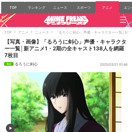
TOP
ランキング
ニュース
スポーツ
アニメ
エン
TOP
アニメ
ニュース
「るろうに剣心」声優・キャラクター一覧│新アニ
【写真・画像】「るろうに剣心」声優・キャラクタ
ー一覧│新アニメ1・2期の全キャスト138人を網羅
7枚目
るろうに剣心
2025/03/21 01:46