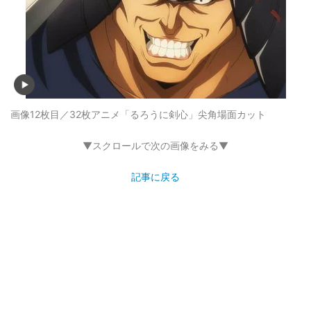
画像12枚目／32枚
アニメ「るろうに剣心」尖角場面カット
▼スクロールで次の画像をみる▼
記事に戻る