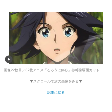
画像22枚目／32枚
アニメ「るろうに剣心」巻町操場面カット
▼スクロールで次の画像をみる▼
記事に戻る