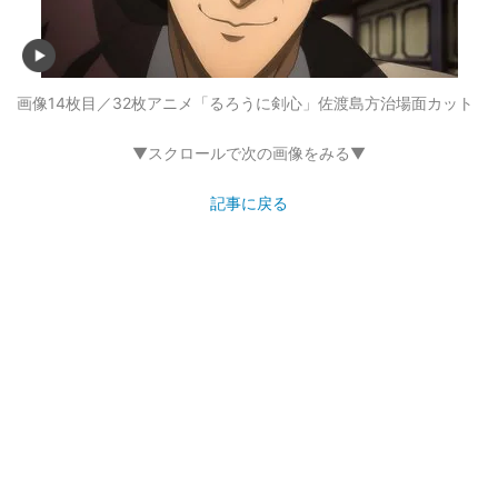
画像14枚目／32枚
アニメ「るろうに剣心」佐渡島方治場面カット
▼スクロールで次の画像をみる▼
記事に戻る