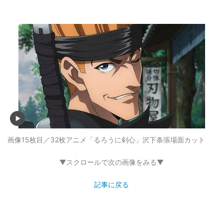
画像15枚目／32枚
アニメ「るろうに剣心」沢下条張場面カット
▼スクロールで次の画像をみる▼
記事に戻る