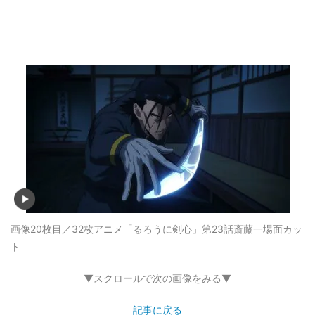
画像20枚目／32枚
アニメ「るろうに剣心」第23話斎藤一場面カッ
ト
▼スクロールで次の画像をみる▼
記事に戻る