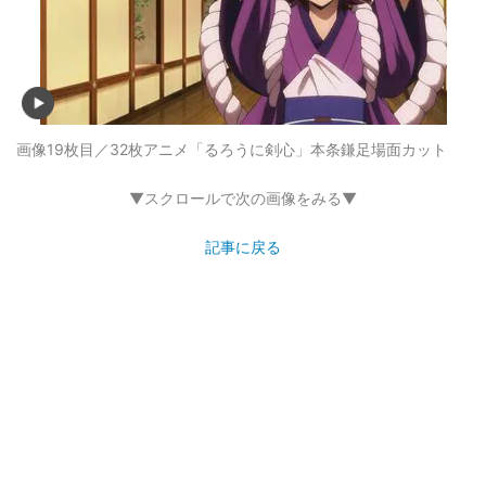
画像19枚目／32枚
アニメ「るろうに剣心」本条鎌足場面カット
▼スクロールで次の画像をみる▼
記事に戻る