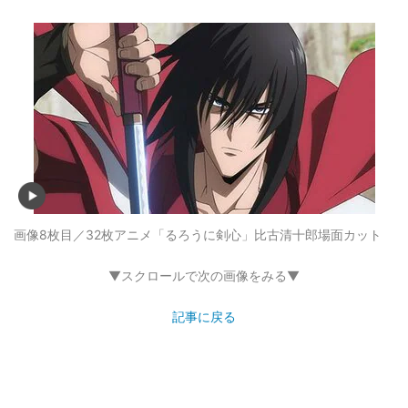
画像8枚目／32枚
アニメ「るろうに剣心」比古清十郎場面カット
▼スクロールで次の画像をみる▼
記事に戻る