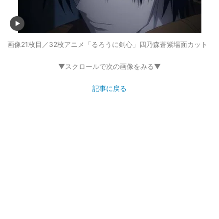
画像21枚目／32枚
アニメ「るろうに剣心」四乃森蒼紫場面カット
▼スクロールで次の画像をみる▼
記事に戻る