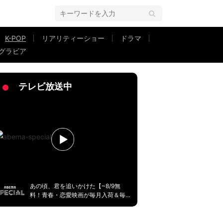
K-POP
リアリティーショー
ドラマ
グラビア
審査員も絶句「本当にきれい」何度も叫ぶ
テレビ放送中
あの頃、君を追いかけた【~8/9無
料！青春・恋愛映画が毎月入荷＆毎
週無料】