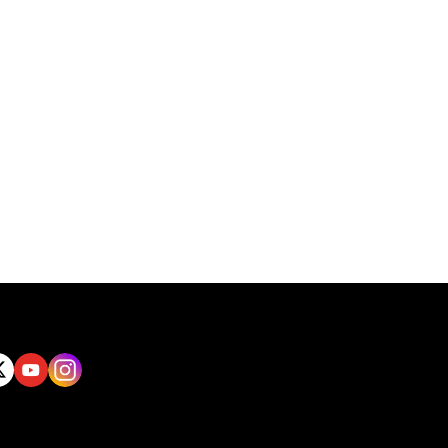
tt
Yout
Insta
ube
gram