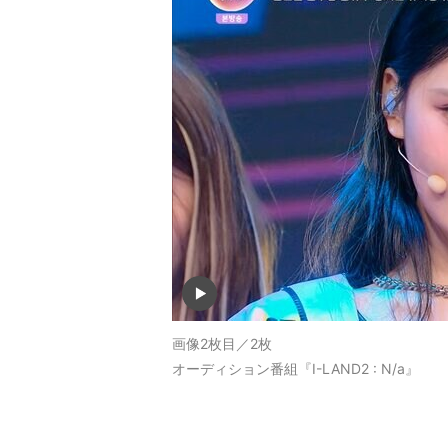
画像2枚目／2枚
オーディション番組『I-LAND2 : N/a』