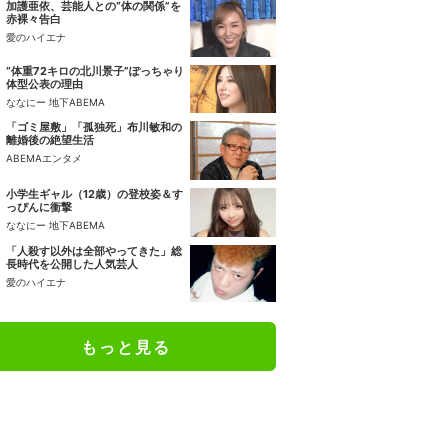
加護亜依、芸能人との“体の関係”を
赤裸々告白
愛のハイエナ
“体重72キロの北川景子”ぽっちゃり
体型公表の理由
ななにー 地下ABEMA
「ゴミ屋敷」「孤独死」布川敏和の
離婚後の絶望生活
ABEMAエンタメ
小学生ギャル（12歳）の登校姿＆す
っぴんに衝撃
ななにー 地下ABEMA
「人殺す以外は全部やってきた」総
長時代を公開した人気芸人
愛のハイエナ
もっと見る