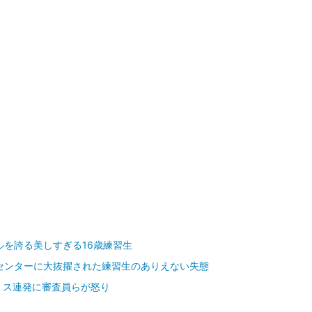
ルを誇る美しすぎる16歳練習生
センターに大抜擢された練習生のありえない失態
ミス連発に審査員らが怒り