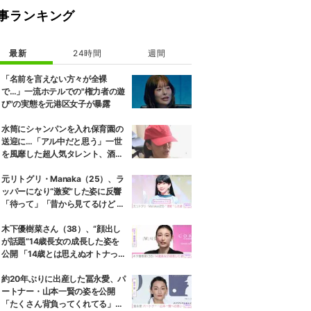
事ランキング
最新
24時間
週間
「名前を言えない方々が全裸
で…」一流ホテルでの"権力者の遊
び"の実態を元港区女子が暴露
水筒にシャンパンを入れ保育園の
送迎に…「アル中だと思う」一世
を風靡した超人気タレント、酒漬
けだった日々を告白
元リトグリ・Manaka（25）、ラ
ッパーになり“激変”した姿に反響
「待って」「昔から見てるけど 最
近ずっと可愛くなってる」
木下優樹菜さん（38）、“顔出し
が話題”14歳長女の成長した姿を
公開 「14歳とは思えぬオトナっぽ
さ」「優樹菜ちゃんにそっくりす
ぎる」など反響
約20年ぶりに出産した冨永愛、パ
ートナー・山本一賢の姿を公開
「たくさん背負ってくれてる」感