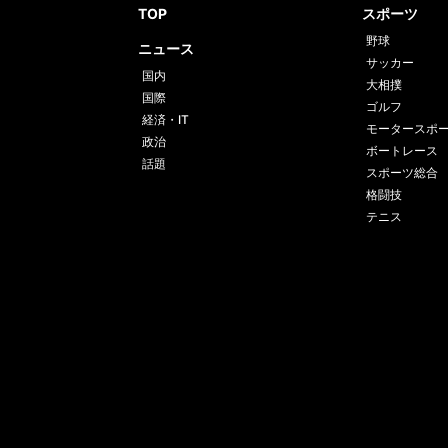
TOP
スポーツ
野球
ニュース
サッカー
国内
大相撲
国際
ゴルフ
経済・IT
モータースポ
政治
ボートレース
話題
スポーツ総合
格闘技
テニス
運営会社