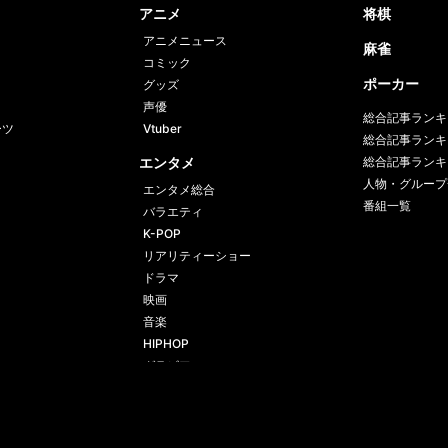
アニメ
将棋
アニメニュース
麻雀
コミック
ポーカー
グッズ
声優
総合記事ランキ
ーツ
Vtuber
総合記事ランキ
エンタメ
総合記事ランキ
人物・グループ
エンタメ総合
番組一覧
バラエティ
K-POP
リアリティーショー
ドラマ
映画
音楽
HIPHOP
グラビア
プライバシーポリシー
プライバシー設定