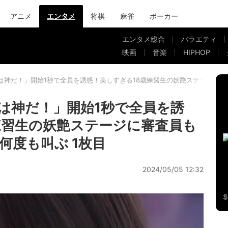
アニメ
エンタメ
将棋
麻雀
ポーカー
エンタメ総合
バラエティ
映画
音楽
HIPHOP
は神だ！」開始1秒で全員を誘惑！美しすぎる18歳練習生の妖艶ステージに
は神だ！」開始1秒で全員を誘
練習生の妖艶ステージに審査員も
何度も叫ぶ 1枚目
2024/05/05 12:32