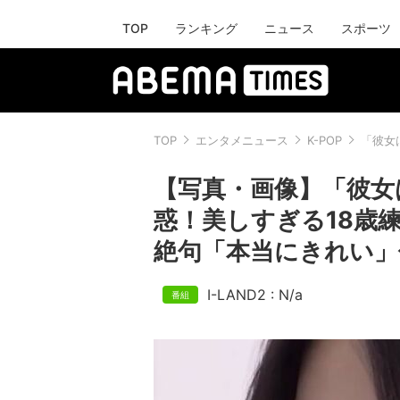
TOP
ランキング
ニュース
スポーツ
TOP
エンタメニュース
K-POP
「彼女
【写真・画像】「彼女
惑！美しすぎる18歳
絶句「本当にきれい」
I-LAND2 : N/a