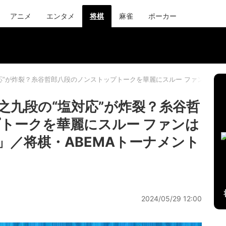
アニメ
エンタメ
将棋
麻雀
ポーカー
応”が炸裂？糸谷哲郎八段のノンストップトークを華麗にスルー ファンは爆笑「
之九段の“塩対応”が炸裂？糸谷哲
トークを華麗にスルー ファンは
」／将棋・ABEMAトーナメント
2024/05/29 12:00