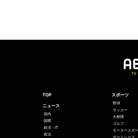
TOP
スポーツ
野球
ニュース
サッカー
国内
大相撲
国際
ゴルフ
経済・IT
モータースポ
政治
ボートレース