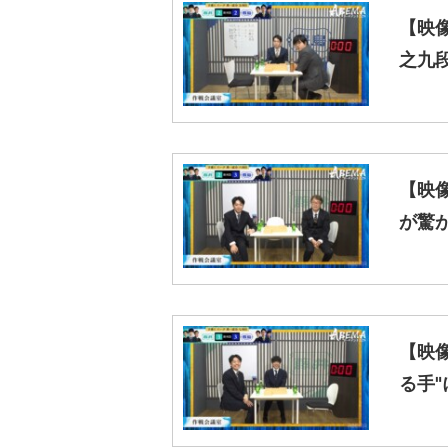
【映
之九
【映
が驚
【映
る手"