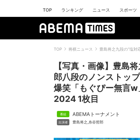
TOP
ランキング
ニュース
スポーツ
TOP
将棋ニュース
豊島将之九段の“塩対
【写真・画像】豊島将
郎八段のノンストップ
爆笑「もぐぴー無言w
2024 1枚目
ABEMAトーナメント
豊島将之
糸谷哲郎
,