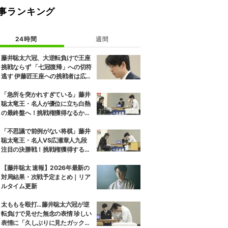
事ランキング
24時間
週間
藤井聡太六冠、大逆転負けで王座
挑戦ならず 「七冠復帰」への切符
逃す 伊藤匠王座への挑戦者は広瀬
章人九段に決定
「急所を突かれすぎている」藤井
聡太竜王・名人が優位に立ち白熱
の最終盤へ！挑戦権獲得なるか、
広瀬章人九段が粘るか／将棋・王
座戦
「不思議で前例がない将棋」藤井
聡太竜王・名人VS広瀬章人九段
注目の決勝戦！挑戦権獲得するの
はどっちだ／将棋・王座戦
【藤井聡太 速報】2026年最新の
対局結果・次戦予定まとめ｜リア
ルタイム更新
太ももを殴打…藤井聡太六冠が逆
転負けで見せた無念の表情 珍しい
表情に「久しぶりに見たガック