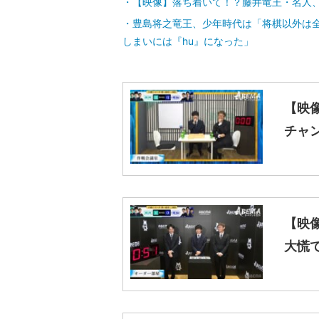
【映像】落ち着いて！？藤井竜王・名人
豊島将之竜王、少年時代は「将棋以外は
しまいには『hu』になった」
【映
チャ
【映
大慌