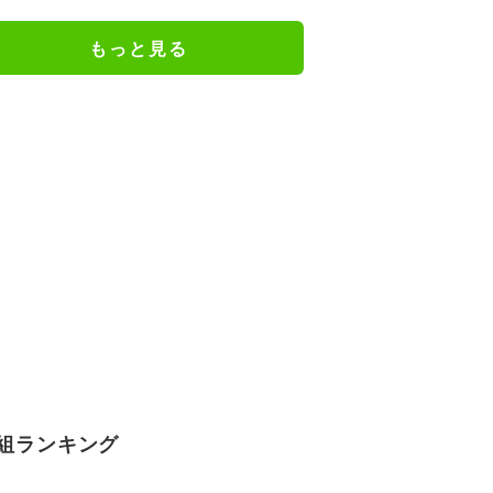
し」「すごいため息」の声
もっと見る
組ランキング