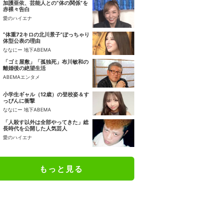
加護亜依、芸能人との“体の関係”を
赤裸々告白
愛のハイエナ
“体重72キロの北川景子”ぽっちゃり
体型公表の理由
ななにー 地下ABEMA
「ゴミ屋敷」「孤独死」布川敏和の
離婚後の絶望生活
ABEMAエンタメ
小学生ギャル（12歳）の登校姿＆す
っぴんに衝撃
ななにー 地下ABEMA
「人殺す以外は全部やってきた」総
長時代を公開した人気芸人
愛のハイエナ
もっと見る