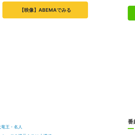
【映像】ABEMAでみる
番
太竜王・名人