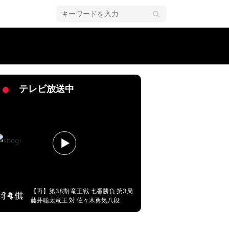
もぐぴー無言w」／将棋・ABEMAトーナメント2024
テレビ放送中
【再】第38期 竜王戦 七番勝負 第3局
藤井聡太竜王 対 佐々木勇気八段