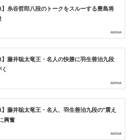
像】糸谷哲郎八段のトークをスルーする豊島将
段
ABEMA
像】藤井聡太竜王・名人の快勝に羽生善治九段
がく
ABEMA
像】藤井聡太竜王・名人、羽生善治九段の"震え
に興奮
ABEMA