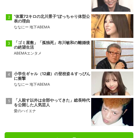
“体重72キロの北川景子”ぽっちゃり体型公
表の理由
ななにー 地下ABEMA
「ゴミ屋敷」「孤独死」布川敏和の離婚後
の絶望生活
ABEMAエンタメ
小学生ギャル（12歳）の登校姿＆すっぴん
に衝撃
ななにー 地下ABEMA
「人殺す以外は全部やってきた」総長時代
を公開した人気芸人
愛のハイエナ