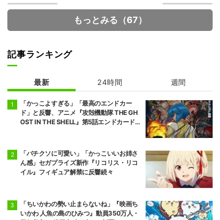
もっとみる（67）
記事ランキング
最新
24時間
週間
Fate/strange F
【推しの子】 3
ake
期
「かっこよすぎる」「最高のエンドカー
ド」と反響、アニメ『攻殻機動隊 THE GH
OST IN THE SHELL』第5話エンドカード公
開
「バチクソに可愛い」「かっこいいお姉さ
ん感」セガプライズ新作『リコリス・リコ
イル』フィギュア解禁に反響続々
「ちいかわの勢い止まらないね」『映画ち
いかわ 人魚の島のひみつ』動員350万人・