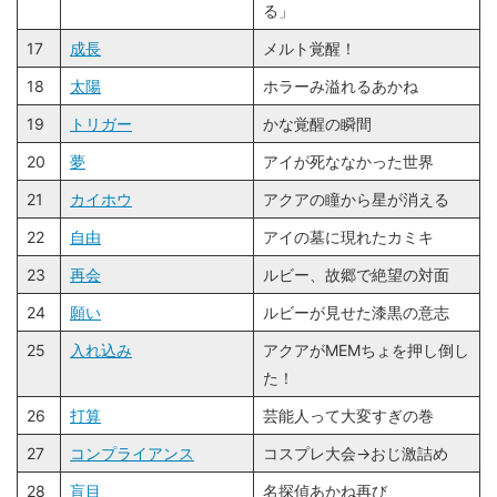
る」
17
成長
メルト覚醒！
18
太陽
ホラーみ溢れるあかね
19
トリガー
かな覚醒の瞬間
20
夢
アイが死ななかった世界
21
カイホウ
アクアの瞳から星が消える
22
自由
アイの墓に現れたカミキ
23
再会
ルビー、故郷で絶望の対面
24
願い
ルビーが見せた漆黒の意志
25
入れ込み
アクアがMEMちょを押し倒し
た！
26
打算
芸能人って大変すぎの巻
27
コンプライアンス
コスプレ大会→おじ激詰め
28
盲目
名探偵あかね再び