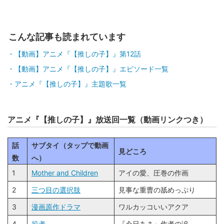
こんな記事も読まれています
【動画】アニメ『【推しの子】』第12話
【動画】アニメ『【推しの子】』エピソード一覧
アニメ『【推しの子】』主題歌一覧
アニメ『【推しの子】』放送回一覧（動画リンクつき）
話
サブタイ（タップで動画
見どころ
数
へ）
1
Mother and Children
アイの愛、圧巻の作画
2
三つ目の選択肢
見事な重曹の舐めっぷり
3
漫画原作ドラマ
ワルカッコいいアクア
4
役者
『今日あま』作者の涙…