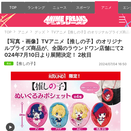
TOP
ランキング
ニュース
スポーツ
アニメ
エン
TOP
アニメ
グッズ
TVアニメ【推しの子】のオリジナルプライズ商品が
【写真・画像】TVアニメ【推しの子】のオリジナ
ルプライズ商品が、全国のラウンドワン店舗にて2
024年7月10日より展開決定！ 2枚目
【推しの子】
2024/07/04 16:50