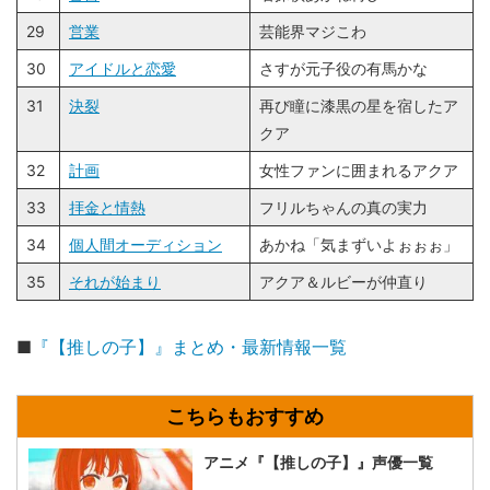
29
営業
芸能界マジこわ
30
アイドルと恋愛
さすが元子役の有馬かな
31
決裂
再び瞳に漆黒の星を宿したア
クア
32
計画
女性ファンに囲まれるアクア
33
拝金と情熱
フリルちゃんの真の実力
34
個人間オーディション
あかね「気まずいよぉぉぉ」
35
それが始まり
アクア＆ルビーが仲直り
■
『【推しの子】』まとめ・最新情報一覧
アニメ『【推しの子】』声優一覧