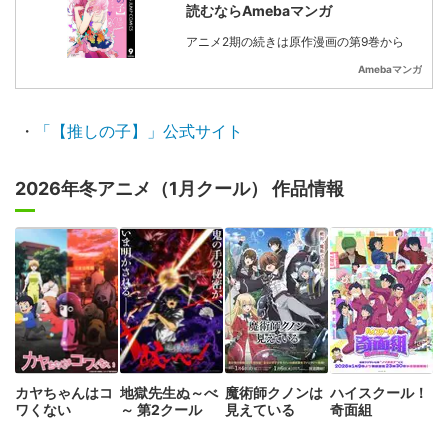
読むならAmebaマンガ
アニメ2期の続きは原作漫画の第9巻から
Amebaマンガ
・
「【推しの子】」公式サイト
2026年冬アニメ（1月クール） 作品情報
カヤちゃんはコ
地獄先生ぬ～べ
魔術師クノンは
ハイスクール！
ワくない
～ 第2クール
見えている
奇面組