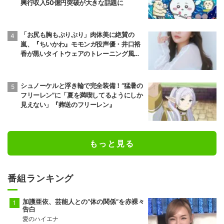
興行収入50億円突破が大きな話題に
「お尻も胸もぷりぷり」肉体美に絶賛の
嵐、『ちいかわ』モモンガ役声優・井口裕
香が黒いタイトウェアのトレーニング風景
公開
シュノーケルと浮き輪で完全装備！“猛暑の
フリーレン”に「夏を満喫してるようにしか
見えない」『葬送のフリーレン』
もっと見る
番組ランキング
加護亜依、芸能人との“体の関係”を赤裸々
告白
愛のハイエナ