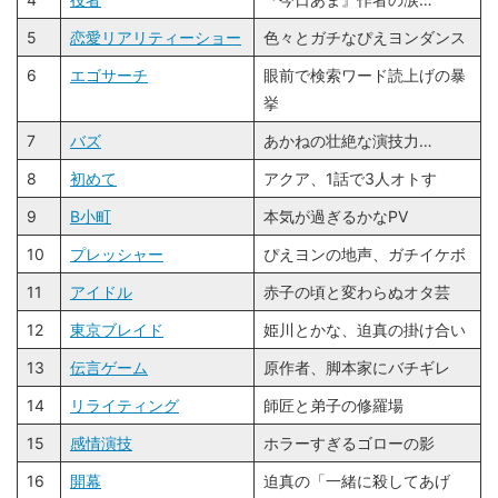
5
恋愛リアリティーショー
色々とガチなぴえヨンダンス
6
エゴサーチ
眼前で検索ワード読上げの暴
挙
7
バズ
あかねの壮絶な演技力…
8
初めて
アクア、1話で3人オトす
9
B小町
本気が過ぎるかなPV
10
プレッシャー
ぴえヨンの地声、ガチイケボ
11
アイドル
赤子の頃と変わらぬオタ芸
12
東京ブレイド
姫川とかな、迫真の掛け合い
13
伝言ゲーム
原作者、脚本家にバチギレ
14
リライティング
師匠と弟子の修羅場
15
感情演技
ホラーすぎるゴローの影
16
開幕
迫真の「一緒に殺してあげ