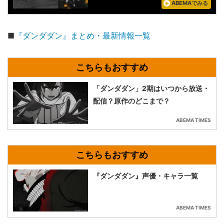
ABEMAでみる
■
『ダンダダン』まとめ・最新情報一覧
「ダンダダン」2期はいつから放送・
配信？原作のどこまで？
ABEMA TIMES
『ダンダダン』声優・キャラ一覧
ABEMA TIMES