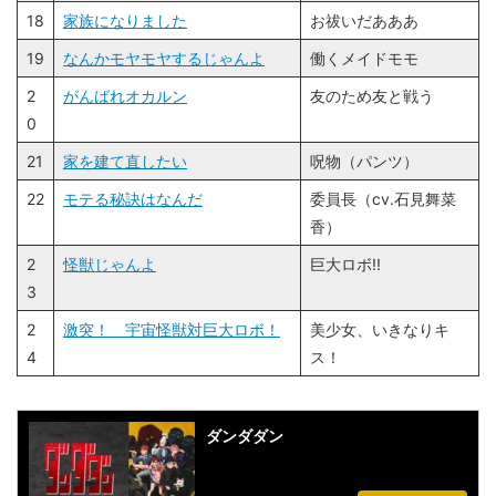
18
家族になりました
お祓いだあああ
19
なんかモヤモヤするじゃんよ
働くメイドモモ
2
がんばれオカルン
友のため友と戦う
0
21
家を建て直したい
呪物（パンツ）
22
モテる秘訣はなんだ
委員長（cv.石見舞菜
香）
2
怪獣じゃんよ
巨大ロボ!!
3
2
激突！ 宇宙怪獣対巨大ロボ！
美少女、いきなりキ
4
ス！
ダンダダン