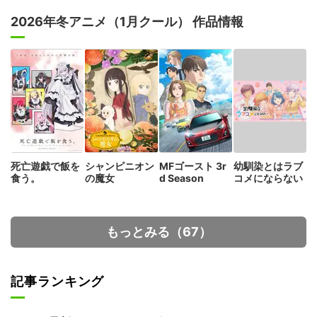
2026年冬アニメ（1月クール） 作品情報
死亡遊戯で飯を
シャンピニオン
MFゴースト 3r
幼馴染とはラブ
食う。
の魔女
d Season
コメにならない
もっとみる（67）
記事ランキング