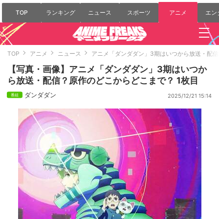
TOP
ランキング
ニュース
スポーツ
アニメ
エン
TOP
アニメ
ニュース
アニメ「ダンダダン」3期はいつから放送・配
【写真・画像】アニメ「ダンダダン」3期はいつか
ら放送・配信？原作のどこからどこまで？ 1枚目
ダンダダン
2025/12/21 15:14