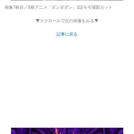
画像7枚目／8枚
アニメ『ダンダダン』2話モモ場面カット
▼スクロールで次の画像をみる▼
記事に戻る