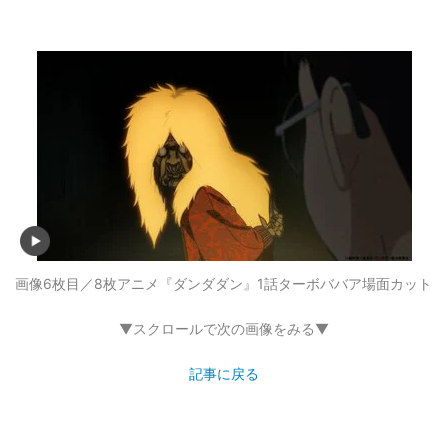
画像6枚目／8枚
アニメ『ダンダダン』1話ターボババア場面カット
▼スクロールで次の画像をみる▼
記事に戻る