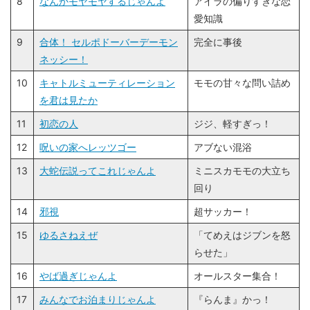
8
なんかモヤモヤするじゃんよ
アイラの偏りすぎな恋
愛知識
9
合体！ セルポドーバーデーモン
完全に事後
ネッシー！
10
キャトルミューティレーション
モモの甘々な問い詰め
を君は見たか
11
初恋の人
ジジ、軽すぎっ！
12
呪いの家へレッツゴー
アブない混浴
13
大蛇伝説ってこれじゃんよ
ミニスカモモの大立ち
回り
14
邪視
超サッカー！
15
ゆるさねえぜ
「てめえはジブンを怒
らせた」
16
やば過ぎじゃんよ
オールスター集合！
17
みんなでお泊まりじゃんよ
『らんま』かっ！