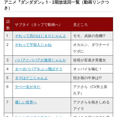
アニメ『ダンダダン』1・2期放送回一覧（動画リンクつ
き）
話
サブタイ（タップで動画へ）
見どころ
数
1
それって恋のはじまりじゃんよ
モモ、貞操の危機!?
2
それって宇宙人じゃね
オカルン、ダウナーイ
ケボに
3
ババアとババアが激突じゃんか
祖母が若過ぎ美魔女
4
ターボババアをぶっ飛ばそう
オッパイを噛む！
5
タマはどこじゃんよ
招き猫の中身は!?
6
ヤベー女がきた
アクさら（CV井上喜
久子）
7
優しい世界へ
アクさらを抱きしめる
アイラ