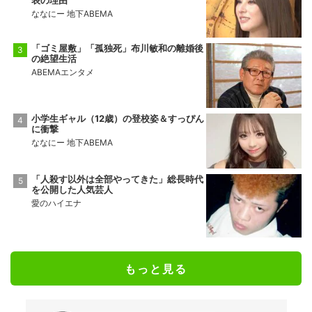
ななにー 地下ABEMA
「ゴミ屋敷」「孤独死」布川敏和の離婚後
の絶望生活
ABEMAエンタメ
小学生ギャル（12歳）の登校姿＆すっぴん
に衝撃
ななにー 地下ABEMA
「人殺す以外は全部やってきた」総長時代
を公開した人気芸人
愛のハイエナ
もっと見る