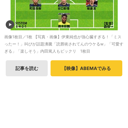
画像1枚目／1枚
【写真・画像】伊東純也が強心臓すぎる！「ミス
ったー！」叫びが話題沸騰「読唇術されてんのウケるw」「可愛す
ぎる」「楽しそう」内田篤人もビックリ 1枚目
記事を読む
【映像】ABEMAでみる