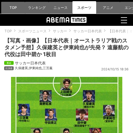
TOP
ランキング
ニュース
スポーツ
アニメ
エン
TOP
スポーツニュース
サッカー
サッカー日本代表
【日本代表｜オ
【写真・画像】【日本代表｜オーストラリア戦のス
タメン予想】久保建英と伊東純也が先発？ 遠藤航の
代役は田中碧か 1枚目
サッカー日本代表
久保建英
,
伊東純也
,
三笘薫
2024/10/15 18:36