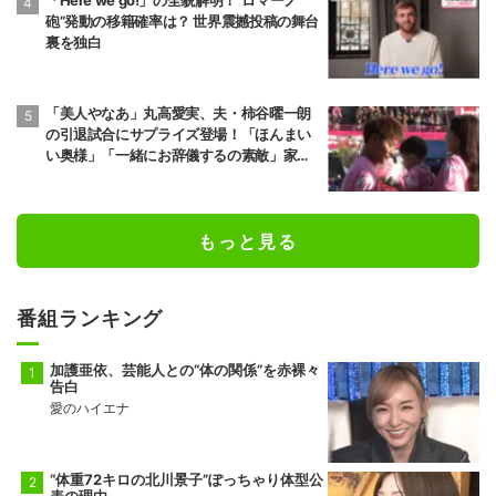
「Here we go!」の全貌解明！“ロマーノ
砲”発動の移籍確率は？ 世界震撼投稿の舞台
裏を独白
「美人やなあ」丸高愛実、夫・柿谷曜一朗
の引退試合にサプライズ登場！「ほんまい
い奥様」「一緒にお辞儀するの素敵」家族
愛が脚光
もっと見る
番組ランキング
加護亜依、芸能人との“体の関係”を赤裸々
告白
愛のハイエナ
“体重72キロの北川景子”ぽっちゃり体型公
表の理由