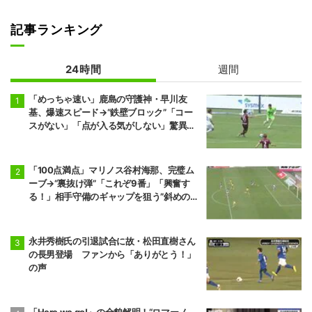
記事ランキング
24時間
週間
「めっちゃ速い」鹿島の守護神・早川友
基、爆速スピード→“鉄壁ブロック”「コー
スがない」「点が入る気がしない」驚異の
判断力と飛び出しでビッグセーブ
「100点満点」マリノス谷村海那、完璧ム
ーブ→“裏抜け弾”「これぞ9番」「興奮す
る！」相手守備のギャップを狙う”斜めの抜
け出し”
永井秀樹氏の引退試合に故・松田直樹さん
の長男登場 ファンから「ありがとう！」
の声