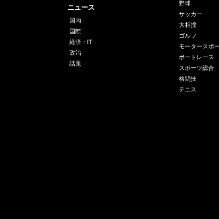
野球
ニュース
サッカー
国内
大相撲
国際
ゴルフ
経済・IT
モータースポ
政治
ボートレース
話題
スポーツ総合
格闘技
テニス
運営会社