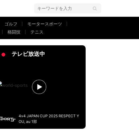
ゴルフ
モータースポーツ
格闘技
テニス
大観衆が興奮のるつぼ 仲間も“マジかよ！？”な顔
テレビ放送中
4v4 JAPAN CUP 2025 RESPECT Y
OU, au 1部