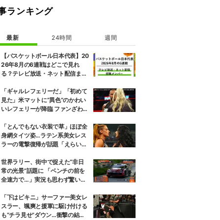
事ランキング
最新
24時間
週間
【バスケットボール日本代表】20
26年8月の6連戦はどこで見れ
る？テレビ放送・ネット配信まと
め 招集メンバーも解説
「ギャルレフェリーだ」「初めて
見た」米マットに“異色”のかわい
いレフェリーが降臨 ファンざわめ
き
「とんでもない衣装で草」ほぼ全
身網タイツ姿…ラテン系美女レス
ラーの電撃復帰が話題「えらいセ
クシー」
世界ラリー、街中で捉えた“非日
常の光景”話題に 「ベンチの前を
全速力で…」実況も思わず驚いた
一コマ
「下はビキニ」サーファー美女レ
スラー、颯爽と援軍に駆け付ける
も“チラ見せ”ダウン…衝撃の結末