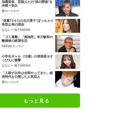
加護亜依、芸能人との“体の関係”を
赤裸々告白
愛のハイエナ
“体重72キロの北川景子”ぽっちゃり
体型公表の理由
ななにー 地下ABEMA
「ゴミ屋敷」「孤独死」布川敏和の
離婚後の絶望生活
ABEMAエンタメ
小学生ギャル（12歳）の登校姿＆す
っぴんに衝撃
ななにー 地下ABEMA
「人殺す以外は全部やってきた」総
長時代を公開した人気芸人
愛のハイエナ
もっと見る