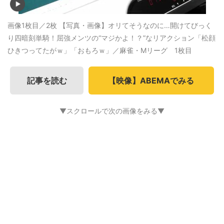
画像1枚目／2枚
【写真・画像】オリてそうなのに…開けてびっく
り四暗刻単騎！屈強メンツの“マジかよ！？”なリアクション「松顔
ひきつってたがｗ」「おもろｗ」／麻雀・Mリーグ 1枚目
記事を読む
【映像】ABEMAでみる
▼スクロールで次の画像をみる▼