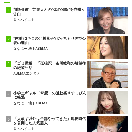
加護亜依、芸能人との“体の関係”を赤裸々
告白
愛のハイエナ
“体重72キロの北川景子”ぽっちゃり体型公
表の理由
ななにー 地下ABEMA
「ゴミ屋敷」「孤独死」布川敏和の離婚後
の絶望生活
ABEMAエンタメ
小学生ギャル（12歳）の登校姿＆すっぴん
に衝撃
ななにー 地下ABEMA
「人殺す以外は全部やってきた」総長時代
を公開した人気芸人
愛のハイエナ