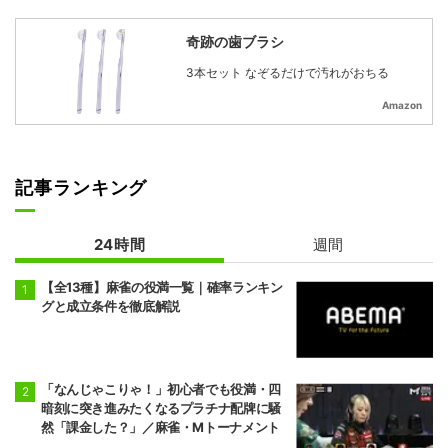
奇跡の歯ブラシ
3本セット なぞるだけで汚れがおちる
Amazon
記事ランキング
24時間
週間
【全13種】麻雀の役満一覧｜確率ランキン
グと成立条件を徹底解説
「なんじゃこりゃ！」初心者でも役満・四
暗刻に突き進みたくなるプラチナ配牌に騒
然「課金した？」／麻雀・Mトーナメント