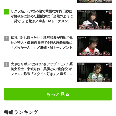
サクラ姫、わずか5巡で華麗な舞 岡田紗佳
が鮮やかに決めた親跳満に「当然のように
一発で‥」と驚き／麻雀・Mトーナメント
猛将、討ち取ったり！滝沢和典が窮地で見
せた特大・倍満砲 役牌で4翻の超豪華版に
「どっかーん！」／麻雀・Mトーナメント
大きなリボンでかわいさアップ！モデル系
美女雀士・東城りお、美脚との“複合役”が
ファンに炸裂「スタイル好き」／麻雀・M
トーナメント
もっと見る
番組ランキング