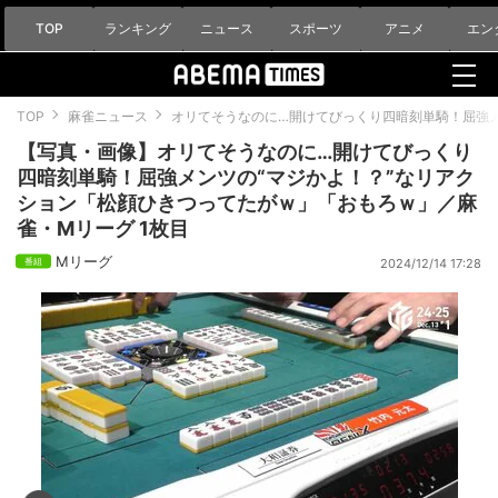
TOP
ランキング
ニュース
スポーツ
アニメ
エン
TOP
麻雀ニュース
オリてそうなのに…開けてびっくり四暗刻単騎！屈強メ
【写真・画像】オリてそうなのに…開けてびっくり
四暗刻単騎！屈強メンツの“マジかよ！？”なリアク
ション「松顔ひきつってたがｗ」「おもろｗ」／麻
雀・Mリーグ 1枚目
Mリーグ
2024/12/14 17:28