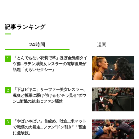
記事ランキング
24時間
週間
「とんでもない衣装で草」ほぼ全身網タイ
ツ姿…ラテン系美女レスラーの電撃復帰が
話題「えらいセクシー」
「下はビキニ」サーファー美女レスラー、
颯爽と援軍に駆け付けるも“チラ見せ”ダウ
ン…衝撃の結末にファン騒然
「やばいやばい」首絞め、吐血…米マット
で戦慄の大暴走…ファン“ドン引き” 「普通
に危険技」