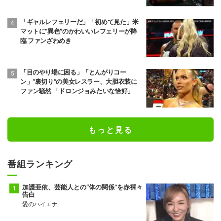
「ギャルレフェリーだ」「初めて見た」米
マットに“異色”のかわいいレフェリーが降
臨 ファンざわめき
「目のやり場に困る」「とんがりコー
ン」“裏切り”の美女レスラー、大胆衣装に
ファン騒然 「ドロンジョみたいな恰好」
もっと見る
番組ランキング
加護亜依、芸能人との“体の関係”を赤裸々
告白
愛のハイエナ