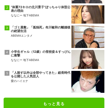
“体重72キロの北川景子”ぽっちゃり体型公
表の理由
ななにー 地下ABEMA
「ゴミ屋敷」「孤独死」布川敏和の離婚後
の絶望生活
ABEMAエンタメ
小学生ギャル（12歳）の登校姿＆すっぴん
に衝撃
ななにー 地下ABEMA
「人殺す以外は全部やってきた」総長時代
を公開した人気芸人
愛のハイエナ
もっと見る