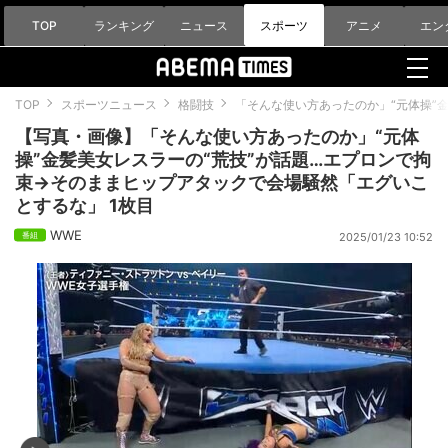
TOP
ランキング
ニュース
スポーツ
アニメ
エン
TOP
スポーツニュース
格闘技
「そんな使い方あったのか」“元体操”
【写真・画像】「そんな使い方あったのか」“元体
操”金髪美女レスラーの“荒技”が話題…エプロンで拘
束→そのままヒップアタックで会場騒然「エグいこ
とするな」 1枚目
WWE
2025/01/23 10:52