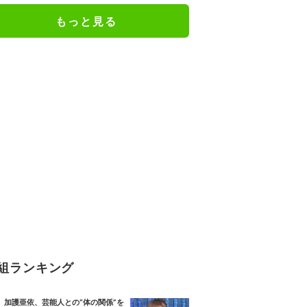
た」「完全勝利！」／麻雀・Mト
もっと見る
ーナメント
組ランキング
加護亜依、芸能人との“体の関係”を