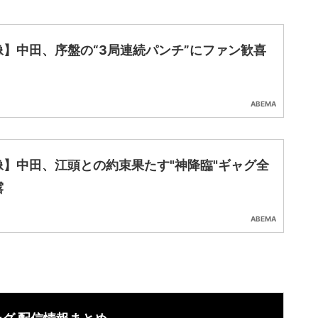
像】中田、序盤の“3局連続パンチ”にファン歓喜
ABEMA
像】中田、江頭との約束果たす"神降臨"ギャグ全
露
ABEMA