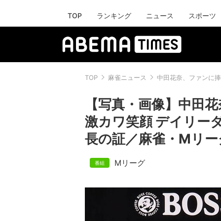
TOP
ランキング
ニュース
スポーツ
TOP
麻雀ニュース
中田花奈、ファンに捧
【写真・画像】中田花
激カワ笑顔 デイリー
長の証／麻雀・Mリーグ
Mリーグ