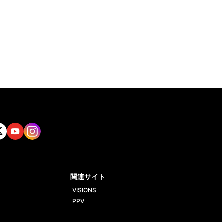
tt
Yout
Insta
ube
gram
関連サイト
VISIONS
PPV