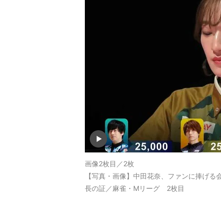
画像2枚目／2枚
【写真・画像】中田花奈、ファンに捧げる会
長の証／麻雀・Mリーグ 2枚目