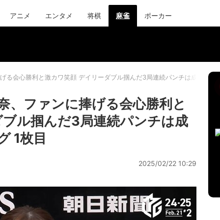
アニメ
エンタメ
将棋
麻雀
ポーカー
げる会心勝利と激カワ笑顔 デイリーダブル掴んだ3局連続パンチは成長の証
奈、ファンに捧げる会心勝利と
ダブル掴んだ3局連続パンチは成
 1枚目
2025/02/22 10:29