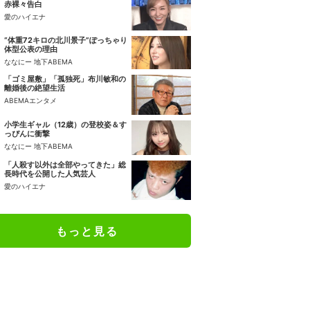
赤裸々告白
愛のハイエナ
“体重72キロの北川景子”ぽっちゃり
体型公表の理由
ななにー 地下ABEMA
「ゴミ屋敷」「孤独死」布川敏和の
離婚後の絶望生活
ABEMAエンタメ
小学生ギャル（12歳）の登校姿＆す
っぴんに衝撃
ななにー 地下ABEMA
「人殺す以外は全部やってきた」総
長時代を公開した人気芸人
愛のハイエナ
もっと見る