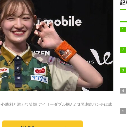
記
心勝利と激カワ笑顔 デイリーダブル掴んだ3局連続パンチは成