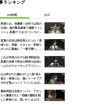
事ランキング
24時間
週間
東城りお、初優勝！女性では初の
王者に 超打撃系麻雀で連勝フィニ
ッシュ 真夏の“りおカーニバル”が
感涙で終演／麻雀・Mトーナメン
ト
真夏の主役は秋田美人だった！東
城りお、美貌・スタイル・幸福リ
ボンの三重奏に「一番可愛い」の
声／麻雀・Mトーナメント
これが本気のモデル顔 岡田紗佳、
真夏の決戦で気合の表情＆自信た
っぷりのウォーキングでファン魅
了「キメ顔だった」「顔小さすぎ
やろww」／麻雀・Mトーナメン
心の声がだだ漏れの“ぷく顔”美人
ト
雀士・東城りお、熱いリーチでア
ガれず頬ぷっくり ファンには大好
評「可愛すぎる」「表情管理も怠
らない」／麻雀・Mトーナメント
最終局面は全員テンパイ、アガっ
たら優勝が2人！究極の激戦を制
した東城りお、思いがこみ上げる
優勝決定の瞬間「美しい結末だっ