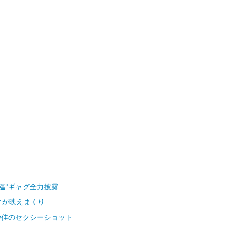
臨"ギャグ全力披露
ィが映えまくり
紗佳のセクシーショット