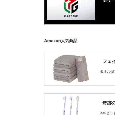
Mリ
Amazon人気商品
フェ
タオル研
奇跡
3本セッ