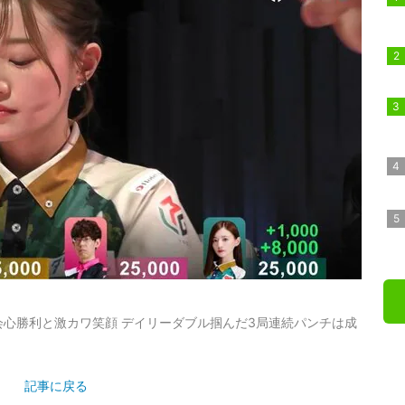
心勝利と激カワ笑顔 デイリーダブル掴んだ3局連続パンチは成
記事に戻る