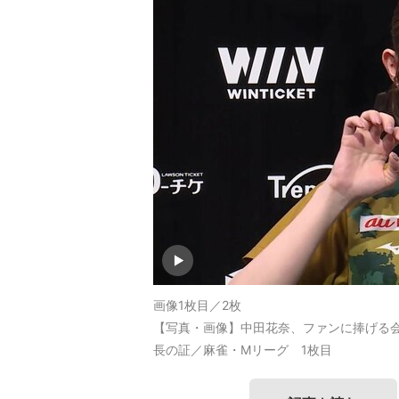
画像1枚目／2枚
【写真・画像】中田花奈、ファンに捧げる会
長の証／麻雀・Mリーグ 1枚目