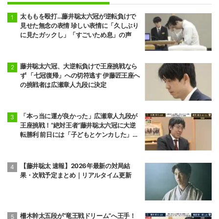
太ももを殴打…藤井聡太六冠が逆転負けで
見せた無念の表情 珍しい表情に「久しぶり
に見たガックし」「すごいため息」の声
藤井聡太六冠、大逆転負けで王座挑戦なら
ず 「七冠復帰」への切符逃す 伊藤匠王座へ
の挑戦者は広瀬章人九段に決定
「本っ当に運が良かった」広瀬章人九段が
王座挑戦！“絶対王者”藤井聡太六冠に大逆
転勝利 前日には「子どもとケンカした」パ
パの顔も
【藤井聡太 速報】2026年最新の対局結
果・次戦予定まとめ｜リアルタイム更新
柵木幹太五段が“竜王戦ドリーム”へ王手！