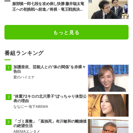
服部慎一郎七段を攻め倒し快勝 藤井聡太竜
王への初挑戦へ前進／将棋・竜王戦挑決第1
局
もっと見る
番組ランキング
加護亜依、芸能人との“体の関係”を赤裸々
告白
愛のハイエナ
“体重72キロの北川景子”ぽっちゃり体型公
表の理由
ななにー 地下ABEMA
「ゴミ屋敷」「孤独死」布川敏和の離婚後
の絶望生活
ABEMAエンタメ