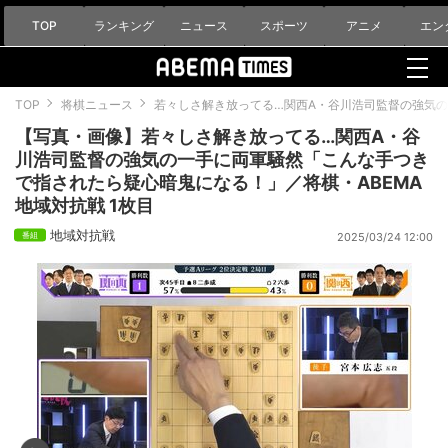
TOP
ランキング
ニュース
スポーツ
アニメ
エン
TOP
将棋ニュース
若々しさ解き放ってる…関西A・谷川浩司監督の強気の
【写真・画像】若々しさ解き放ってる…関西A・谷
川浩司監督の強気の一手に両軍騒然「こんな手つき
で指されたら疑心暗鬼になる！」／将棋・ABEMA
地域対抗戦 1枚目
地域対抗戦
2025/03/24 12:00