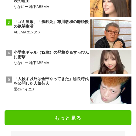
表の理由
ななにー 地下ABEMA
「ゴミ屋敷」「孤独死」布川敏和の離婚後
の絶望生活
ABEMAエンタメ
小学生ギャル（12歳）の登校姿＆すっぴん
に衝撃
ななにー 地下ABEMA
「人殺す以外は全部やってきた」総長時代
を公開した人気芸人
愛のハイエナ
もっと見る