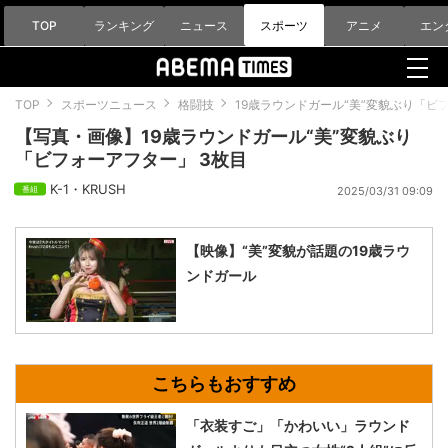
TOP
ランキング
ニュース
スポーツ
アニメ
エン
TOP
スポーツニュース
格闘技
19歳ラウンドガール“美”変貌ぶり「ビ
【写真・画像】19歳ラウンドガール“美”変貌ぶり
「ビフォーアフター」 3枚目
K-1・KRUSH
2025/03/31 09:09
【映像】“美”変貌が話題の19歳ラウ
ンドガール
「衣装すご」「かわいい」ラウンド