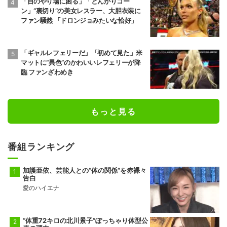
「目のやり場に困る」「とんがりコー
ン」“裏切り”の美女レスラー、大胆衣装に
ファン騒然 「ドロンジョみたいな恰好」
「ギャルレフェリーだ」「初めて見た」米
マットに“異色”のかわいいレフェリーが降
臨 ファンざわめき
もっと見る
番組ランキング
加護亜依、芸能人との“体の関係”を赤裸々
告白
愛のハイエナ
“体重72キロの北川景子”ぽっちゃり体型公