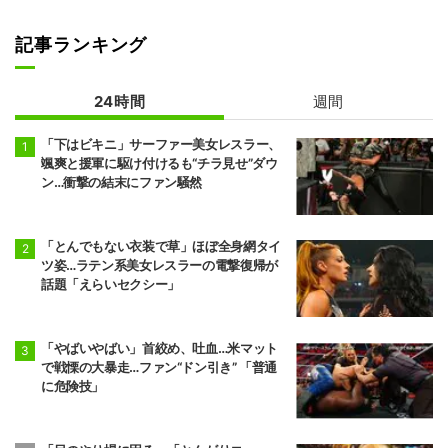
記事ランキング
24時間
週間
「下はビキニ」サーファー美女レスラー、
颯爽と援軍に駆け付けるも“チラ見せ”ダウ
ン…衝撃の結末にファン騒然
「とんでもない衣装で草」ほぼ全身網タイ
ツ姿…ラテン系美女レスラーの電撃復帰が
話題「えらいセクシー」
「やばいやばい」首絞め、吐血…米マット
で戦慄の大暴走…ファン“ドン引き” 「普通
に危険技」