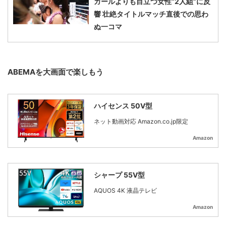
ガールよりも目立つ女性“2人組”に反
響 壮絶タイトルマッチ直後での思わ
ぬ一コマ
ABEMAを大画面で楽しもう
ハイセンス 50V型
ネット動画対応 Amazon.co.jp限定
Amazon
シャープ 55V型
AQUOS 4K 液晶テレビ
Amazon