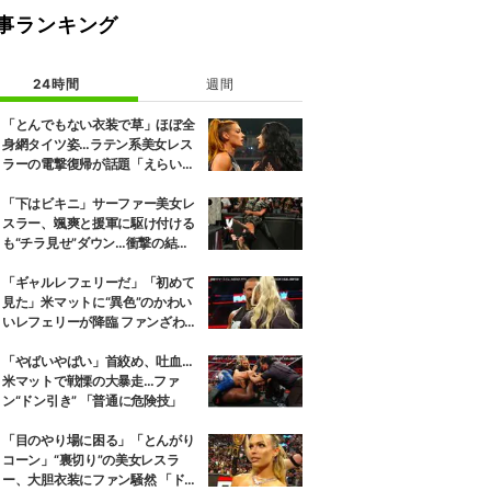
事ランキング
24時間
週間
「とんでもない衣装で草」ほぼ全
身網タイツ姿…ラテン系美女レス
ラーの電撃復帰が話題「えらいセ
クシー」
「下はビキニ」サーファー美女レ
スラー、颯爽と援軍に駆け付ける
も“チラ見せ”ダウン…衝撃の結末
にファン騒然
「ギャルレフェリーだ」「初めて
見た」米マットに“異色”のかわい
いレフェリーが降臨 ファンざわめ
き
「やばいやばい」首絞め、吐血…
米マットで戦慄の大暴走…ファ
ン“ドン引き” 「普通に危険技」
「目のやり場に困る」「とんがり
コーン」“裏切り”の美女レスラ
ー、大胆衣装にファン騒然 「ドロ