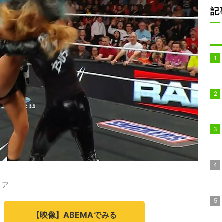
記
リア
【映像】ABEMAでみる