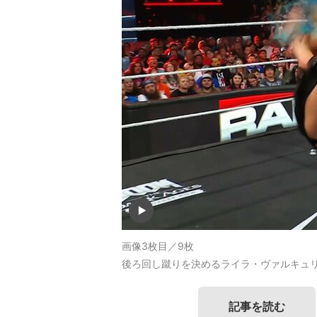
画像3枚目／9枚
後ろ回し蹴りを決めるライラ・ヴァルキュ
記事を読む