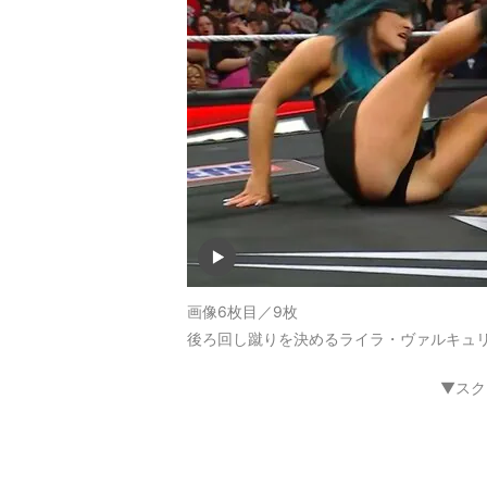
画像6枚目／9枚
後ろ回し蹴りを決めるライラ・ヴァルキュ
▼スク