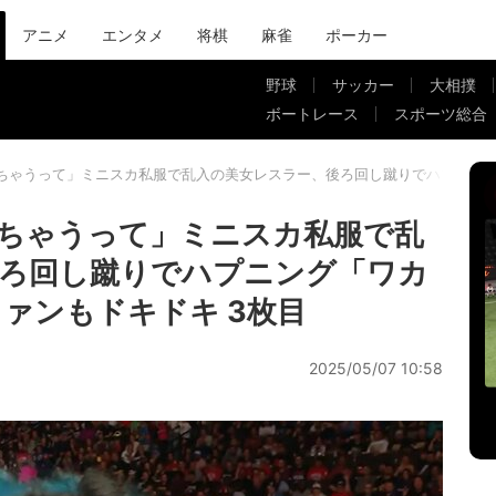
アニメ
エンタメ
将棋
麻雀
ポーカー
野球
サッカー
大相撲
ボートレース
スポーツ総合
ちゃうって」ミニスカ私服で乱入の美女レスラー、後ろ回し蹴りでハプニン
ちゃうって」ミニスカ私服で乱
後ろ回し蹴りでハプニング「ワカ
ァンもドキドキ 3枚目
2025/05/07 10:58