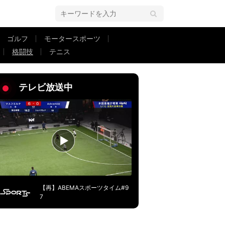
ゴルフ
モータースポーツ
格闘技
テニス
グ「ワカメちゃんスタイル」ファンもドキドキ
テレビ放送中
【再】ABEMAスポーツタイム#9
7