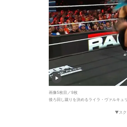
画像5枚目／9枚
後ろ回し蹴りを決めるライラ・ヴァルキュ
▼スク