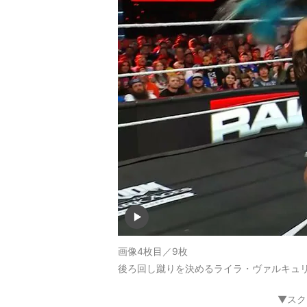
画像4枚目／9枚
後ろ回し蹴りを決めるライラ・ヴァルキュ
▼スク