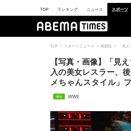
TOP
ランキング
ニュース
スポーツ
TOP
スポーツニュース
格闘技
「見え
【写真・画像】「見え
入の美女レスラー、
メちゃんスタイル」フ
WWE