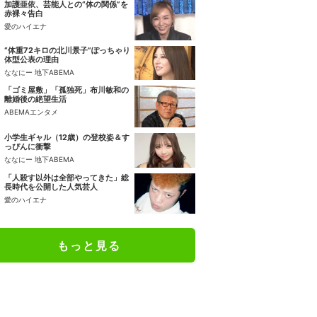
加護亜依、芸能人との“体の関係”を
赤裸々告白
愛のハイエナ
“体重72キロの北川景子”ぽっちゃり
体型公表の理由
ななにー 地下ABEMA
「ゴミ屋敷」「孤独死」布川敏和の
離婚後の絶望生活
ABEMAエンタメ
小学生ギャル（12歳）の登校姿＆す
っぴんに衝撃
ななにー 地下ABEMA
「人殺す以外は全部やってきた」総
長時代を公開した人気芸人
愛のハイエナ
もっと見る