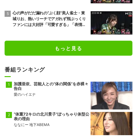
心の声がだだ漏れの“ぷく顔”美人雀士・東
城りお、熱いリーチでアガれず頬ぷっくり
ファンには大好評「可愛すぎる」「表情管
理も怠らない」／麻雀・Mトーナメント
もっと見る
番組ランキング
加護亜依、芸能人との“体の関係”を赤裸々
告白
愛のハイエナ
“体重72キロの北川景子”ぽっちゃり体型公
表の理由
ななにー 地下ABEMA