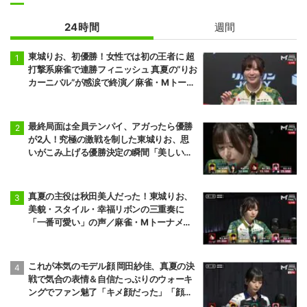
24時間
週間
東城りお、初優勝！女性では初の王者に 超
打撃系麻雀で連勝フィニッシュ 真夏の“りお
カーニバル”が感涙で終演／麻雀・Mトーナ
メント
最終局面は全員テンパイ、アガったら優勝
が2人！究極の激戦を制した東城りお、思
いがこみ上げる優勝決定の瞬間「美しい結
末だった」「完全勝利！」／麻雀・Mトー
ナメント
真夏の主役は秋田美人だった！東城りお、
美貌・スタイル・幸福リボンの三重奏に
「一番可愛い」の声／麻雀・Mトーナメン
ト
これが本気のモデル顔 岡田紗佳、真夏の決
戦で気合の表情＆自信たっぷりのウォーキ
ングでファン魅了「キメ顔だった」「顔小
さすぎやろww」／麻雀・Mトーナメント