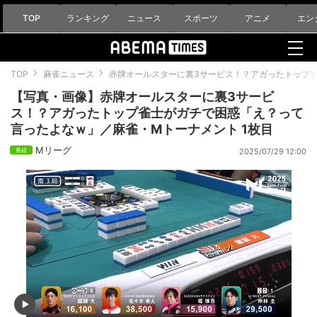
TOP
ランキング
ニュース
スポーツ
アニメ
エン
TOP
麻雀ニュース
赤牌オールスターに裏3サービス！？アガったトップ
【写真・画像】赤牌オールスターに裏3サービ
ス！？アガったトップ雀士がガチで困惑「え？って
言ったよなｗ」／麻雀・Mトーナメント 1枚目
Mリーグ
2025/07/29 12:00