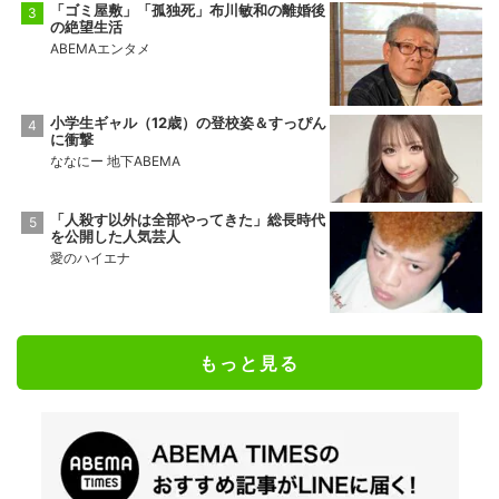
「ゴミ屋敷」「孤独死」布川敏和の離婚後
の絶望生活
ABEMAエンタメ
小学生ギャル（12歳）の登校姿＆すっぴん
に衝撃
ななにー 地下ABEMA
「人殺す以外は全部やってきた」総長時代
を公開した人気芸人
愛のハイエナ
もっと見る