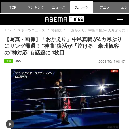
TOP
ランキング
ニュース
スポーツ
アニメ
エン
TOP
スポーツニュース
格闘技
「おかえり」中邑真輔が4カ月ぶりにリン
【写真・画像】「おかえり」中邑真輔が4カ月ぶり
にリング帰還！ “神曲”復活が「泣ける」豪州観客
の“神対応”も話題に 1枚目
WWE
2025/10/11 08:47