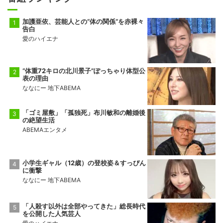
加護亜依、芸能人との“体の関係”を赤裸々
告白
愛のハイエナ
“体重72キロの北川景子”ぽっちゃり体型公
表の理由
ななにー 地下ABEMA
「ゴミ屋敷」「孤独死」布川敏和の離婚後
の絶望生活
ABEMAエンタメ
小学生ギャル（12歳）の登校姿＆すっぴん
に衝撃
ななにー 地下ABEMA
「人殺す以外は全部やってきた」総長時代
を公開した人気芸人