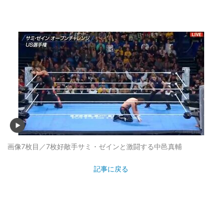
画像7枚目／7枚
好敵手サミ・ゼインと激闘する中邑真輔
記事に戻る