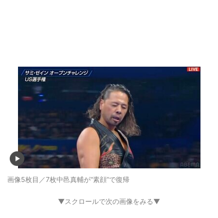
画像5枚目／7枚
中邑真輔が“素顔”で復帰
▼スクロールで次の画像をみる▼