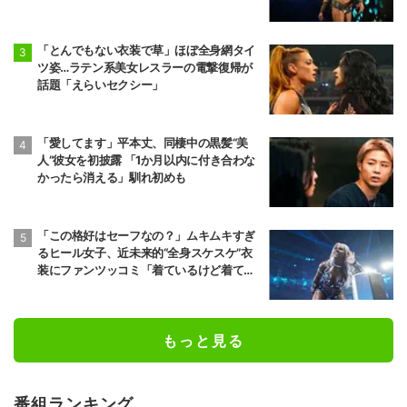
「とんでもない衣装で草」ほぼ全身網タイ
ツ姿…ラテン系美女レスラーの電撃復帰が
話題「えらいセクシー」
「愛してます」平本丈、同棲中の黒髪“美
人”彼女を初披露 「1か月以内に付き合わな
かったら消える」馴れ初めも
「この格好はセーフなの？」ムキムキすぎ
るヒール女子、近未来的“全身スケスケ”衣
装にファンツッコミ「着ているけど着てい
ない感…」
もっと見る
番組ランキング