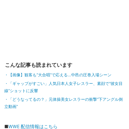
こんな記事も読まれています
【画像】観客も“大合唱”で応える…中邑の圧巻入場シーン
「ギャップがすごい」人気日本人女子レスラー、素顔で“彼女目
線”ショットに反響
「どうなってるの？」元体操美女レスラーの衝撃“下アングル倒
立動画”
■
WWE 配信情報はこちら