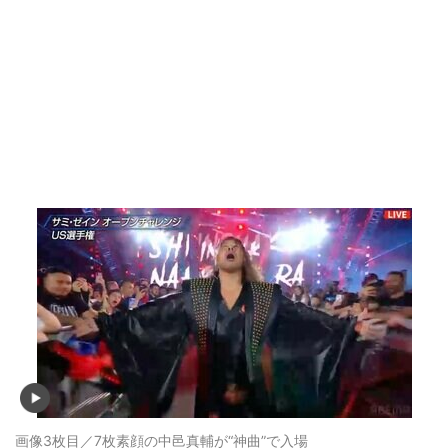
画像3枚目／7枚
素顔の中邑真輔が“神曲”で入場