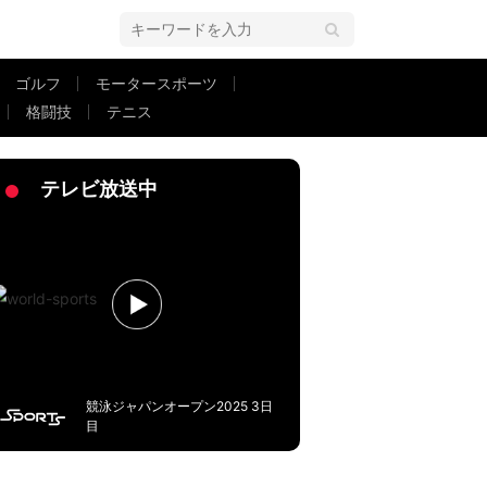
ゴルフ
モータースポーツ
格闘技
テニス
た」「責任がないわけではない」現地メディア評価は真っ二つ
テレビ放送中
競泳ジャパンオープン2025 3日
目