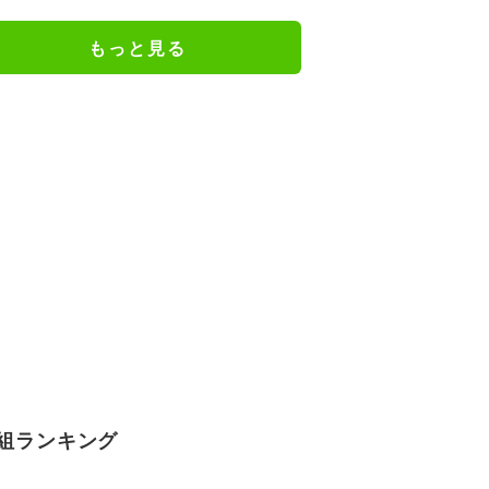
備のギャップを狙う”斜めの抜け
出し”
もっと見る
組ランキング