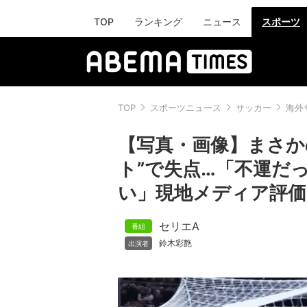
TOP
ランキング
ニュース
スポーツ
TOP
スポーツニュース
サッカー
海外
【写真・画像】まさか
ト”で失点…「不運だ
い」現地メディア評価
セリエA
鈴木彩艶