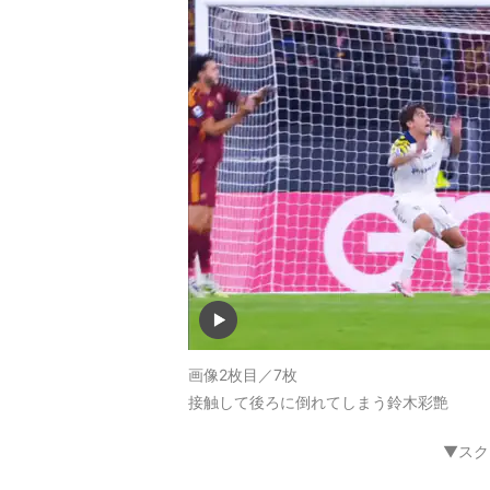
画像2枚目／7枚
接触して後ろに倒れてしまう鈴木彩艶
▼スク