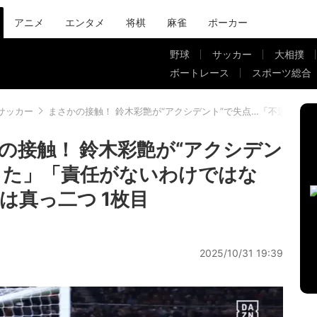
アニメ
エンタメ
将棋
麻雀
ポーカー
野球
サッカー
大相撲
ボートレース
スポーツ総合
サッカー
まさかの接触！ 鈴木彩艶が“アクシデント”で失点…「不運だっ
の接触！ 鈴木彩艶が“アクシデン
った」「責任がないわけではな
は真っ二つ 1枚目
2025/10/31 19:39