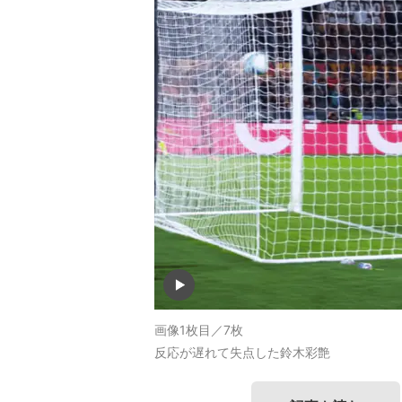
画像1枚目／7枚
反応が遅れて失点した鈴木彩艶