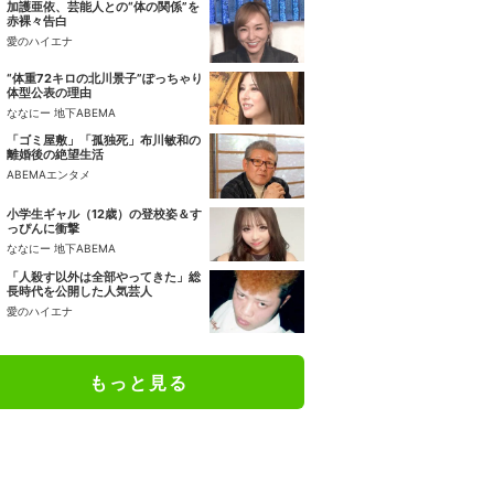
加護亜依、芸能人との“体の関係”を
赤裸々告白
愛のハイエナ
“体重72キロの北川景子”ぽっちゃり
体型公表の理由
ななにー 地下ABEMA
「ゴミ屋敷」「孤独死」布川敏和の
離婚後の絶望生活
ABEMAエンタメ
小学生ギャル（12歳）の登校姿＆す
っぴんに衝撃
ななにー 地下ABEMA
「人殺す以外は全部やってきた」総
長時代を公開した人気芸人
愛のハイエナ
もっと見る