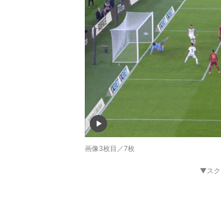
画像3枚目／7枚
▼スク