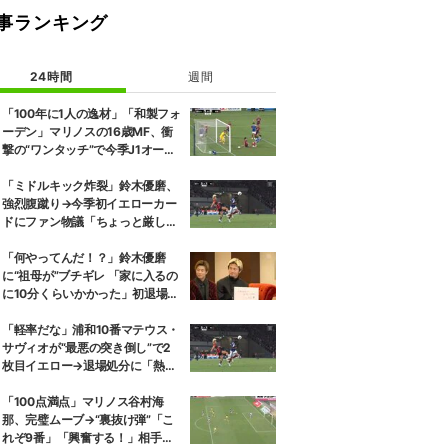
事ランキング
24時間
週間
「100年に1人の逸材」「和製フォ
ーデン」マリノスの16歳MF、衝
撃の“ワンタッチ”で今季J1オープ
ニング弾！記録ずくめのデビュー
戦初ゴールに「歴史を作りよっ
「ミドルキック炸裂」鈴木優磨、
た」
強烈腹蹴り→今季初イエローカー
ドにファン物議「ちょっと厳しい
な」「開幕戦からお祖母様に怒ら
れる」
「何やってんだ！？」鈴木優磨
に“祖母が”ブチギレ 「家に入るの
に10分くらいかかった」初退場の
裏話にスタジオ爆笑
「軽率だな」浦和10番マテウス・
サヴィオが“最悪の突き倒し”で2
枚目イエロー→退場処分に「熱い
性格が裏目に出たか」
「100点満点」マリノス谷村海
那、完璧ムーブ→“裏抜け弾”「こ
れぞ9番」「興奮する！」相手守