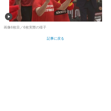
画像6枚目／6枚
実際の様子
記事に戻る