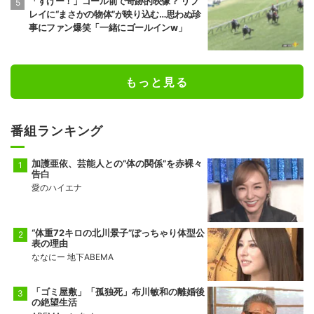
「すげー！」ゴール前で奇跡的映像？ リプ
レイに“まさかの物体”が映り込む…思わぬ珍
事にファン爆笑「一緒にゴールインw」
もっと見る
番組ランキング
加護亜依、芸能人との“体の関係”を赤裸々
告白
愛のハイエナ
“体重72キロの北川景子”ぽっちゃり体型公
表の理由
ななにー 地下ABEMA
「ゴミ屋敷」「孤独死」布川敏和の離婚後
の絶望生活