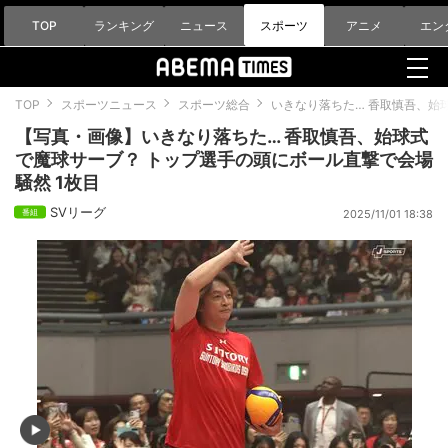
TOP
ランキング
ニュース
スポーツ
アニメ
エン
TOP
スポーツニュース
スポーツ総合
いきなり落ちた… 香取慎吾、始
【写真・画像】いきなり落ちた… 香取慎吾、始球式
で魔球サーブ？ トップ選手の頭にボール直撃で会場
騒然 1枚目
SVリーグ
2025/11/01 18:38