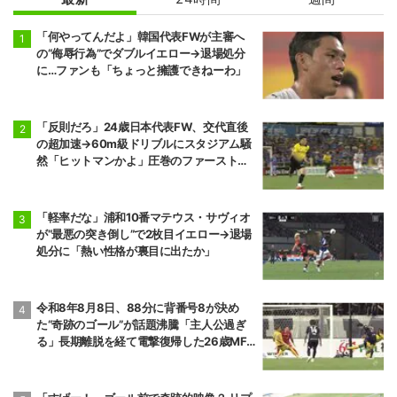
「何やってんだよ」韓国代表FWが主審へ
の“侮辱行為”でダブルイエロー→退場処分
に…ファンも「ちょっと擁護できねーわ」
「反則だろ」24歳日本代表FW、交代直後
の超加速→60m級ドリブルにスタジアム騒
然「ヒットマンかよ」圧巻のファーストプ
レーに相手ファンも恐々
「軽率だな」浦和10番マテウス・サヴィオ
が“最悪の突き倒し”で2枚目イエロー→退場
処分に「熱い性格が裏目に出たか」
令和8年8月8日、88分に背番号8が決め
た“奇跡のゴール”が話題沸騰「主人公過ぎ
る」長期離脱を経て電撃復帰した26歳MF
の鮮烈弾に「涙出てきた」