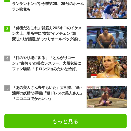
ランランキングや今季第25、26号のホーム
ラン映像も
「俳優だろこれ」背筋力265キロのイケメ
ン力士、場所中に“突如”イメチェン “激
変”ぶりが話題 がっつりオールバック姿に
「似合ってるね」
「目のやり場に困る」「とんがりコー
ン」“裏切り”の美女レスラー、大胆衣装に
ファン騒然 「ドロンジョみたいな恰好」
「あの美人さん去年もいた」大相撲、“新・
溜席の妖精”が降臨「紫ドレスの美人さん」
「ニコニコでかわいい」
もっと見る