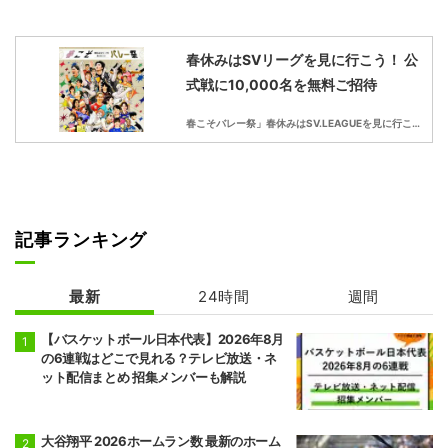
春休みはSVリーグを見に行こう！ 公
式戦に10,000名を無料ご招待
春こそバレー祭」春休みはSV.LEAGUEを見に行こう！
記事ランキング
最新
24時間
週間
【バスケットボール日本代表】2026年8月
の6連戦はどこで見れる？テレビ放送・ネ
ット配信まとめ 招集メンバーも解説
大谷翔平 2026ホームラン数 最新のホーム