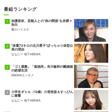
番組ランキング
加護亜依、芸能人との“体の関係”を赤裸々
告白
愛のハイエナ
“体重72キロの北川景子”ぽっちゃり体型公
表の理由
ななにー 地下ABEMA
「ゴミ屋敷」「孤独死」布川敏和の離婚後
の絶望生活
ABEMAエンタメ
小学生ギャル（12歳）の登校姿＆すっぴん
に衝撃
ななにー 地下ABEMA