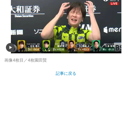
画像4枚目／4枚
園田賢
記事に戻る