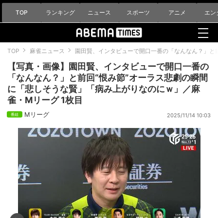
TOP
ランキング
ニュース
スポーツ
アニメ
エン
TOP
麻雀ニュース
園田賢、インタビューで開口一番の「なんなん？」と
【写真・画像】園田賢、インタビューで開口一番の
「なんなん？」と前回“恨み節”オーラス悲劇の瞬間
に「悲しそうな賢」「病み上がりなのにｗ」／麻
雀・Mリーグ 1枚目
Mリーグ
2025/11/14 10:03