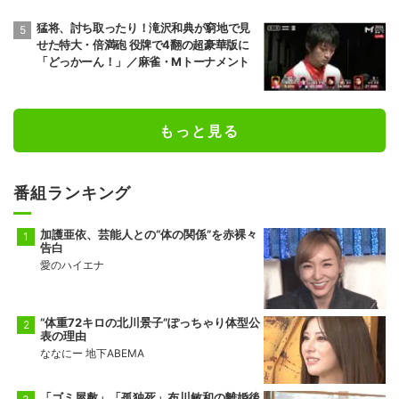
猛将、討ち取ったり！滝沢和典が窮地で見
せた特大・倍満砲 役牌で4翻の超豪華版に
「どっかーん！」／麻雀・Mトーナメント
もっと見る
番組ランキング
加護亜依、芸能人との“体の関係”を赤裸々
告白
愛のハイエナ
“体重72キロの北川景子”ぽっちゃり体型公
表の理由
ななにー 地下ABEMA
「ゴミ屋敷」「孤独死」布川敏和の離婚後