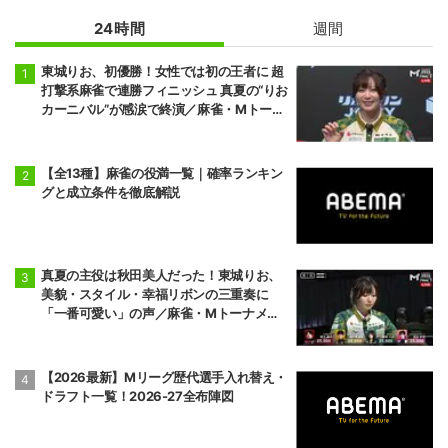
24時間
週間
東城りお、初優勝！女性では初の王者に 超
打撃系麻雀で連勝フィニッシュ 真夏の“りお
カーニバル”が感涙で終演／麻雀・Mトーナ
メント
【全13種】麻雀の役満一覧｜確率ランキン
グと成立条件を徹底解説
真夏の主役は秋田美人だった！東城りお、
美貌・スタイル・幸福リボンの三重奏に
「一番可愛い」の声／麻雀・Mトーナメン
ト
【2026最新】Mリーグ歴代選手入れ替え・
ドラフト一覧！2026-27全布陣図