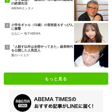
の絶望生活
ABEMAエンタメ
小学生ギャル（12歳）の登校姿＆すっぴん
に衝撃
ななにー 地下ABEMA
「人殺す以外は全部やってきた」総長時代
を公開した人気芸人
愛のハイエナ
もっと見る