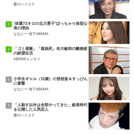
愛のハイエナ
“体重72キロの北川景子”ぽっちゃり体型公
表の理由
ななにー 地下ABEMA
「ゴミ屋敷」「孤独死」布川敏和の離婚後
の絶望生活
ABEMAエンタメ
小学生ギャル（12歳）の登校姿＆すっぴん
に衝撃
ななにー 地下ABEMA
「人殺す以外は全部やってきた」総長時代
を公開した人気芸人
愛のハイエナ