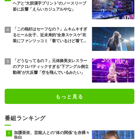
ヘアと“大胆漢字プリント”のノースリーブ
姿に反響「えらいカジュアルやな」
「この格好はセーフなの？」ムキムキすぎ
るヒール女子、近未来的“全身スケスケ”衣
装にファンツッコミ「着ているけど着てい
ない感…」
「どうなってるの？」元体操美女レスラー
のアクロバティックすぎる“下アングル倒立
動画”が大反響「空を飛んでいるみたい」
もっと見る
番組ランキング
加護亜依、芸能人との“体の関係”を赤裸々
告白