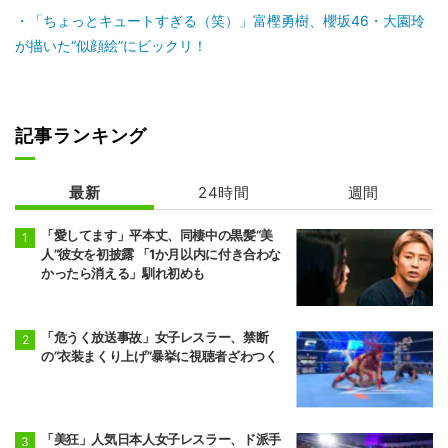
「ちょっとキュートすぎる（笑）」富樫勇樹、櫻坂46・大園玲
が描いた“似顔絵”にビックリ！
記事ランキング
最新
24時間
週間
「愛してます」平本丈、同棲中の黒髪“美
人”彼女を初披露 「1か月以内に付き合わな
かったら消える」馴れ初めも
「危うく放送事故」女子レスラー、禁断
の“衣装まくり上げ”暴挙に視聴者ざわつく
「美狂」人気日本人女子レスラー、ド派手