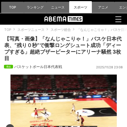
TOP
ランキング
ニュース
スポーツ
アニメ
エン
TOP
スポーツニュース
スポーツ総合
「なんじゃこりゃ！」バスケ日本
【写真・画像】「なんじゃこりゃ！」バスケ日本代
表、“残り０秒”で衝撃ロングシュート成功「ディー
プすぎる」超絶ブザービーターにアリーナ騒然 3枚
目
バスケットボール日本代表戦
2025/11/28 23:08