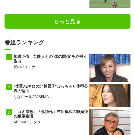
判断力と飛び出しでビッグセーブ
もっと見る
番組ランキング
加護亜依、芸能人との“体の関係”を赤裸々
告白
愛のハイエナ
“体重72キロの北川景子”ぽっちゃり体型公
表の理由
ななにー 地下ABEMA
「ゴミ屋敷」「孤独死」布川敏和の離婚後
の絶望生活
ABEMAエンタメ