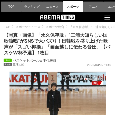
TOP
ランキング
ニュース
スポーツ
アニメ
エン
TOP
スポーツニュース
スポーツ総合
「永久保存版」“三浦大知らしい
【写真・画像】「永久保存版」“三浦大知らしい国
歌独唱”がSNSで大バズり！日韓戦を盛り上げた歌
声が「スゴい抑揚」「画面越しに伝わる音圧」【バ
スケW杯予選】 1枚目
バスケットボール日本代表戦
三浦大知
2026/03/02 11:40