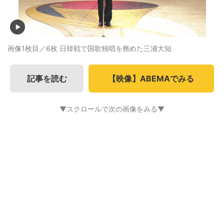
画像1枚目／6枚
日韓戦で国歌独唱を務めた三浦大知
記事を読む
【映像】ABEMAでみる
▼スクロールで次の画像をみる▼