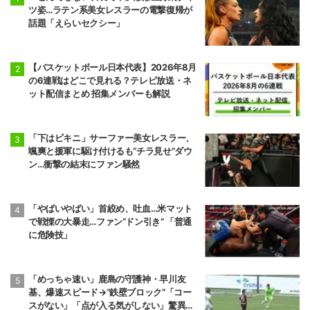
ツ姿…ラテン系美女レスラーの電撃復帰が
話題「えらいセクシー」
【バスケットボール日本代表】2026年8月
の6連戦はどこで見れる？テレビ放送・ネ
ット配信まとめ 招集メンバーも解説
「下はビキニ」サーファー美女レスラー、
颯爽と援軍に駆け付けるも“チラ見せ”ダウ
ン…衝撃の結末にファン騒然
「やばいやばい」首絞め、吐血…米マット
で戦慄の大暴走…ファン“ドン引き” 「普通
に危険技」
「めっちゃ速い」鹿島の守護神・早川友
基、爆速スピード→“鉄壁ブロック”「コー
スがない」「点が入る気がしない」驚異の