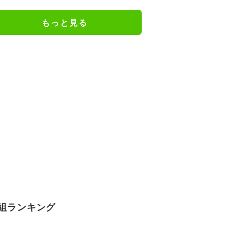
キックオフ｜日本戦の無料視聴方
法
もっと見る
組ランキング