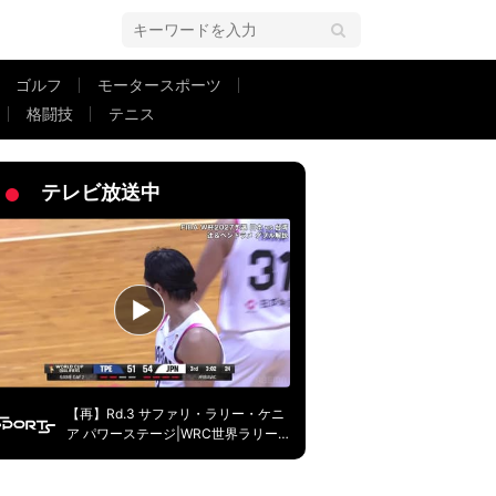
ゴルフ
モータースポーツ
格闘技
テニス
豪快ダイビングヘッド炸裂「マジでかっこいい」20分間でハットトリック【
テレビ放送中
【再】Rd.3 サファリ・ラリー・ケニ
ア パワーステージ|WRC世界ラリー
選手権