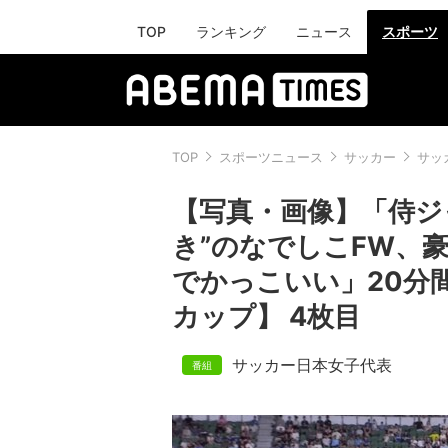
TOP
ランキング
ニュース
スポーツ
TOP
スポーツニュース
サッカー
サッ
【写真・画像】「侍ジ
き”のなでしこFW、
でかっこいい」20分
カップ】 4枚目
サッカー日本女子代表