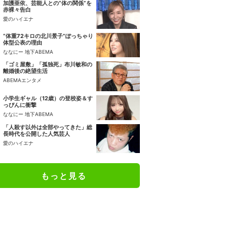
加護亜依、芸能人との“体の関係”を
赤裸々告白
愛のハイエナ
“体重72キロの北川景子”ぽっちゃり
体型公表の理由
ななにー 地下ABEMA
「ゴミ屋敷」「孤独死」布川敏和の
離婚後の絶望生活
ABEMAエンタメ
小学生ギャル（12歳）の登校姿＆す
っぴんに衝撃
ななにー 地下ABEMA
「人殺す以外は全部やってきた」総
長時代を公開した人気芸人
愛のハイエナ
もっと見る