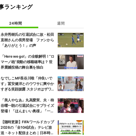
事ランキング
24時間
週間
永井秀樹氏の引退試合に故・松田
直樹さんの長男登場 ファンから
「ありがとう！」の声
「Here we go!」の全貌解明！“ロ
マーノ砲”発動の移籍確率は？ 世
界震撼投稿の舞台裏を独白
なでしこMF長谷川唯「仲良いで
す」冨安健洋とのウワサに爽やか
すぎる笑顔披露 スタジオはザワザ
ワ「はぐらかし方が女優さん！」
「美人やなあ」丸高愛実、夫・柿
谷曜一朗の引退試合にサプライズ
登場！「ほんまいい奥様」「一緒
にお辞儀するの素敵」家族愛が脚
光
【随時更新】FIFAワールドカップ
2026の「全104試合」テレビ放
送・ネット配信まとめ｜日本時間