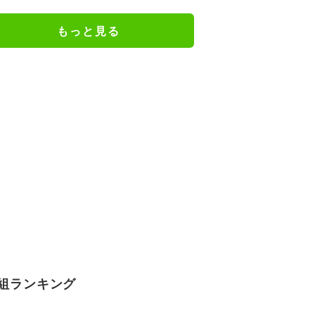
戦へ前進／将棋・竜王戦挑決第1
局
もっと見る
組ランキング