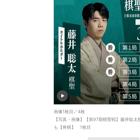
画像1枚目／4枚
【写真・画像】【第97期棋聖戦】藤井聡太
も【将棋】 1枚目