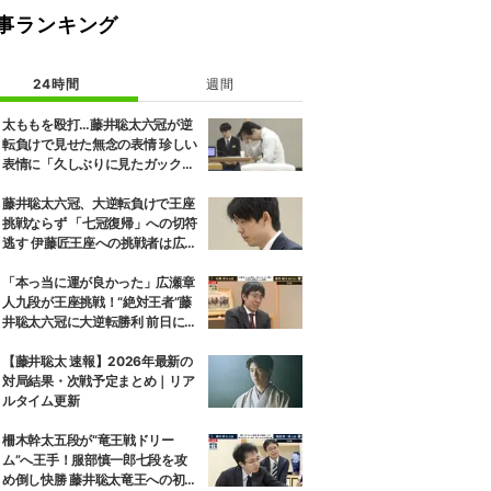
事ランキング
24時間
週間
太ももを殴打…藤井聡太六冠が逆
転負けで見せた無念の表情 珍しい
表情に「久しぶりに見たガック
し」「すごいため息」の声
藤井聡太六冠、大逆転負けで王座
挑戦ならず 「七冠復帰」への切符
逃す 伊藤匠王座への挑戦者は広瀬
章人九段に決定
「本っ当に運が良かった」広瀬章
人九段が王座挑戦！“絶対王者”藤
井聡太六冠に大逆転勝利 前日には
「子どもとケンカした」パパの顔
も
【藤井聡太 速報】2026年最新の
対局結果・次戦予定まとめ｜リア
ルタイム更新
柵木幹太五段が“竜王戦ドリー
ム”へ王手！服部慎一郎七段を攻
め倒し快勝 藤井聡太竜王への初挑