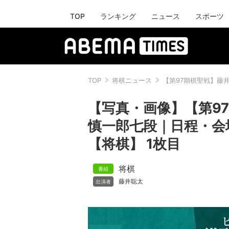
TOP
ランキング
ニュース
スポーツ
TOP
将棋ニュース
【第97期棋聖戦】藤
【写真・画像】【第9
慎一郎七段｜日程・会
【将棋】 1枚目
将棋
藤井聡太