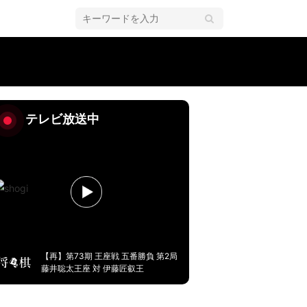
棋】
テレビ放送中
【再】第73期 王座戦 五番勝負 第2局
藤井聡太王座 対 伊藤匠叡王