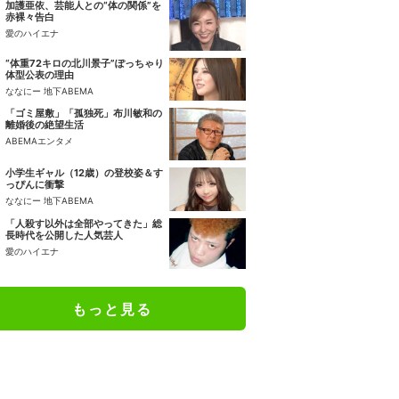
加護亜依、芸能人との“体の関係”を
赤裸々告白
愛のハイエナ
“体重72キロの北川景子”ぽっちゃり
体型公表の理由
ななにー 地下ABEMA
「ゴミ屋敷」「孤独死」布川敏和の
離婚後の絶望生活
ABEMAエンタメ
小学生ギャル（12歳）の登校姿＆す
っぴんに衝撃
ななにー 地下ABEMA
「人殺す以外は全部やってきた」総
長時代を公開した人気芸人
愛のハイエナ
もっと見る