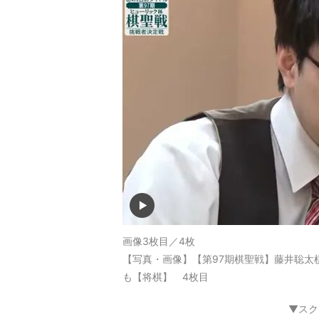
画像3枚目／4枚
【写真・画像】【第97期棋聖戦】藤井聡太
も【将棋】 4枚目
▼スク