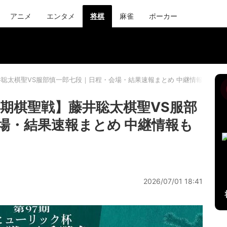
アニメ
エンタメ
将棋
麻雀
ポーカー
井聡太棋聖VS服部慎一郎七段｜日程・会場・結果速報まとめ 中継情報も【将
7期棋聖戦】藤井聡太棋聖VS服部
場・結果速報まとめ 中継情報も
2026/07/01 18:41