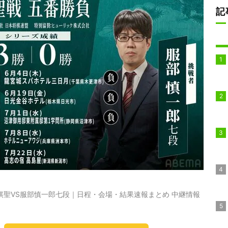
記
棋聖VS服部慎一郎七段｜日程・会場・結果速報まとめ 中継情報