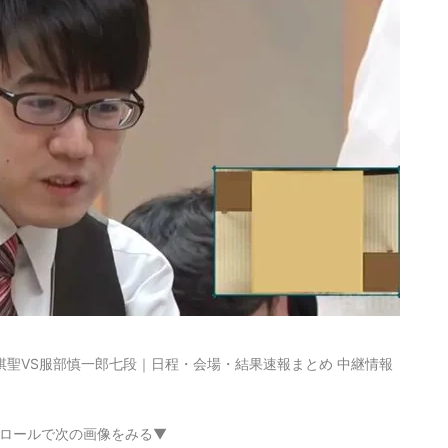
棋聖VS服部慎一郎七段｜日程・会場・結果速報まとめ 中継情報
ロールで次の画像をみる▼