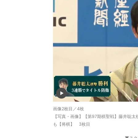
画像2枚目／4枚
【写真・画像】【第97期棋聖戦】藤井聡太
も【将棋】 3枚目
▼スク