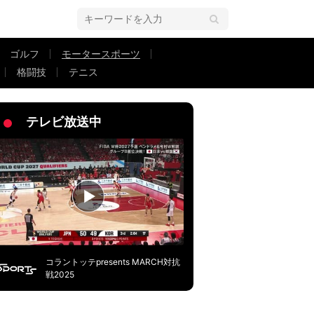
ゴルフ
モータースポーツ
格闘技
テニス
れでも速い」衝撃光景にファン熱視線
テレビ放送中
コラントッテpresents MARCH対抗
戦2025