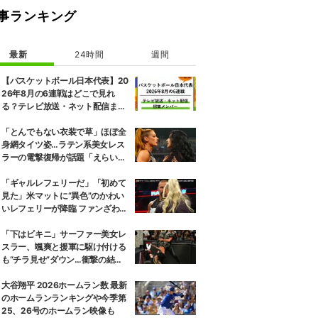
事ランキング
最新
24時間
週間
【バスケットボール日本代表】20
26年8月の6連戦はどこで見れ
る？テレビ放送・ネット配信まと
め 招集メンバーも解説
「とんでもない衣装で草」ほぼ全
身網タイツ姿…ラテン系美女レス
ラーの電撃復帰が話題「えらいセ
クシー」
「ギャルレフェリーだ」「初めて
見た」米マットに“異色”のかわい
いレフェリーが降臨 ファンざわめ
き
「下はビキニ」サーファー美女レ
スラー、颯爽と援軍に駆け付ける
も“チラ見せ”ダウン…衝撃の結末
にファン騒然
大谷翔平 2026ホームラン数 最新
のホームランランキングや今季第
25、26号のホームラン映像も