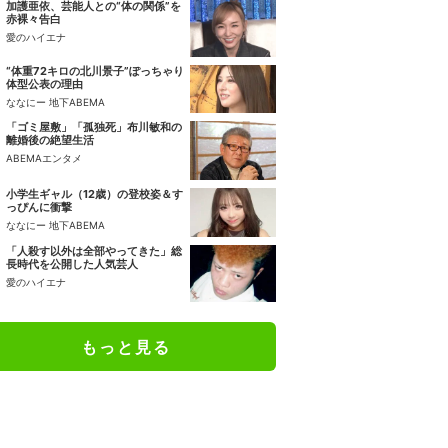
加護亜依、芸能人との“体の関係”を
赤裸々告白
愛のハイエナ
“体重72キロの北川景子”ぽっちゃり
体型公表の理由
ななにー 地下ABEMA
「ゴミ屋敷」「孤独死」布川敏和の
離婚後の絶望生活
ABEMAエンタメ
小学生ギャル（12歳）の登校姿＆す
っぴんに衝撃
ななにー 地下ABEMA
「人殺す以外は全部やってきた」総
長時代を公開した人気芸人
愛のハイエナ
もっと見る