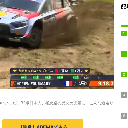
記
km/hいった」32歳日本人、極悪路の異次元光景に「こんな道走り
【映像】ABEMAでみる