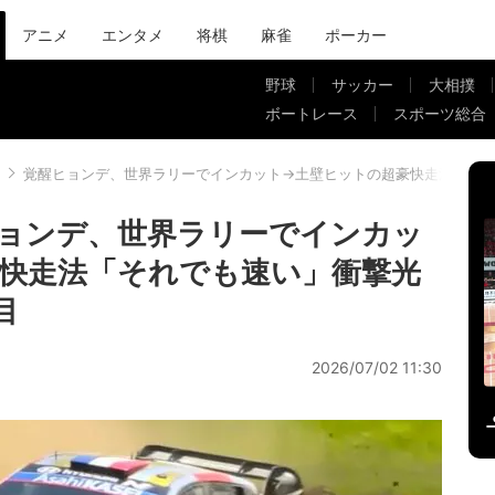
アニメ
エンタメ
将棋
麻雀
ポーカー
野球
サッカー
大相撲
ボートレース
スポーツ総合
覚醒ヒョンデ、世界ラリーでインカット→土壁ヒットの超豪快走法「そ
ョンデ、世界ラリーでインカッ
快走法「それでも速い」衝撃光
目
2026/07/02 11:30