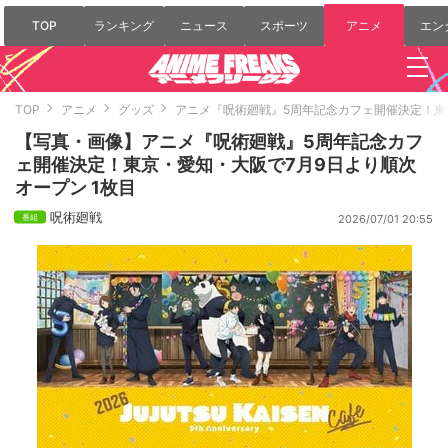
TOP
ランキング
ニュース
スポーツ
アニメ
エン
TOP
アニメ
グッズ
アニメ『呪術廻戦』5周年記念カフェ開催決定！東
【写真・画像】アニメ『呪術廻戦』5周年記念カフ
ェ開催決定！東京・愛知・大阪で7月9日より順次
オープン 1枚目
呪術廻戦
2026/07/01 20:55