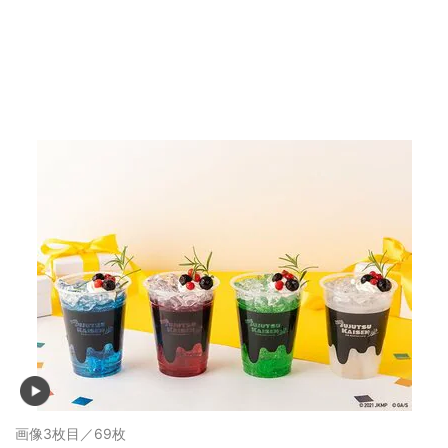
画像3枚目／69枚