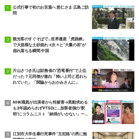
公式行事で初のお言葉へ 悠仁さま 広島ご訪
問
観光客のすぐそばで…世界遺産「虎跳峡」
で大規模な土砂崩れ→次々と“大量の岩”が
崩れ落ちる瞬間 中国
片山さつき氏は財務省の“恐竜番付”で上位
だった？元同僚が激白「怖い上司と恐れら
れていた」「関脇からおかみさんに」
NHK職員が出演者から性被害→異動求める
も3年認められずPTSDに…加害者側の“釈
明”にコラムニスト「納得がいかない」一方
で組織体制の問題点も指摘
江別市大学生暴行死事件 “主犯格”の男に無