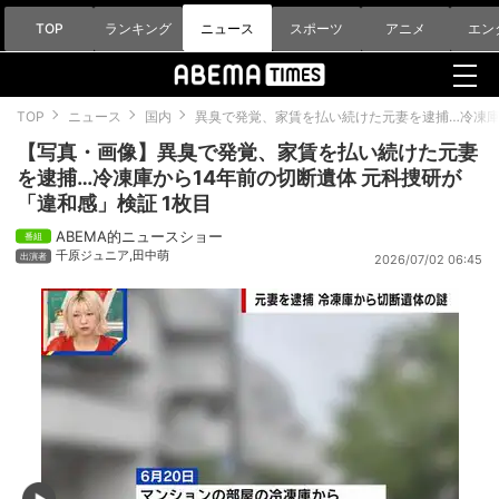
TOP
ランキング
ニュース
スポーツ
アニメ
エン
TOP
ニュース
国内
異臭で発覚、家賃を払い続けた元妻を逮捕…冷凍庫
【写真・画像】異臭で発覚、家賃を払い続けた元妻
を逮捕…冷凍庫から14年前の切断遺体 元科捜研が
「違和感」検証 1枚目
ABEMA的ニュースショー
千原ジュニア
,
田中萌
2026/07/02 06:45