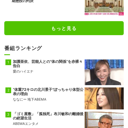
期懲役の判決
もっと見る
番組ランキング
加護亜依、芸能人との“体の関係”を赤裸々
告白
愛のハイエナ
“体重72キロの北川景子”ぽっちゃり体型公
表の理由
ななにー 地下ABEMA
「ゴミ屋敷」「孤独死」布川敏和の離婚後
の絶望生活
ABEMAエンタメ