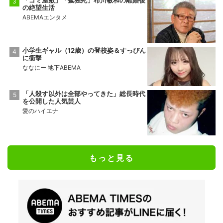
「ゴミ屋敷」「孤独死」布川敏和の離婚後
の絶望生活
ABEMAエンタメ
小学生ギャル（12歳）の登校姿＆すっぴん
に衝撃
ななにー 地下ABEMA
「人殺す以外は全部やってきた」総長時代
を公開した人気芸人
愛のハイエナ
もっと見る