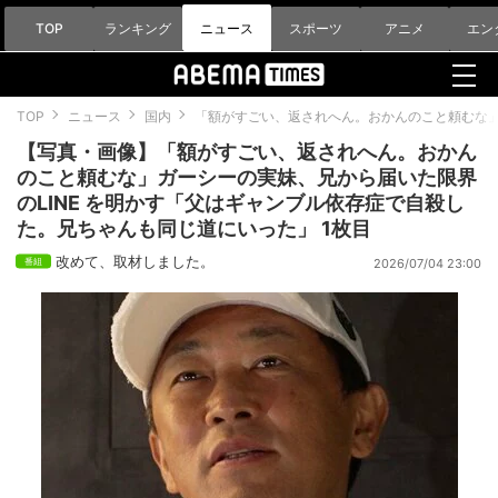
TOP
ランキング
ニュース
スポーツ
アニメ
エン
TOP
ニュース
国内
「額がすごい、返されへん。おかんのこと頼むな」
【写真・画像】「額がすごい、返されへん。おかん
のこと頼むな」ガーシーの実妹、兄から届いた限界
のLINE を明かす「父はギャンブル依存症で自殺し
た。兄ちゃんも同じ道にいった」 1枚目
改めて、取材しました。
2026/07/04 23:00