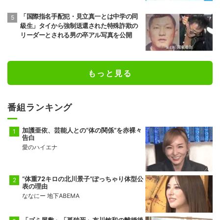
「国際指名手配犯・見立真一とは中学の同
級生」タイから強制送還された特殊詐欺の
リーダーとされる男の卒アル写真を公開
もっと見る
番組ランキング
加護亜依、芸能人との“体の関係”を赤裸々
告白
愛のハイエナ
“体重72キロの北川景子”ぽっちゃり体型公
表の理由
ななにー 地下ABEMA