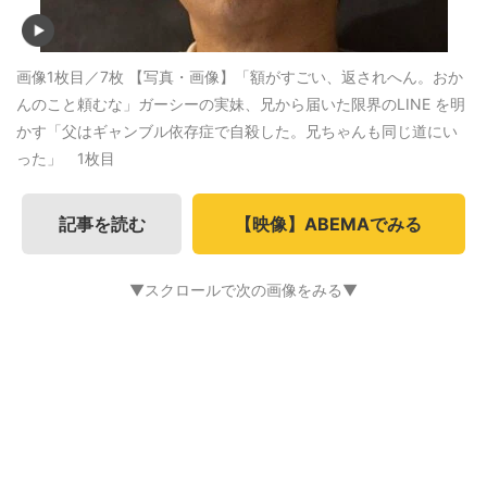
画像1枚目／7枚
【写真・画像】「額がすごい、返されへん。おか
んのこと頼むな」ガーシーの実妹、兄から届いた限界のLINE を明
かす「父はギャンブル依存症で自殺した。兄ちゃんも同じ道にい
った」 1枚目
記事を読む
【映像】ABEMAでみる
▼スクロールで次の画像をみる▼