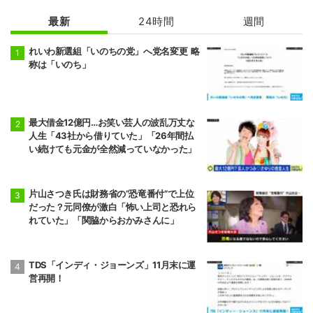
最新
24時間
週間
れいわ新選組「いのちの党」へ党名変更 略
称は「いのち」
最大借金12億円…お笑い芸人の波乱万丈な
人生「43社から借りていた」「26年間払
い続けても元金が全然減っていなかった」
片山さつき氏は財務省の“恐竜番付”で上位
だった？元同僚が激白「怖い上司と恐れら
れていた」「関脇からおかみさんに」
TDS「インディ・ジョーンズ」11月末に運
営再開！