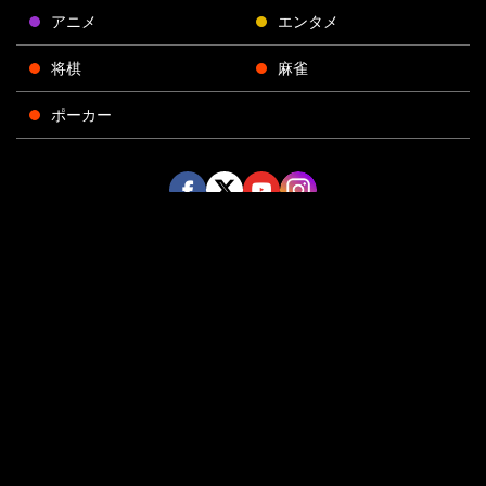
アニメ
エンタメ
将棋
麻雀
ポーカー
Face
Twitt
Yout
Insta
運営会社
boo
er
ube
gra
k
m
プライバシーポリシー
プライバシー設定
お問い合わせ
©AbemaTV, Inc.