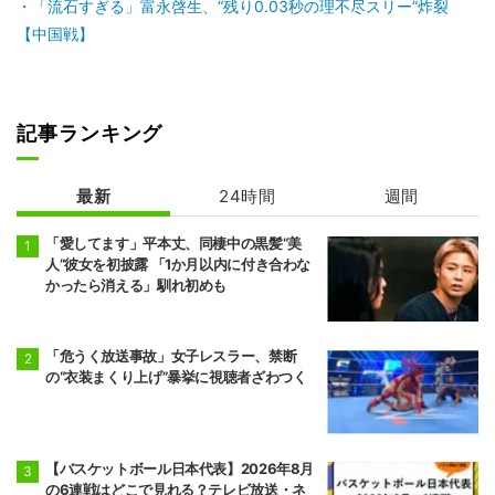
「流石すぎる」富永啓生、“残り0.03秒の理不尽スリー”炸裂
【中国戦】
記事ランキング
最新
24時間
週間
「愛してます」平本丈、同棲中の黒髪“美
人”彼女を初披露 「1か月以内に付き合わな
かったら消える」馴れ初めも
「危うく放送事故」女子レスラー、禁断
の“衣装まくり上げ”暴挙に視聴者ざわつく
【バスケットボール日本代表】2026年8月
の6連戦はどこで見れる？テレビ放送・ネ