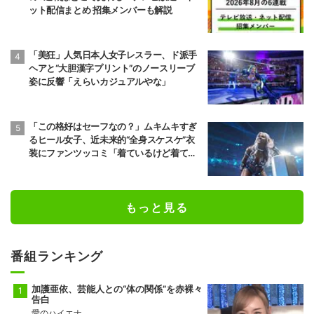
ット配信まとめ 招集メンバーも解説
「美狂」人気日本人女子レスラー、ド派手
ヘアと“大胆漢字プリント”のノースリーブ
姿に反響「えらいカジュアルやな」
「この格好はセーフなの？」ムキムキすぎ
るヒール女子、近未来的“全身スケスケ”衣
装にファンツッコミ「着ているけど着てい
ない感…」
もっと見る
番組ランキング
加護亜依、芸能人との“体の関係”を赤裸々
告白
愛のハイエナ