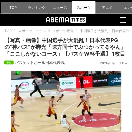
TOP
ランキング
ニュース
スポーツ
アニメ
エン
TOP
スポーツニュース
スポーツ総合
中国選手が大混乱！日本代表PG
【写真・画像】中国選手が大混乱！日本代表PG
の“神パス”が脚光「味方同士でぶつかってるやん」
「ここしかないコース」【バスケW杯予選】 1枚目
バスケットボール日本代表戦
2026/07/05 19:57