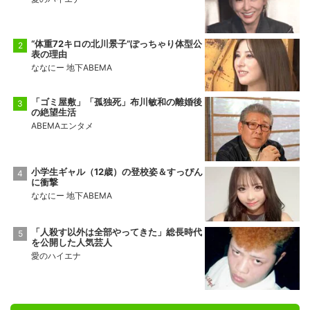
“体重72キロの北川景子”ぽっちゃり体型公
表の理由
ななにー 地下ABEMA
「ゴミ屋敷」「孤独死」布川敏和の離婚後
の絶望生活
ABEMAエンタメ
小学生ギャル（12歳）の登校姿＆すっぴん
に衝撃
ななにー 地下ABEMA
「人殺す以外は全部やってきた」総長時代
を公開した人気芸人
愛のハイエナ