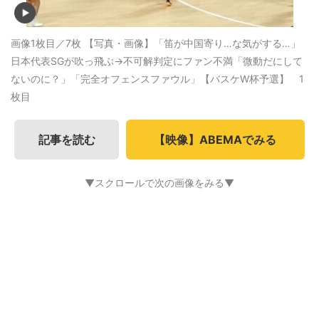
画像1枚目／7枚
【写真・画像】「笛が中国寄り…な気がする…」
日本代表SGが吹っ飛ぶ→不可解判定にファン不満「微動だにして
ないのに？」「完全オフェンスファウル」【バスケW杯予選】 1
枚目
記事を読む
【映像】ABEMAでみる
▼スクロールで次の画像をみる▼