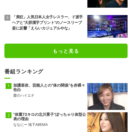
「美狂」人気日本人女子レスラー、ド派手
ヘアと“大胆漢字プリント”のノースリーブ
姿に反響「えらいカジュアルやな」
もっと見る
番組ランキング
加護亜依、芸能人との“体の関係”を赤裸々
告白
愛のハイエナ
“体重72キロの北川景子”ぽっちゃり体型公
表の理由
ななにー 地下ABEMA