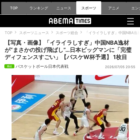
TOP
ランキング
ニュース
スポーツ
アニメ
エン
TOP
スポーツニュース
スポーツ総合
「イライラしすぎ」中国NBA逸
【写真・画像】「イライラしすぎ」中国NBA逸材
が“まさかの投げ飛ばし”…日本ビッグマンに「完璧
ディフェンスすごい」【バスケW杯予選】 1枚目
バスケットボール日本代表戦
2026/07/05 20:55