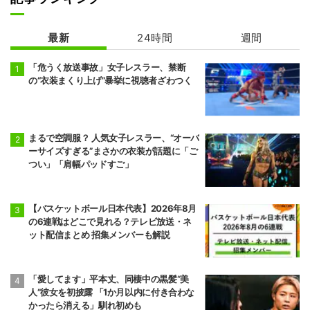
最新
24時間
週間
「危うく放送事故」女子レスラー、禁断
の“衣装まくり上げ”暴挙に視聴者ざわつく
まるで空調服？ 人気女子レスラー、“オーバ
ーサイズすぎる”まさかの衣装が話題に「ご
つい」「肩幅パッドすご」
【バスケットボール日本代表】2026年8月
の6連戦はどこで見れる？テレビ放送・ネ
ット配信まとめ 招集メンバーも解説
「愛してます」平本丈、同棲中の黒髪“美
人”彼女を初披露 「1か月以内に付き合わな
かったら消える」馴れ初めも