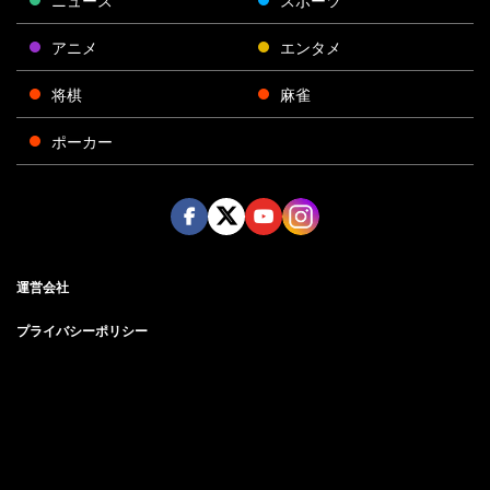
ニュース
スポーツ
アニメ
エンタメ
将棋
麻雀
ポーカー
Face
Twitt
Yout
Insta
運営会社
boo
er
ube
gra
k
m
プライバシーポリシー
プライバシー設定
お問い合わせ