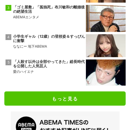
「ゴミ屋敷」「孤独死」布川敏和の離婚後
の絶望生活
ABEMAエンタメ
小学生ギャル（12歳）の登校姿＆すっぴん
に衝撃
ななにー 地下ABEMA
「人殺す以外は全部やってきた」総長時代
を公開した人気芸人
愛のハイエナ
もっと見る