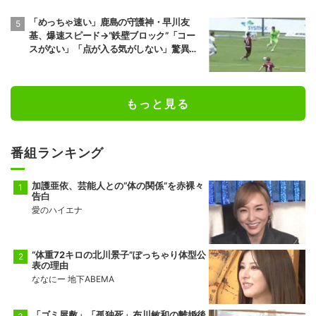
「めっちゃ速い」鹿島の守護神・早川友
基、爆速スピード→“鉄壁ブロック”「コー
スがない」「点が入る気がしない」驚異の
判断力と飛び出しでビッグセーブ
もっと見る
番組ランキング
加護亜依、芸能人との“体の関係”を赤裸々
告白
愛のハイエナ
“体重72キロの北川景子”ぽっちゃり体型公
表の理由
ななにー 地下ABEMA
「ゴミ屋敷」「孤独死」布川敏和の離婚後