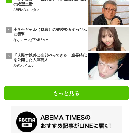
の絶望生活
ABEMAエンタメ
小学生ギャル（12歳）の登校姿＆すっぴん
に衝撃
ななにー 地下ABEMA
「人殺す以外は全部やってきた」総長時代
を公開した人気芸人
愛のハイエナ
もっと見る