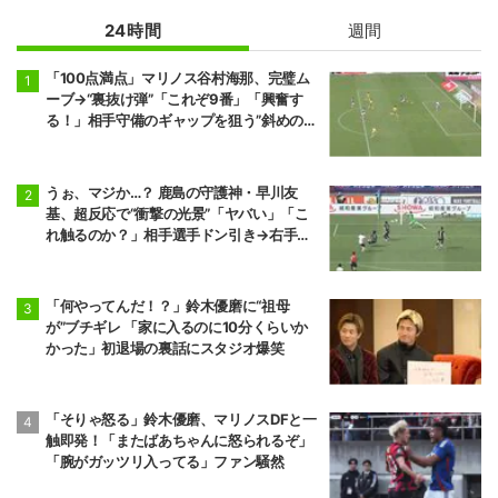
24時間
週間
「100点満点」マリノス谷村海那、完璧ム
ーブ→“裏抜け弾”「これぞ9番」「興奮す
る！」相手守備のギャップを狙う”斜めの抜
け出し”
うぉ、マジか…？ 鹿島の守護神・早川友
基、超反応で“衝撃の光景”「ヤバい」「こ
れ触るのか？」相手選手ドン引き→右手一
本“スーパーセーブ”
「何やってんだ！？」鈴木優磨に“祖母
が”ブチギレ 「家に入るのに10分くらいか
かった」初退場の裏話にスタジオ爆笑
「そりゃ怒る」鈴木優磨、マリノスDFと一
触即発！「またばあちゃんに怒られるぞ」
「腕がガッツリ入ってる」ファン騒然