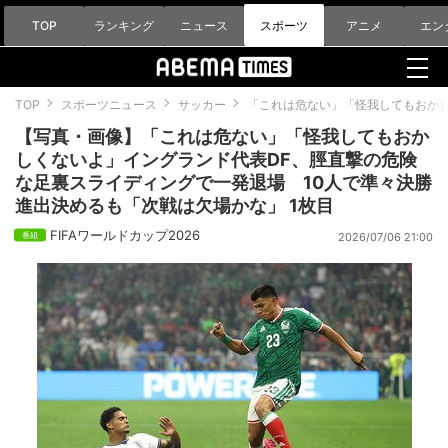
TOP
ランキング
ニュース
スポーツ
アニメ
エン
TOP
スポーツニュース
サッカー
「これは危ない」「怪我してもおかし
【写真・画像】「これは危ない」「怪我してもおか
しくないよ」イングランド代表DF、脛直撃の危険
な足裏スライディングで一発退場 10人で準々決勝
進出決めるも「次戦は欠場かな」 1枚目
FIFAワールドカップ2026
2026/07/06 21:00