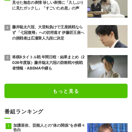
見せた無念の表情 珍しい表情に「久しぶり
に見たガックし」「すごいため息」の声
藤井聡太六冠、大逆転負けで王座挑戦なら
ず 「七冠復帰」への切符逃す 伊藤匠王座へ
の挑戦者は広瀬章人九段に決定
将棋8タイトル戦 年間日程・結果まとめ（2
026年度版）藤井聡太六冠の防衛戦や挑戦
者情報・ABEMA中継も
もっと見る
番組ランキング
加護亜依、芸能人との“体の関係”を赤裸々
告白