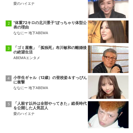
愛のハイエナ
“体重72キロの北川景子”ぽっちゃり体型公
表の理由
ななにー 地下ABEMA
「ゴミ屋敷」「孤独死」布川敏和の離婚後
の絶望生活
ABEMAエンタメ
小学生ギャル（12歳）の登校姿＆すっぴん
に衝撃
ななにー 地下ABEMA
「人殺す以外は全部やってきた」総長時代
を公開した人気芸人
愛のハイエナ