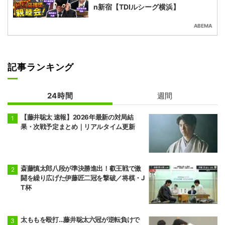
n新宿【TDIルシーグ横浜】
ABEMA
記事ランキング
24時間
週間
【藤井聡太 速報】2026年最新の対局結
果・次戦予定まとめ｜リアルタイム更新
斎藤慎太郎八段が準決勝進出！叡王戦で激
闘を繰り広げた伊藤匠二冠を撃破／将棋・J
T杯
太ももを殴打…藤井聡太六冠が逆転負けで