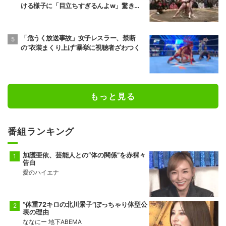
ける様子に「目立ちすぎるんよw」驚きの
声
「危うく放送事故」女子レスラー、禁断
の“衣装まくり上げ”暴挙に視聴者ざわつく
もっと見る
番組ランキング
加護亜依、芸能人との“体の関係”を赤裸々
告白
愛のハイエナ
“体重72キロの北川景子”ぽっちゃり体型公
表の理由
ななにー 地下ABEMA