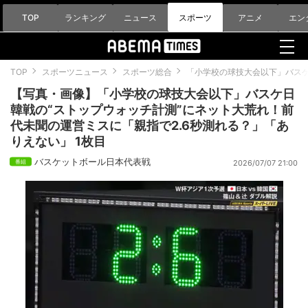
TOP
ランキング
ニュース
スポーツ
アニメ
エン
TOP
スポーツニュース
スポーツ総合
「小学校の球技大会以下」バスケ
【写真・画像】「小学校の球技大会以下」バスケ日
韓戦の“ストップウォッチ計測”にネット大荒れ！前
代未聞の運営ミスに「親指で2.6秒測れる？」「あ
りえない」 1枚目
バスケットボール日本代表戦
2026/07/07 21:00