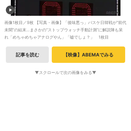
画像1枚目／9枚
【写真・画像】「後味悪っ」バスケ日韓戦が“前代
未聞”の結末…まさかの“ストップウォッチ手動計測”に解説陣も呆
れ「めちゃめちゃアナログやん」「嘘でしょ？」 1枚目
記事を読む
【映像】ABEMAでみる
▼スクロールで次の画像をみる▼