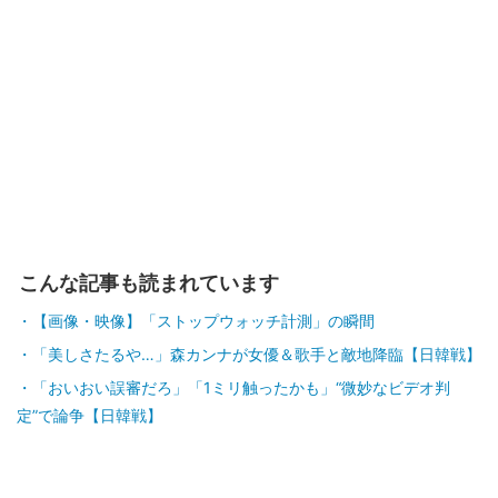
こんな記事も読まれています
【画像・映像】「ストップウォッチ計測」の瞬間
「美しさたるや…」森カンナが女優＆歌手と敵地降臨【日韓戦】
「おいおい誤審だろ」「1ミリ触ったかも」“微妙なビデオ判
定”で論争【日韓戦】