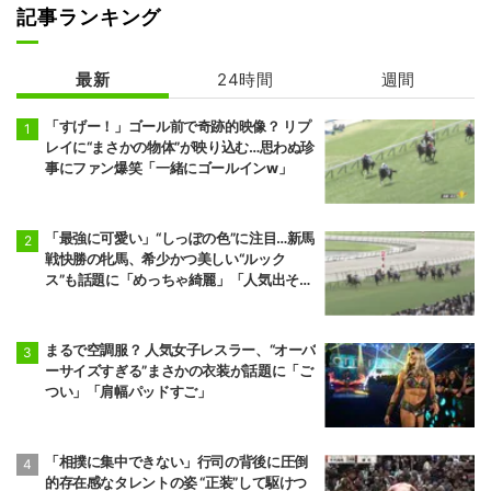
記事ランキング
最新
24時間
週間
「すげー！」ゴール前で奇跡的映像？ リプ
レイに“まさかの物体”が映り込む…思わぬ珍
事にファン爆笑「一緒にゴールインw」
「最強に可愛い」“しっぽの色”に注目…新馬
戦快勝の牝馬、希少かつ美しい“ルック
ス”も話題に「めっちゃ綺麗」「人気出そ
う」
まるで空調服？ 人気女子レスラー、“オーバ
ーサイズすぎる”まさかの衣装が話題に「ご
つい」「肩幅パッドすご」
「相撲に集中できない」行司の背後に圧倒
的存在感なタレントの姿 “正装”して駆けつ