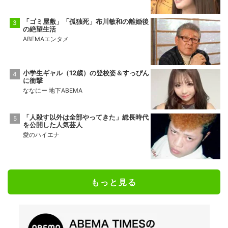
「ゴミ屋敷」「孤独死」布川敏和の離婚後
の絶望生活
ABEMAエンタメ
小学生ギャル（12歳）の登校姿＆すっぴん
に衝撃
ななにー 地下ABEMA
「人殺す以外は全部やってきた」総長時代
を公開した人気芸人
愛のハイエナ
もっと見る