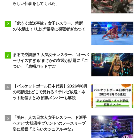
らしい仕事をしてくれた」
「危うく放送事故」女子レスラー、禁断
の“衣装まくり上げ”暴挙に視聴者ざわつく
まるで空調服？ 人気女子レスラー、“オーバ
ーサイズすぎる”まさかの衣装が話題に「ご
つい」「肩幅パッドすご」
【バスケットボール日本代表】2026年8月
の6連戦はどこで見れる？テレビ放送・ネ
ット配信まとめ 招集メンバーも解説
「美狂」人気日本人女子レスラー、ド派手
ヘアと“大胆漢字プリント”のノースリーブ
姿に反響「えらいカジュアルやな」