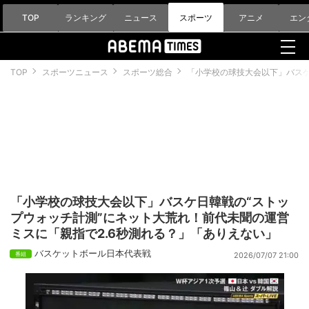
TOP
ランキング
ニュース
スポーツ
アニメ
エン
TOP
スポーツニュース
スポーツ総合
「小学校の球技大会以下」バスケ
「小学校の球技大会以下」バスケ日韓戦の“ストッ
プウォッチ計測”にネット大荒れ！前代未聞の運営
ミスに「親指で2.6秒測れる？」「ありえない」
バスケットボール日本代表戦
2026/07/07 21:00