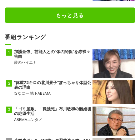
もっと見る
番組ランキング
加護亜依、芸能人との“体の関係”を赤裸々
告白
愛のハイエナ
“体重72キロの北川景子”ぽっちゃり体型公
表の理由
ななにー 地下ABEMA
「ゴミ屋敷」「孤独死」布川敏和の離婚後
の絶望生活
ABEMAエンタメ