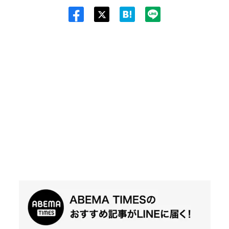
Twit
ter