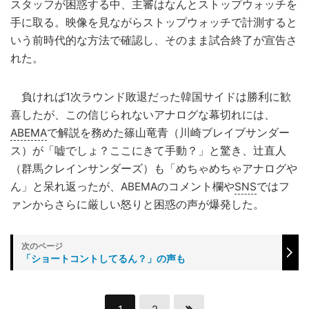
スタッフが困惑する中、主審はなんとストップウォッチを
手に取る。映像を見ながらストップウォッチで計測すると
いう前時代的な方法で確認し、そのまま試合終了が宣告さ
れた。
負ければ1次ラウンド敗退だった韓国サイドは勝利に歓
喜したが、この信じられないアナログな幕切れには、
ABEMA
で解説を務めた篠山竜青（川崎ブレイブサンダー
ス）が「嘘でしょ？ここにきて手動？」と驚き、辻直人
（群馬クレインサンダーズ）も「めちゃめちゃアナログや
ん」と呆れ返ったが、ABEMAのコメント欄や
SNS
ではフ
ァンからさらに厳しい怒りと困惑の声が爆発した。
「ショートコントしてるん？」の声も