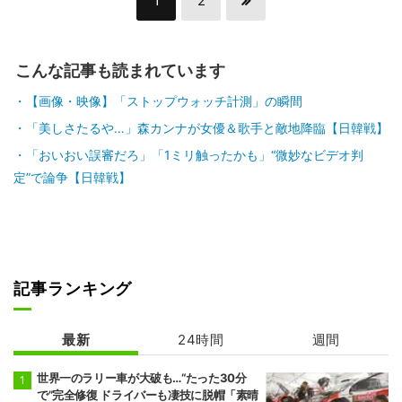
1
2
こんな記事も読まれています
【画像・映像】「ストップウォッチ計測」の瞬間
「美しさたるや…」森カンナが女優＆歌手と敵地降臨【日韓戦】
「おいおい誤審だろ」「1ミリ触ったかも」“微妙なビデオ判
定”で論争【日韓戦】
記事ランキング
最新
24時間
週間
世界一のラリー車が大破も…“たった30分
で”完全修復 ドライバーも凄技に脱帽「素晴