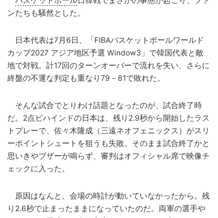
バスケットボール
日韓戦でまさかの事態が起こり、ファ
ンたちも騒然とした。
日本代表は7月6日、「FIBAバスケットボールワールド
カップ2027 アジア地区予選 Window3」で韓国代表と敵
地で対戦。計17回のターンオーバーで流れを失い、さらに
終盤の不運な判定も重なり79－81で敗れた。
そんな試合でとりわけ話題となったのが、試合終了時
だ。2点ビハインドの日本は、残り2.9秒から開始したラス
トプレーで、佐々木隆成（三遠ネオフェニックス）がスリ
ーポイントシュートを狙うも失敗。そのまま試合終了かと
思いきやブザーが鳴らず、審判はオフィシャル席で映像チ
ェックに入った。
原因はなんと、会場の時計が動いていなかったから。残
り2.6秒で止まったままになっていたのだ。両軍の選手や