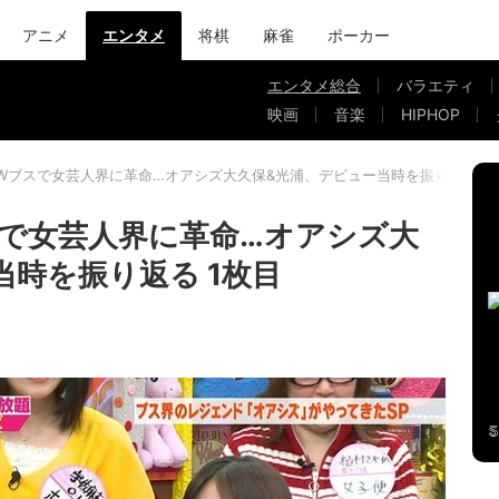
アニメ
エンタメ
将棋
麻雀
ポーカー
エンタメ総合
バラエティ
映画
音楽
HIPHOP
Wブスで女芸人界に革命…オアシズ大久保&光浦、デビュー当時を振り返る
で女芸人界に革命…オアシズ大
当時を振り返る 1枚目