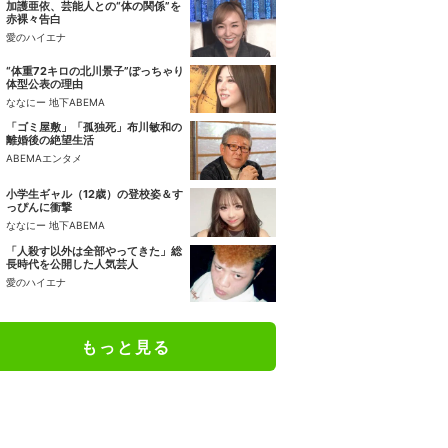
加護亜依、芸能人との“体の関係”を
赤裸々告白
愛のハイエナ
“体重72キロの北川景子”ぽっちゃり
体型公表の理由
ななにー 地下ABEMA
「ゴミ屋敷」「孤独死」布川敏和の
離婚後の絶望生活
ABEMAエンタメ
小学生ギャル（12歳）の登校姿＆す
っぴんに衝撃
ななにー 地下ABEMA
「人殺す以外は全部やってきた」総
長時代を公開した人気芸人
愛のハイエナ
もっと見る