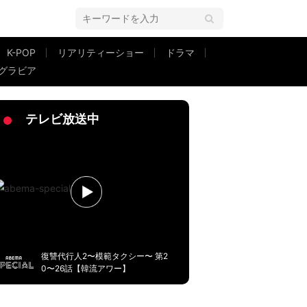
K-POP
リアリティーショー
ドラマ
グラビア
テレビ放送中
復讐代行人2〜模範タクシー〜 第2
0〜26話【韓流アワー】