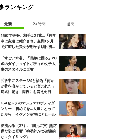
事ランキング
最新
24時間
週間
15歳で妊娠。相手は27歳…「停学
中に友達に紹介され」交際1ヶ月
で妊娠した美女が明かす馴れ初め
に「だいぶ危ねーよ！」小森純も
絶句
「すごい水着」「目線に困る」20
歳のダイナマイトボディの女子大
生のスタイルに反響
兵役中にステージ4と診断「何か
が骨を溶かしていると言われた」
病名に驚き…両親にも言えぬ日々
「家計が苦しいなかで…」
154センチのマシュマロボディダ
ンサー「初めてを…大事にとって
たから」イケメン男性にアピール
長濱ねる（27）、“胸元に穴” 無防
備な姿に反響「挑発的かつ破壊的
なスタイリング」