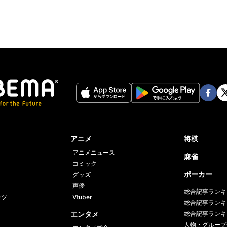
Face
Twi
book
er
アニメ
将棋
アニメニュース
麻雀
コミック
ポーカー
グッズ
声優
総合記事ランキ
ーツ
Vtuber
総合記事ランキ
エンタメ
総合記事ランキ
人物・グループ