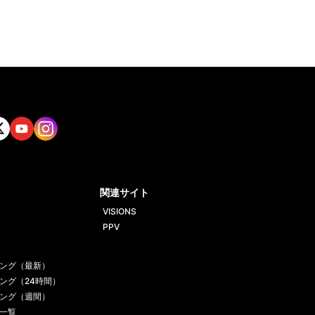
tt
Yout
Insta
ube
gram
関連サイト
VISIONS
PPV
ング（最新）
ング（24時間）
ング（週間）
一覧