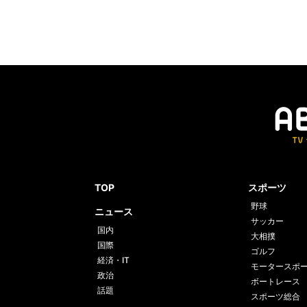
TOP
スポーツ
野球
ニュース
サッカー
国内
大相撲
国際
ゴルフ
経済・IT
モータースポ
政治
ボートレース
話題
スポーツ総合