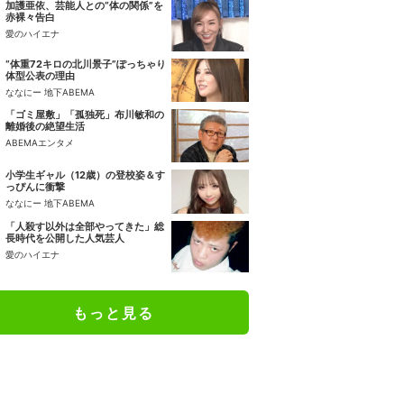
加護亜依、芸能人との“体の関係”を
赤裸々告白
愛のハイエナ
“体重72キロの北川景子”ぽっちゃり
体型公表の理由
ななにー 地下ABEMA
「ゴミ屋敷」「孤独死」布川敏和の
離婚後の絶望生活
ABEMAエンタメ
小学生ギャル（12歳）の登校姿＆す
っぴんに衝撃
ななにー 地下ABEMA
「人殺す以外は全部やってきた」総
長時代を公開した人気芸人
愛のハイエナ
もっと見る