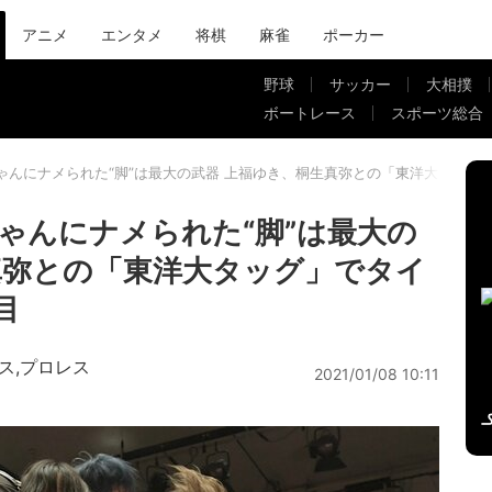
アニメ
エンタメ
将棋
麻雀
ポーカー
野球
サッカー
大相撲
ボートレース
スポーツ総合
ゃんにナメられた“脚”は最大の武器 上福ゆき、桐生真弥との「東洋大タッグ
ゃんにナメられた“脚”は最大の
真弥との「東洋大タッグ」でタイ
目
ス
,
プロレス
2021/01/08 10:11