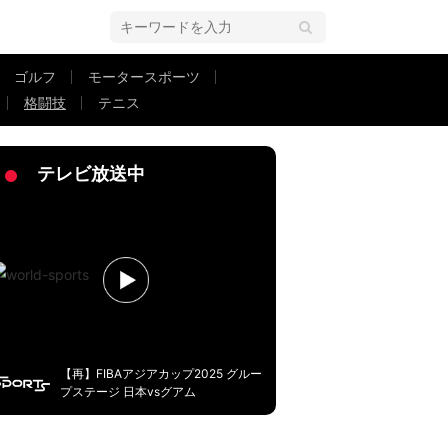
ゴルフ
モータースポーツ
格闘技
テニス
」でタイトルマッチ大健闘
テレビ放送中
【再】FIBAアジアカップ2025 グルー
プステージ 日本vsグアム