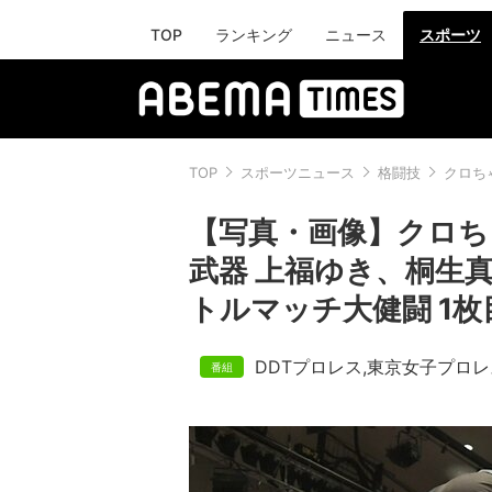
TOP
ランキング
ニュース
スポーツ
TOP
スポーツニュース
格闘技
クロち
【写真・画像】クロち
武器 上福ゆき、桐生
トルマッチ大健闘 1枚
DDTプロレス
,
東京女子プロレ