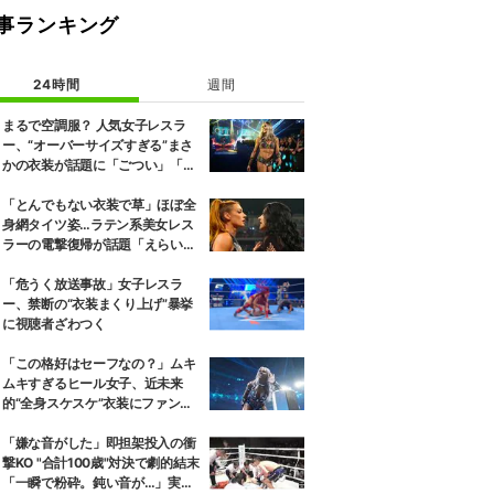
事ランキング
24時間
週間
まるで空調服？ 人気女子レスラ
ー、“オーバーサイズすぎる”まさ
かの衣装が話題に「ごつい」「肩
幅パッドすご」
「とんでもない衣装で草」ほぼ全
身網タイツ姿…ラテン系美女レス
ラーの電撃復帰が話題「えらいセ
クシー」
「危うく放送事故」女子レスラ
ー、禁断の“衣装まくり上げ”暴挙
に視聴者ざわつく
「この格好はセーフなの？」ムキ
ムキすぎるヒール女子、近未来
的“全身スケスケ”衣装にファンツ
ッコミ「着ているけど着ていない
感…」
「嫌な音がした」即担架投入の衝
撃KO "合計100歳"対決で劇的結末
「一瞬で粉砕。鈍い音が…」実況