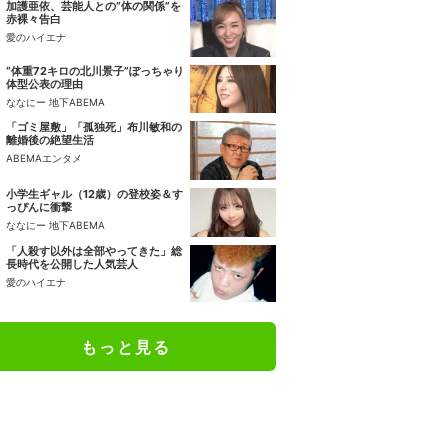
加護亜依、芸能人との“体の関係”を
赤裸々告白
愛のハイエナ
“体重72キロの北川景子”ぽっちゃり
体型公表の理由
ななにー 地下ABEMA
「ゴミ屋敷」「孤独死」布川敏和の
離婚後の絶望生活
ABEMAエンタメ
小学生ギャル（12歳）の登校姿＆す
っぴんに衝撃
ななにー 地下ABEMA
「人殺す以外は全部やってきた」総
長時代を公開した人気芸人
愛のハイエナ
もっと見る