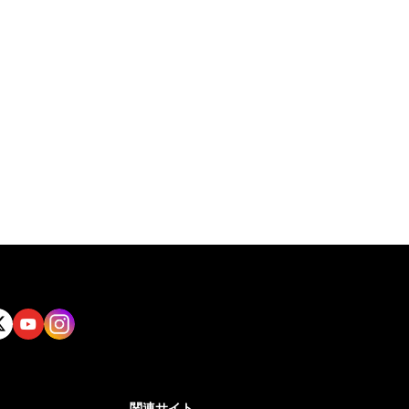
tt
Yout
Insta
ube
gram
関連サイト