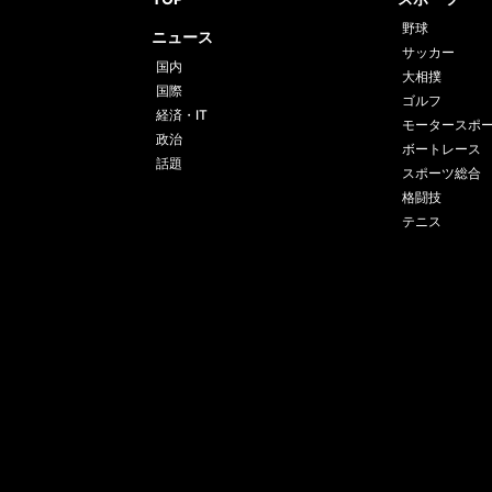
野球
ニュース
サッカー
国内
大相撲
国際
ゴルフ
経済・IT
モータースポ
政治
ボートレース
話題
スポーツ総合
格闘技
テニス
運営会社