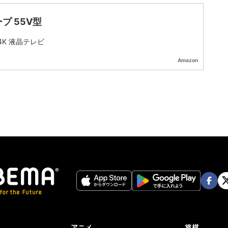
プ 55V型
 4K 液晶テレビ
Amazon
Face
Twi
book
er
アニメ
将棋