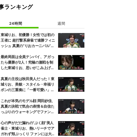
事ランキング
24時間
週間
東城りお、初優勝！女性では初の
王者に 超打撃系麻雀で連勝フィニ
ッシュ 真夏の“りおカーニバル”が
感涙で終演／麻雀・Mトーナメン
ト
最終局面は全員テンパイ、アガっ
たら優勝が2人！究極の激戦を制
した東城りお、思いがこみ上げる
優勝決定の瞬間「美しい結末だっ
た」「完全勝利！」／麻雀・Mト
真夏の主役は秋田美人だった！東
ーナメント
城りお、美貌・スタイル・幸福リ
ボンの三重奏に「一番可愛い」の
声／麻雀・Mトーナメント
これが本気のモデル顔 岡田紗佳、
真夏の決戦で気合の表情＆自信た
っぷりのウォーキングでファン魅
了「キメ顔だった」「顔小さすぎ
やろww」／麻雀・Mトーナメン
心の声がだだ漏れの“ぷく顔”美人
ト
雀士・東城りお、熱いリーチでア
ガれず頬ぷっくり ファンには大好