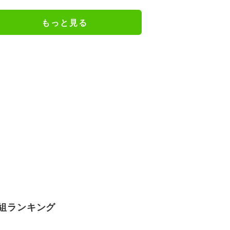
評「可愛すぎる」「表情管理も怠
らない」／麻雀・Mトーナメント
もっと見る
組ランキング