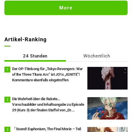
Am an Inept Villainess“
More
Artikel-Ranking
24 Stunden
Wöchentlich
Der OP-Titelsong für „Tokyo Revengers: War
of the Three Titans Arc“ ist JO1s „IGNITE“!
Kommentare ebenfalls eingetroffen
Die Wahrheit über die Rakete…
Vorschaubilder und Inhaltsangabe zu Episode
29 (Kurs 3) der finalen Staffel von „Dr.
STONE“ veröffentlicht
「Sound! Euphonium, The Final Movie – Teil