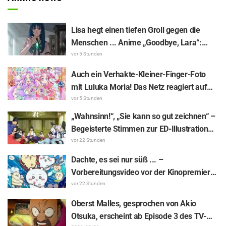
Lisa hegt einen tiefen Groll gegen die
Menschen ... Anime „Goodbye, Lara“:
Synopsis und Vorab-Screenshots zu Folge
vor 5 Stunden
6 veröffentlicht
Auch ein Verhakte-Kleiner-Finger-Foto
mit Luluka Moria! Das Netz reagiert auf
den Bericht der Synchronsprecherin Nao
vor 5 Stunden
Tōyama vom Besuch der Dream Stage zu
„Wahnsinn!“, „Sie kann so gut zeichnen“ –
„Star Detective Precure!“ mit: „Das sind ja
Begeisterte Stimmen zur ED-Illustration
zwei Arcanas!“
von Asaki Yuikawa, der Sprecherin der
vor 22 Stunden
Hauptfigur aus „The Elusive Samurai“, für
Dachte, es sei nur süß ... –
Episode 13
Vorbereitungsvideo vor der Kinopremiere
von „Chiikawa“ sorgt mit überraschender
vor 22 Stunden
Kluft für Erstaunen: „Härter als gedacht“,
Oberst Malles, gesprochen von Akio
„Es geht nur um Arbeit“
Otsuka, erscheint ab Episode 3 des TV-