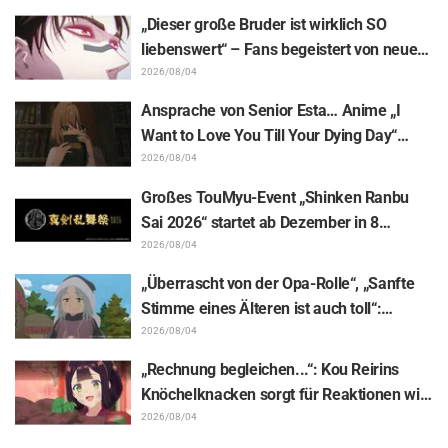
Illustration des „Yowamushi Pedal“-
„Dieser große Bruder ist wirklich SO
Schöpfers für „Jaadugar: A Witch in
liebenswert“ – Fans begeistert von neuen
Mongolia“
Illustrationen zur „JUJUTSU KAISEN“-
2026/08/04
Ausstellung, auf denen Choso Yūji Itadori
Ansprache von Senior Esta… Anime „I
auf die Pelle rückt
Want to Love You Till Your Dying Day“
Enthüllung von Synopsis für Episode 5,
2026/08/04
Szenenausschnitten, WEB-Trailer und
Großes TouMyu-Event „Shinken Ranbu
Episodenposter
Sai 2026“ startet ab Dezember in 8
Städten Japans! Alle 44 Touken Danshi
2026/08/04
vereint
„Überrascht von der Opa-Rolle“, „Sanfte
Stimme eines Älteren ist auch toll“:
Reaktionen auf Akira Ishidas Stimme als
2026/08/04
Stammesfürst in Episode 6 von
„Rechnung begleichen...“: Kou Reirins
„Jaadugar: A Witch in Mongolia“
Knöchelknacken sorgt für Reaktionen wie
„Total Muskelhirn (lol)“ und „Schaut euch
2026/08/04
diesen Blick an!“ / Episode 4 von „Though I