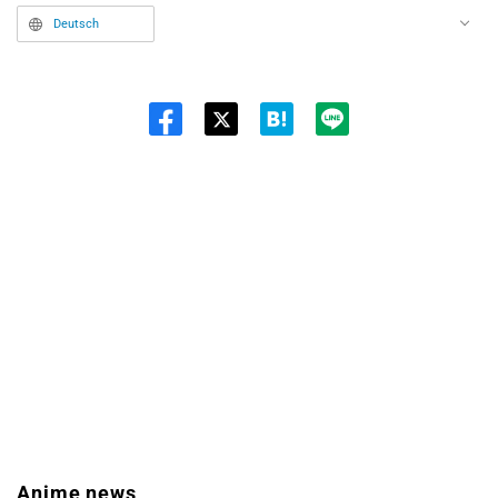
Deutsch
Twit
ter
Anime news