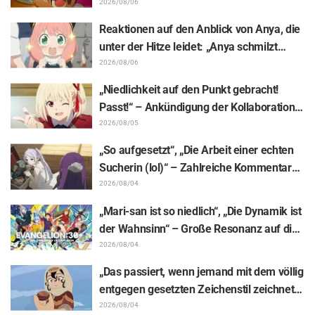
Animes „The Ghost in the Shell“! Cast-
2026/08/06
Kommentar & Endcard enthüllt
Reaktionen auf den Anblick von Anya, die
unter der Hitze leidet: „Anya schmilzt
dahin“ – „SPY x FAMILY“-
2026/08/06
Ankündigungsillustration sorgt für
„Niedlichkeit auf den Punkt gebracht!
Aufsehen
Passt!“ – Ankündigung der Kollaboration
zwischen „Lycoris Recoil“ und Kumamine
2026/08/05
von „Shigoto Neko“ sorgt für zahlreiche
„So aufgesetzt“, „Die Arbeit einer echten
„Passt!“-Reaktionen
Sucherin (lol)“ – Zahlreiche Kommentare
zu einer Frieren-Plüschfigur, die in einer
2026/08/04
Ausstellungs-Mimik steckt: „Frieren –
„Mari-san ist so niedlich“, „Die Dynamik ist
Nach dem Ende der Reise“
der Wahnsinn“ – Große Resonanz auf die
Enthüllung von Hidenori Matsubaras
2026/08/04
wunderschöner Zeichnung der drei
„Das passiert, wenn jemand mit dem völlig
Figuren aus „Neon Genesis Evangelion“ im
entgegen gesetzten Zeichenstil zeichnet“
Plugsuit
– Fans begeistert von der Unterstützungs-
2026/08/04