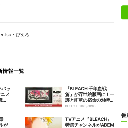
。
ntsu・ぴえろ
新情報一覧
ハバッ
『BLEACH 千年血戦
アニメ
篇』が浮世絵版画に！一
戦篇-
護と雨竜の宿命の対峙を
あらす
描くアート作品が8月5
BLEACH｜
2026/08/05
開
日発売
番
毒
TVアニメ『BLEACH』
ルが
特集チャンネルがABEM