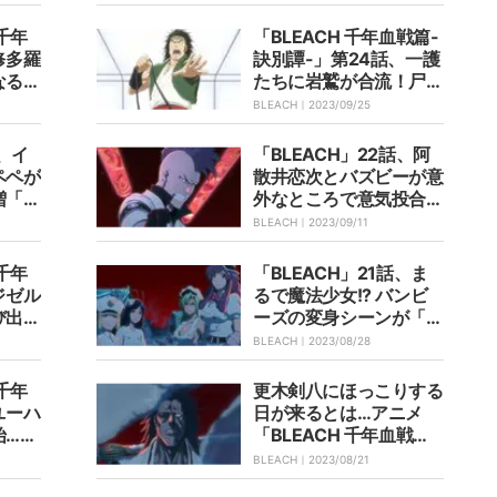
ンも知らない激アツ展開
 千年
「BLEACH 千年血戦篇-
修多羅
訣別譚-」第24話、一護
なる雨
たちに岩鷲が合流！尸魂
じと
界篇を思い出すメンバー
BLEACH｜
2023/09/25
が懐かしい＆熱い
話、イ
「BLEACH」22話、阿
ペペが
散井恋次とバズビーが意
増「ハ
外なところで意気投合
専用B
「出会い方違ったら親友
BLEACH｜
2023/09/11
反響
になってたでしょ」と話
題に
 千年
「BLEACH」21話、ま
ジゼル
るで魔法少女!? バンビ
び出し
ーズの変身シーンが「ニ
話あ
チアサ女児向けアニメ」
BLEACH｜
2023/08/28
ト公開
「変身バンクだ」と話題
に
 千年
更木剣八にほっこりする
ユーハ
日が来るとは…アニメ
始…第
「BLEACH 千年血戦
行カ
篇」第20話、“クッキー
BLEACH｜
2023/08/21
ってのはなんだ？”が和