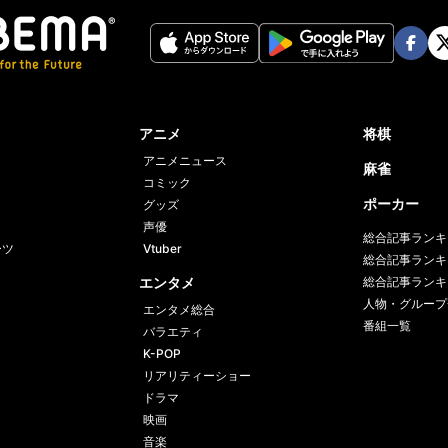
Face
Twi
book
er
アニメ
将棋
アニメニュース
麻雀
コミック
ポーカー
グッズ
声優
総合記事ランキ
ーツ
Vtuber
総合記事ランキ
エンタメ
総合記事ランキ
人物・グループ
エンタメ総合
番組一覧
バラエティ
K-POP
リアリティーショー
ドラマ
映画
音楽