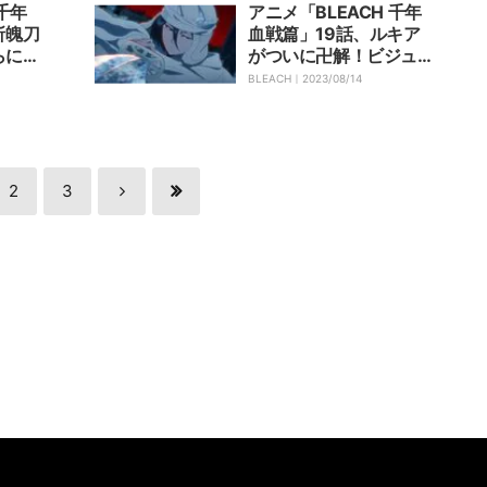
む
 千年
アニメ「BLEACH 千年
斬魄刀
血戦篇」19話、ルキア
らに攻
がついに卍解！ビジュ変
0話
した姿も「めちゃくちゃ
BLEACH｜
2023/08/14
ット公
美しかった」と大好評
2
3