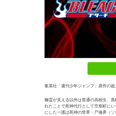
集英社「週刊少年ジャンプ」原作の超
幽霊が見える以外は普通の高校生、黒
れたことで死神代行として空座町にい
にした一護は死神の世界・尸魂界（ソ