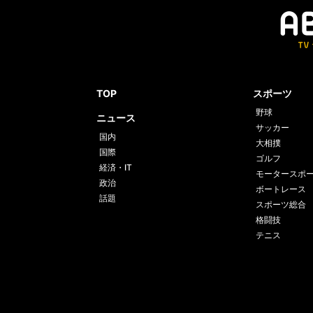
TOP
スポーツ
野球
ニュース
サッカー
国内
大相撲
国際
ゴルフ
経済・IT
モータースポ
政治
ボートレース
話題
スポーツ総合
格闘技
テニス