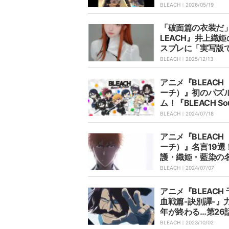
譚-』特別展示が5
BLEACH｜
2026/05/19
日から開催
「破面篇の衣装だ
LEACH』井上織姫
スプレに「実写版
凄っ」「完成度た
BLEACH｜
2025/12/13
と反響
アニメ『BLEACH
ーチ）』初のパズ
ム！『BLEACH Sou
zzle』のグローバ
BLEACH｜
2024/07/18
が2024年内に決
前登録も開始
アニメ『BLEACH
ーチ）』名言19選
護・織姫・藍染の
かっこいい！
BLEACH｜
2024/07/07
アニメ『BLEACH
血戦篇-訣別譚-』
年が終わる…第26
らすじと先行カッ
BLEACH｜
2023/10/02