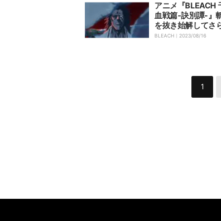
アニメ『BLEACH
血戦篇-訣別譚-』
を抜き始解してさ
撃を仕掛ける…第2
BLEACH｜
2023/08/16
あらすじと先行カ
開
1