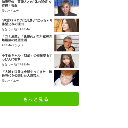
加護亜依、芸能人との“体の関係”を
赤裸々告白
愛のハイエナ
“体重72キロの北川景子”ぽっちゃり
体型公表の理由
ななにー 地下ABEMA
「ゴミ屋敷」「孤独死」布川敏和の
離婚後の絶望生活
ABEMAエンタメ
小学生ギャル（12歳）の登校姿＆す
っぴんに衝撃
ななにー 地下ABEMA
「人殺す以外は全部やってきた」総
長時代を公開した人気芸人
愛のハイエナ
もっと見る