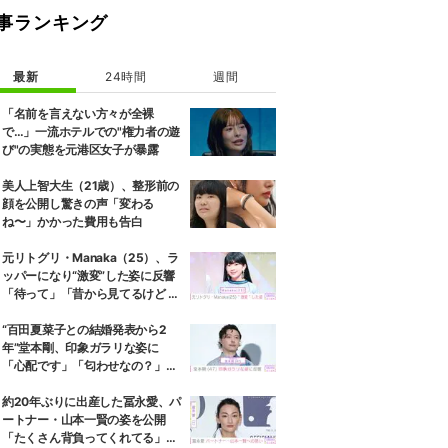
事ランキング
最新
24時間
週間
「名前を言えない方々が全裸
で…」一流ホテルでの"権力者の遊
び"の実態を元港区女子が暴露
美人上智大生（21歳）、整形前の
顔を公開し驚きの声「変わる
ね〜」かかった費用も告白
元リトグリ・Manaka（25）、ラ
ッパーになり“激変”した姿に反響
「待って」「昔から見てるけど 最
近ずっと可愛くなってる」
“百田夏菜子との結婚発表から2
年”堂本剛、印象ガラリな姿に
「心配です」「匂わせなの？」な
どさまざまな声
約20年ぶりに出産した冨永愛、パ
ートナー・山本一賢の姿を公開
「たくさん背負ってくれてる」感