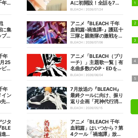
千年
Aに初開設！全話を7月2
2話
5日より毎日無料放送
BLEACH｜
2026/07/24
ット解
戦
アニメ『BLEACH 千年
宿に集
血戦篇-禍進譚-』護廷十
ップア
三隊と親衛隊の激戦を描
り限定
くファイナルPV公開！
BLEACH｜
2026/07/06
OP＆ED音源も初解禁
 千年
アニメ「BLEACH（ブリ
月25
ーチ）」主題歌一覧｜有
ンビジ
名曲多数のOP・EDを網
解禁、
羅
BLEACH｜
2026/06/04
ト到着
 千年
7月放送の『BLEACH』
メイン
最終クールに向け、振り
の先行
返り企画「死神代行消失
も決定
篇」ビジュアル解禁！
BLEACH｜
2026/05/15
デジタ
アニメ「BLEACH 千年
BLE
血戦篇」はいつから？第
禍進
4クール「禍進譚」放