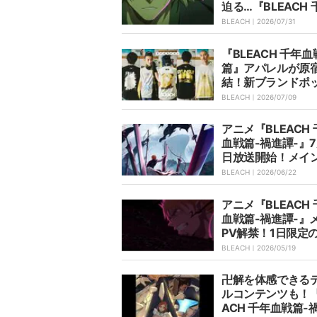
迫る…『BLEACH 
血戦篇-禍進譚-』4
BLEACH｜
2026/07/31
あらすじ・先行カ
禁
『BLEACH 千年血
篇』アパレルが原
結！新ブランドポ
ップが7月17日よ
BLEACH｜
2026/07/09
開催
アニメ『BLEACH
血戦篇-禍進譚-』7
日放送開始！メイ
ュアル＆OP・ED
BLEACH｜
2026/06/22
久保帯人氏コメン
アニメ『BLEACH
血戦篇-禍進譚-』
PV解禁！1日限定
上映会や舞台挨拶
BLEACH｜
2026/05/19
卍解を体感できる
ルコンテンツも！『
ACH 千年血戦篇-