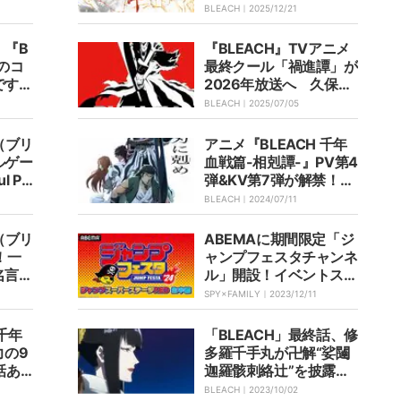
月30
送・配信情報まとめ【ブ
BLEACH｜
2025/12/21
リーチ】
」『B
『BLEACH』TVアニメ
のコ
最終クール「禍進譚」が
ですね
2026年放送へ 久保帯
かい」
人氏らコメント到着
BLEACH｜
2025/07/05
（ブリ
アニメ『BLEACH 千年
ルゲー
血戦篇-相剋譚-』PV第4
l Pu
弾&KV第7弾が解禁！第
ル配信
3クールに向けたスペシ
BLEACH｜
2024/07/11
定、事
ャルムービーも公開に
（ブリ
ABEMAに期間限定「ジ
！一
ャンプフェスタチャンネ
名言が
ル」開設！イベントステ
ージ生中継&前日特番生
SPY×FAMILY｜
2023/12/11
放送&10作品一挙放送も
 千年
「BLEACH」最終話、修
力の9
多羅千手丸が卍解“娑闥
話あ
迦羅骸刺絡辻”を披露し
ト公開
トレンド入り！原作ファ
BLEACH｜
2023/10/02