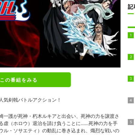
記
この番組をみる
人気剣戟バトルアクション！
崎一護が死神・朽木ルキアと出会い、死神の力を譲渡さ
る虚（ホロウ）退治を請け負うことに……死神の力を手
ウル・ソサエティ）の動乱に巻き込まれ、熾烈な戦いの