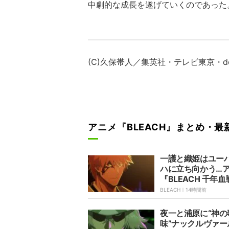
中劇的な成長を遂げていくのであった
(C)久保帯人／集英社・テレビ東京・de
アニメ『BLEACH』まとめ・最
一護と織姫はユー
ハに立ち向かう…
『BLEACH 千年血
禍進譚-』第43話
BLEACH｜
14時間前
じ&先行カット公
夜一と浦原に“神の
味”ナックルヴァー