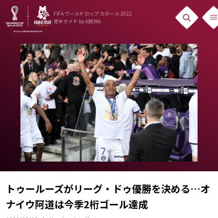
FIFA ワールドカップ カタール 2022
完全ガイド
by ABEMA
ニュース
News
出場国
Teams
日本代表
Team Japan
日程・結果
Schedule
トゥールーズがリーグ・ドゥ優勝を決める…オ
ナイウ阿道は今季2桁ゴール達成
ランキング