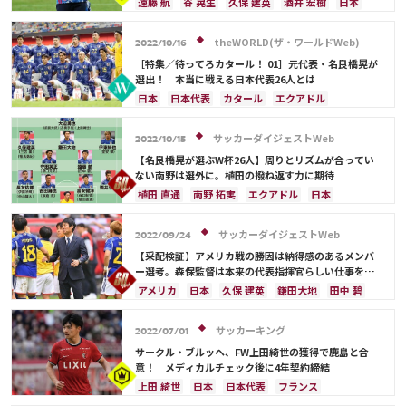
植田 直通
原口 元気
浅野 拓磨
南野 拓実
遠藤 航
谷 晃生
久保 建英
酒井 宏樹
日本
守田 英正
三笘 薫
上田 綺世
鎌田 大地
川島 永嗣
長友 佑都
中山 雄太
ドイツ
板倉 滉
堂安 律
前田 大然
伊藤 洋輝
吉田 麻也
大迫 勇也
フランス
スイス
theWORLD(ザ・ワールドWeb)
2022/10/16
町野 修斗
ブラジル
ガーナ
日本代表
権田 修一
［特集／待ってろカタール！ 01］元代表・名良橋晃が
植田 直通
原口 元気
柴崎 岳
伊東 純也
選出！ 本当に戦える日本代表26人とは
浅野 拓磨
田中 碧
日本
日本代表
カタール
エクアドル
アメリカ
大迫 勇也
守田 英正
久保 建英
遠藤 航
ドイツ
上田 綺世
鎌田大地
サッカーダイジェストWeb
2022/10/15
冨安 健洋
川島 永嗣
三笘 薫
植田 直通
【名良橋晃が選ぶW杯26人】周りとリズムが合ってい
原口 元気
ラファエル・バラン
古橋 亨梧
ない南野は選外に。植田の撥ね返す力に期待
堂安 律
権田 修一
シュミット・ダニエル
植田 直通
南野 拓実
エクアドル
日本
谷 晃生
長友 佑都
吉田 麻也
柴崎 岳
日本代表
三笘 薫
フランス
アメリカ
伊東 純也
田中 碧
酒井 宏樹
板倉 滉
長友 佑都
山根 視来
久保 建英
鎌田大地
サッカーダイジェストWeb
2022/09/24
前田 大然
フランス
谷口 彰悟
山根 視来
酒井 宏樹
冨安 健洋
【采配検証】アメリカ戦の勝因は納得感のあるメンバ
中山 雄太
南野 拓実
旗手 怜央
スペイン
ー選考。森保監督は本来の代表指揮官らしい仕事をし
た
ベルギー
ポルトガル
ブラジル
ガーナ
アメリカ
日本
久保 建英
鎌田大地
田中 碧
オーストラリア
コスタリカ
冨安 健洋
日本代表
南野 拓実
三笘 薫
フランス
長友 佑都
吉田 麻也
山根 視来
サッカーキング
2022/07/01
植田 直通
中山 雄太
柴崎 岳
伊東 純也
サークル・ブルッヘ、FW上田綺世の獲得で鹿島と合
旗手 怜央
酒井 宏樹
板倉 滉
堂安 律
意！ メディカルチェック後に4年契約締結
上田 綺世
日本
日本代表
フランス
植田 直通
南野 拓実