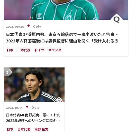
Qoly
2025/09/20
日本代表DF菅原由勢、東京五輪落選で一晩中泣いたと告白…
2022年Ｗ杯落選後には森保監督に理由を聞く「受け入れるのは
難しかった」
日本
日本代表
ドイツ
オランダ
Qoly
2025/10/14
日本代表MF南野拓実、涙にくれた
2022年W杯へのリベンジに燃える
「絶対にリベンジしたい」「サッカ
日本
日本代表
南野 拓実
ー人生をかけた戦い」