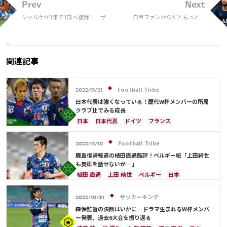
Prev
Next
シャルケが1年で1部へ復帰！ ザン
「自軍ファンからだともっと悲
クト・パウリに逆転勝利、板倉滉は
しくなる」パリSGネイマールが
フル出場
執拗なブーイングに心境吐露
「ソーシャルメディアもよくな
い」
関連記事
Football Tribe
2022/11/21
日本代表は強くなっている！歴代W杯メンバーの所属
クラブ比でみる成長
日本
日本代表
ドイツ
フランス
イングランド
スペイン
ベルギー
谷 晃生
酒井 宏樹
遠藤 航
ブラジル
川島 永嗣
Football Tribe
2022/11/10
長友 佑都
吉田 麻也
久保 建英
権田 修一
鹿島復帰報道の植田直通酷評！ベルギー紙「上田綺世
中山 雄太
柴崎 岳
伊東 純也
田中 碧
も英語を話せないが…」
冨安 健洋
大迫 勇也
相馬 勇紀
デンマーク
植田 直通
上田 綺世
ベルギー
日本
クロアチア
スイス
オランダ
ポーランド
日本代表
フランス
アメリカ
柴崎 岳
ポルトガル
メキシコ
セネガル
カメルーン
サッカーキング
2022/10/31
アメリカ
オーストラリア
コスタリカ
森保監督の決断はいかに…ドラマ生まれるW杯メンバ
シュミット・ダニエル
谷口 彰悟
山根 視来
ー発表、過去6大会を振り返る