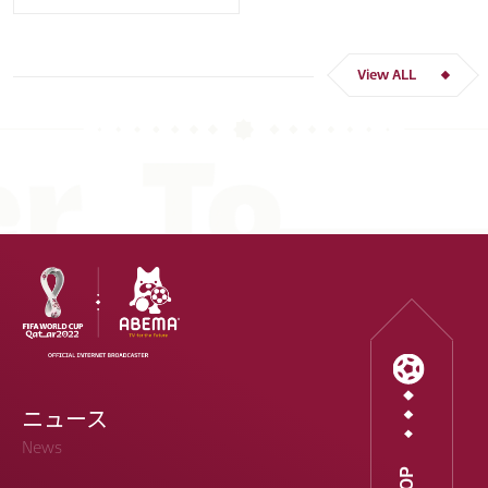
クロアチア
長友 佑都
ドイツ
スペイン
川島 永嗣
谷 晃生
吉田 麻也
谷口 彰悟
伊東 純也
View ALL
ニュース
News