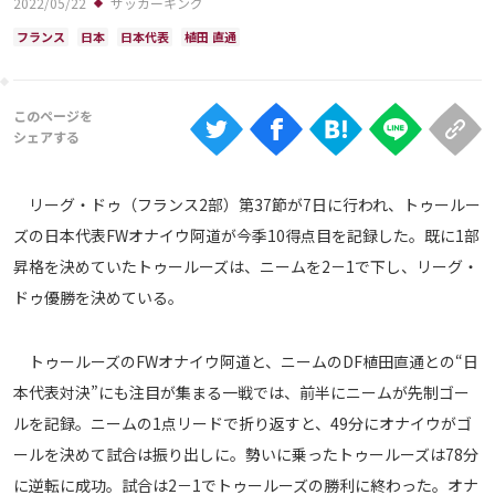
2022/05/22
サッカーキング
Ranking
フランス
日本
日本代表
植田 直通
大会について
About
視聴方法
リーグ・ドゥ（フランス2部）第37節が7日に行われ、トゥールー
ズの日本代表FWオナイウ阿道が今季10得点目を記録した。既に1部
iOS Apps
昇格を決めていたトゥールーズは、ニームを2－1で下し、リーグ・
ドゥ優勝を決めている。
Android
トゥールーズのFWオナイウ阿道と、ニームのDF植田直通との“日
Web
ABEMAの視聴について
本代表対決”にも注目が集まる一戦では、前半にニームが先制ゴー
ルを記録。ニームの1点リードで折り返すと、49分にオナイウがゴ
TV
ールを決めて試合は振り出しに。勢いに乗ったトゥールーズは78分
に逆転に成功。試合は2－1でトゥールーズの勝利に終わった。オナ