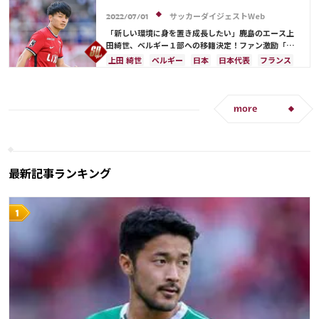
サッカーダイジェストWeb
2022/07/01
「新しい環境に身を置き成長したい」鹿島のエース上
田綺世、ベルギー１部への移籍決定！ファン激励「世
界のUEDAになって」
上田 綺世
ベルギー
日本
日本代表
フランス
アメリカ
植田 直通
more
最新記事ランキング