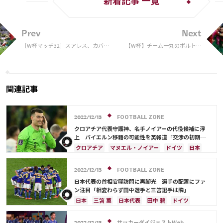
新着記事 一覧
Prev
Next
［W杯マッチ32］スアレス、カバー
【W杯】チーム一丸のポルトガ
ニ、ヌニェスいるのに2試合連続無
ルが連勝で早々と16強進出決
得点…… ポルトガルとウルグアイの
定！ Ｂ・フェルナンデスの2
H組頂上決戦はポルトガルに軍配
発でウルグアイを破る
関連記事
FOOTBALL ZONE
2022/12/13
クロアチア代表守護神、名手ノイアーの代役候補に浮
上 バイエルン移籍の可能性を英報道「交渉の初期段
階」
クロアチア
マヌエル・ノイアー
ドイツ
日本
日本代表
ブラジル
アルゼンチン
コスタリカ
吉田 麻也
南野 拓実
三笘 薫
ケイラー・ナバス
FOOTBALL ZONE
2022/12/13
日本代表の首相官邸訪問に再脚光 選手の配置にファ
ン注目「相変わらず田中選手と三笘選手は隣」
日本
三笘 薫
日本代表
田中 碧
ドイツ
スペイン
吉田 麻也
南野 拓実
クロアチア
コスタリカ
長友 佑都
久保 建英
堂安 律
サッカーダイジェストWeb