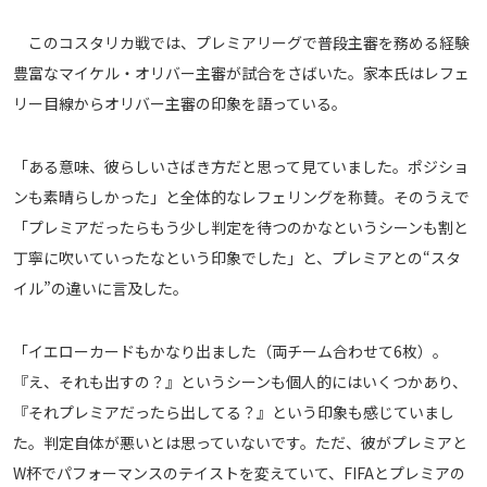
運営会社
このコスタリカ戦では、プレミアリーグで普段主審を務める経験
ご利用にあたって
豊富なマイケル・オリバー主審が試合をさばいた。家本氏はレフェ
プライバシーポリシー
リー目線からオリバー主審の印象を語っている。
お問い合わせ
「ある意味、彼らしいさばき方だと思って見ていました。ポジショ
ンも素晴らしかった」と全体的なレフェリングを称賛。そのうえで
Share
「プレミアだったらもう少し判定を待つのかなというシーンも割と
© AbemaTV. Inc. All Rights Reserved.
丁寧に吹いていったなという印象でした」と、プレミアとの“スタ
イル”の違いに言及した。
「イエローカードもかなり出ました（両チーム合わせて6枚）。
『え、それも出すの？』というシーンも個人的にはいくつかあり、
『それプレミアだったら出してる？』という印象も感じていまし
た。判定自体が悪いとは思っていないです。ただ、彼がプレミアと
W杯でパフォーマンスのテイストを変えていて、FIFAとプレミアの