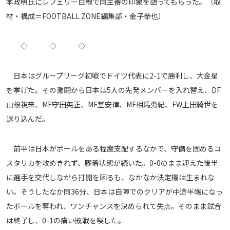
本政明氏にレフェリー目線で同主審の印象を語ってもらった。（取
メディアアライアンス
材・構成＝FOOTBALL ZONE編集部・金子拳也）
◇ ◇ ◇
日本はグループリーグ初戦でドイツ代表に2-1で勝利し、大金星
を挙げた。その激闘から日本は5人の先発メンバーを入れ替え、DF
山根視来、MF守田英正、MF堂安律、MF相馬勇紀、FW上田綺世を
送り込んだ。
前半は日本がボールをある程度支配するなかで、守備を固めるコ
スタリカを攻めきれず、膠着状態が続いた。0-0のまま迎えた後半
に選手を交代しながら打開を図るも、なかなか決定機は生まれな
い。そうしたなか同36分、日本は自陣でのクリアが中途半端になっ
たボールを奪われ、ワンチャンスを決められて失点。そのまま試合
は終了し、0-1の痛い敗戦を喫した。