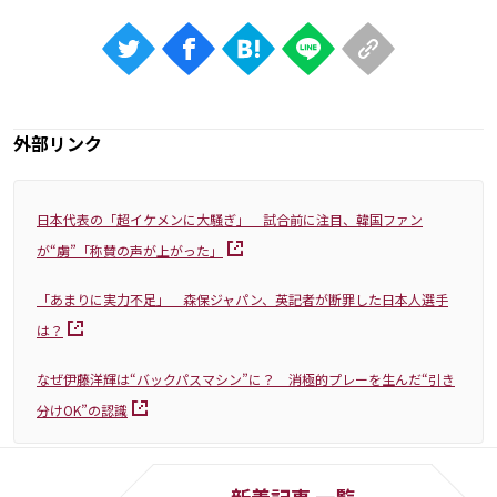
外部リンク
日本代表の「超イケメンに大騒ぎ」 試合前に注目、韓国ファン
が“虜”「称賛の声が上がった」
「あまりに実力不足」 森保ジャパン、英記者が断罪した日本人選手
は？
なぜ伊藤洋輝は“バックパスマシン”に？ 消極的プレーを生んだ“引き
分けOK”の認識