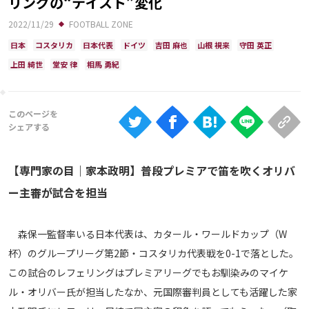
リングの“テイスト”変化
Ranking
2022/11/29
FOOTBALL ZONE
大会について
日本
コスタリカ
日本代表
ドイツ
吉田 麻也
山根 視来
守田 英正
About
上田 綺世
堂安 律
相馬 勇紀
視聴方法
iOS Apps
【専門家の目｜家本政明】普段プレミアで笛を吹くオリバ
Android
ー主審が試合を担当
Web
森保一監督率いる日本代表は、カタール・ワールドカップ（W
ABEMAの視聴について
杯）のグループリーグ第2節・コスタリカ代表戦を0-1で落とした。
TV
この試合のレフェリングはプレミアリーグでもお馴染みのマイケ
ル・オリバー氏が担当したなか、元国際審判員としても活躍した家