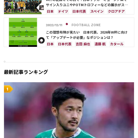
サイン入りユニやPOTMトロフィーなどの展示がスタ
ート
日本
ドイツ
日本代表
スペイン
クロアチア
コスタリカ
権田 修一
吉田 麻也
ルカ・モドリッチ
マヌエル・ノイアー
FOOTBALL ZONE
2022/12/11
この理想布陣が見たい 日本代表、2026年W杯に向け
て「アップデートが必要」なポジションは？
日本
日本代表
吉田 麻也
遠藤 航
カタール
ドイツ
スペイン
シュミット・ダニエル
長友 佑都
酒井 宏樹
クロアチア
イングランド
カナダ
メキシコ
アメリカ
川島 永嗣
コスタリカ
権田 修一
佐々木 翔
山根 視来
最新記事ランキング
中山 雄太
伊東 純也
守田 英正
三笘 薫
上田 綺世
田中 碧
久保 建英
鎌田 大地
板倉 滉
堂安 律
前田 大然
冨安 健洋
伊藤 洋輝
町野 修斗