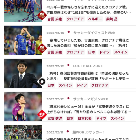
2022/12/13
前田 大然
ベルギー戦の悔しさを忘れずに迎えたクロアチア戦。
吉田麻也はなぜ“1617日”を強調したのか。柴崎のリア
クションには苦笑【W杯】
吉田 麻也
クロアチア
ベルギー
柴崎 岳
日本
ドイツ
スペイン
コスタリカ
日本代表
堂安 律
サッカーダイジェストWeb
2022/12/13
「崩壊していましたね」吉田麻也、クロアチア戦後に
流した涙の真相「娘が目の前に来た瞬間…」【W杯】
吉田 麻也
クロアチア
日本
ドイツ
スペイン
コスタリカ
日本代表
FOOTBALL ZONE
2022/12/12
【W杯】森保監督の守備的戦術は「苦渋の決断だった
と思う」 反町技術委員長が評価「サポートし甲斐が
あった」
日本
スペイン
ドイツ
クロアチア
コスタリカ
日本代表
ブラジル
吉田 麻也
浅野 拓磨
前田 大然
サッカーマガジンWEB
2022/12/12
【日本代表レビュー05】全員が「冨安健洋クラス」に
上がらなければ。｢当たり前のレベルになれば勝てる集
団になる｣
冨安 健洋
日本
日本代表
ドイツ
スペイン
クロアチア
コスタリカ
吉田 麻也
フランス
イングランド
ブラジル
谷 晃生
谷口 彰悟
超WORLDサッカー!
2022/12/11
久保 建英
板倉 滉
W杯の記録をその目で！日本サッカーミュージアムで