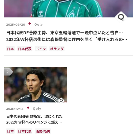
Qoly
2025/09/20
日本代表DF菅原由勢、東京五輪落選で一晩中泣いたと告白…
2022年Ｗ杯落選後には森保監督に理由を聞く「受け入れるのは
難しかった」
日本
日本代表
ドイツ
オランダ
Qoly
2025/10/14
日本代表MF南野拓実、涙にくれた
2022年W杯へのリベンジに燃える
「絶対にリベンジしたい」「サッカ
日本
日本代表
南野 拓実
ー人生をかけた戦い」