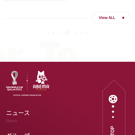
クロアチア
長友 佑都
ドイツ
スペイン
川島 永嗣
谷 晃生
吉田 麻也
谷口 彰悟
伊東 純也
View ALL
ニュース
News