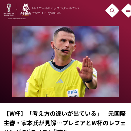
FIFA ワールドカップ カタール 2022
完全ガイド
by ABEMA
ニュース
News
出場国
Teams
日本代表
Team Japan
日程・結果
Schedule
【W杯】「考え方の違いが出ている」 元国際
主審・家本氏が見解…プレミアとW杯のレフェ
ランキング